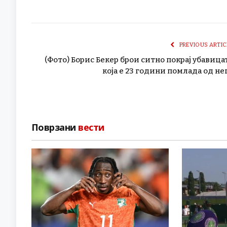
PREVIOUS ARTIC
(Фото) Борис Бекер брои ситно покрај убавица
која е 23 години помлада од не
Поврзани
вести