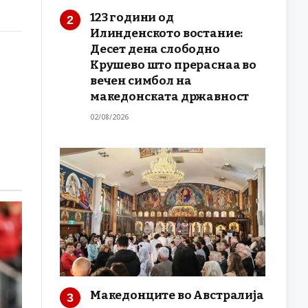
123 години од
Илинденското востание:
Десет дена слободно
Крушево што прераснаа во
вечен симбол на
македонската државност
02/08/2026
Македонците во Австралија