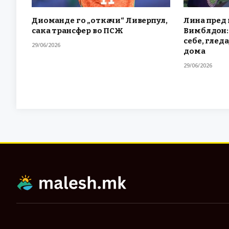
Диоманде го „откачи“ Ливерпул,
Лина пред 
сака трансфер во ПСЖ
Вимблдон: 
себе, гледа
29/06/2026
дома
29/06/2026