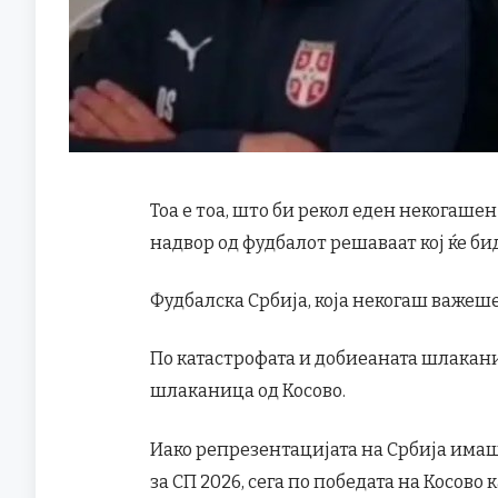
Тоа е тоа, што би рекол еден некогашен
надвор од фудбалот решаваат кој ќе биде 
Фудбалска Србија, која некогаш важеше 
По катастрофата и добиеаната шлаканиц
шлаканица од Косово.
Иако репрезентацијата на Србија има
за СП 2026, сега по победата на Косово 