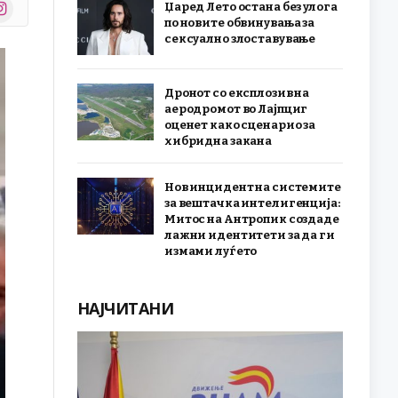
stagram
Џаред Лето остана без улога
r)
по новите обвинувања за
сексуално злоставување
Дронот со експлозив на
аеродромот во Лајпциг
оценет како сценарио за
хибридна закана
Нов инцидент на системите
за вештачка интелигенција:
Митос на Антропик создаде
лажни идентитети за да ги
измами луѓето
НАЈЧИТАНИ