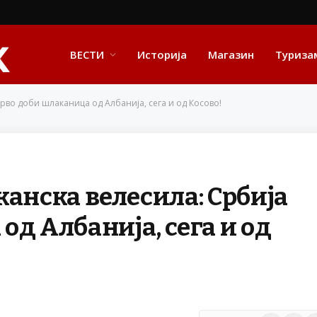
ВЕСТИ
Историја
Магазин
Туриза
рво доби шлаканица од Албанија, сега и од Косово!
канска велесила: Србија
д Албанија, сега и од