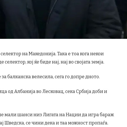
 селектор на Македонија. Така е тоа кога некои
селектор, кој ќе биде нај, нај во својата земја.
за балканска велесила, сега го допре дното.
а од Албанија во Лесковац, сека Србија доби и
ше мали шанси низ Лигата на Нации да игра бараж
кај Шведска, се чини дека и таа можност пропаѓа.