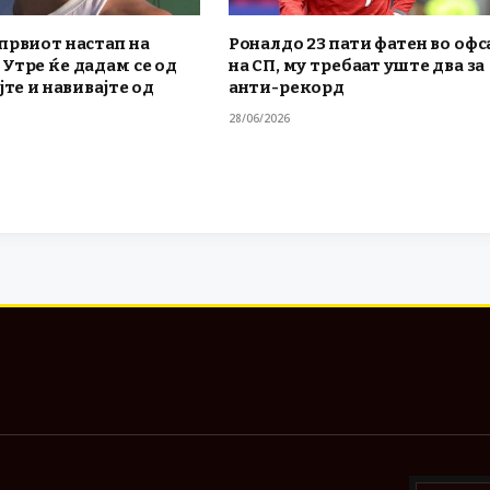
првиот настап на
Роналдо 23 пати фатен во офс
Утре ќе дадам се од
на СП, му требаат уште два за
јте и навивајте од
анти-рекорд
28/06/2026