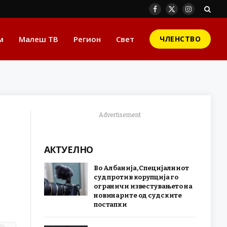
Facebook
X
Instagram
(Twitter)
м
Малеш ТВ
Регион
Свет
ЧЛЕНСТВО
Advertisement
АКТУЕЛНО
Во Албанија, Специјалниот
суд против корупција го
ограничи известувањето на
новинарите од судските
постапки