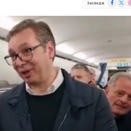
Facebook
X
In
Заследи
(Twitte