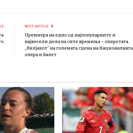
LE
NEXT ARTICLE
та
Премиера на едно од најпопуларните и
го
највесели дела на сите времиња – оперетата
„Лилјакот“ на големата сцена на Националната
опера и Балет