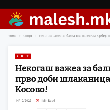
Home
Спорт
Некогаш важеа за балканска велесила: Србија п
»
»
СПОРТ
Некогаш важеа за бал
прво доби шлаканица о
Косово!
14/10/2025
1 Min Read