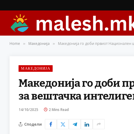
Home
Македонија
Македонија го доби првиот Национален ц
»
»
МАКЕДОНИЈА
Македонија го доби 
за вештачка интелиге
14/10/2025
2 Mins Read
Сподели