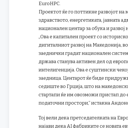
EuroHPC.
Проектот ќе го поттикне развојот на
здравството, енергетиката, јавната а
национален центар за обука и развој н
„Ова е капитален проект со историск
дигиталниот развој на Македонија, во
заеднички градат национален систем з
држава станува активен дел од европ
интелигенција. Ова е суштински чеко
заедница. Центарот ќе биде придружн
седиште во Грција, што на македонс
стартапи ќе им овозможи пристап до
податочни простори,“ истакна Андон
Тој вели дека претседателката на Евр
најави дека AI фабриките се новата е