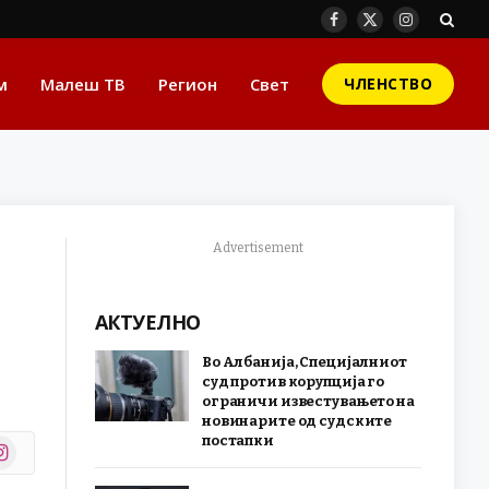
Facebook
X
Instagram
(Twitter)
м
Малеш ТВ
Регион
Свет
ЧЛЕНСТВО
Advertisement
АКТУЕЛНО
Во Албанија, Специјалниот
суд против корупција го
ограничи известувањето на
новинарите од судските
постапки
stagram
r)