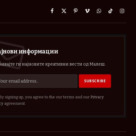
Facebook
X
Pinterest
Vimeo
WhatsApp
TikTok
Instag
(Twitter)
ајнови информации
ивајте ги најновите креативни вести од Малеш.
By signing up, you agree to the our terms and our
Privacy
cy
agreement.