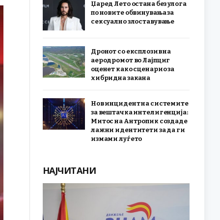
Џаред Лето остана без улога
по новите обвинувања за
сексуално злоставување
Дронот со експлозив на
аеродромот во Лајпциг
оценет како сценарио за
хибридна закана
Нов инцидент на системите
за вештачка интелигенција:
Митос на Антропик создаде
лажни идентитети за да ги
измами луѓето
НАЈЧИТАНИ