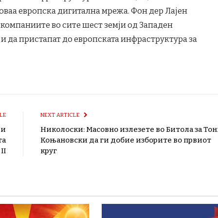
 оваа европска дигитална мрежа. Фон дер Лајен
а компаниите во сите шест земји од Западен
 и да пристапат до европската инфраструктура за
LE
NEXT ARTICLE
 и
Николоски: Масовно излезете во Битола за То
та
Коњановски да ги добие изборите во првиот
II
круг