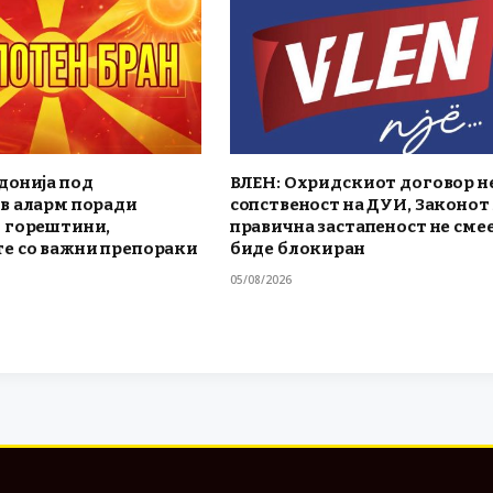
донија под
ВЛЕН: Охридскиот договор не
в аларм поради
сопственост на ДУИ, Законот 
 горештини,
правична застапеност не смее
е со важни препораки
биде блокиран
05/08/2026