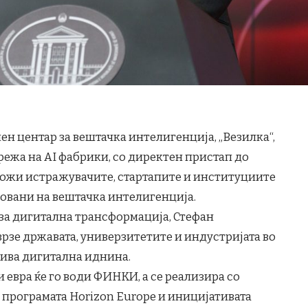
н центар за вештачка интелигенција, „Везилка“,
мрежа на AI фабрики, со директен пристап до
можи истражувачите, стартапите и институциите
овани на вештачка интелигенција.
за дигитална трансформација, Стефан
врзе државата, универзитетите и индустријата во
лива дигитална иднина.
 евра ќе го води ФИНКИ, а се реализира со
 програмата Horizon Europe и иницијативата