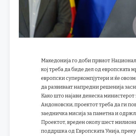
Македонија го доби првиот Национале
кој треба да биде дел од европската 
европски суперкомпјутери и ќе овоз
да развиваат напредни решенија засн
Како што најави денеска министерот 
Андоновски, проектот треба да ги по
заедничка мисија за паметна и одрж
Проектот, вреден околу шест милиони
поддршка од Европската Унија, преку