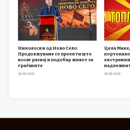
Николоски од Ново Село:
Цела Маке
Продолжуваме со проекти што
портокало
носат развој и подобар живот за
екстремни
граѓаните
надлежнит
05/08/2026
05/08/2026