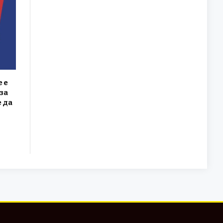
 е
за
 да