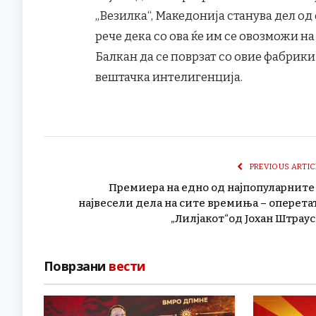
„Везилка“, Македонија станува дел од
рече дека со ова ќе им се овозможи н
Балкан да се поврзат со овие фабрики
вештачка интелигенција.
PREVIOUS ARTIC
Премиера на едно од најпопуларните
највесели дела на сите времиња – оперета
„Лилјакот“од Јохан Штраус 
Поврзани
вести