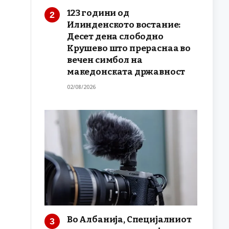
123 години од
Илинденското востание:
Десет дена слободно
Крушево што прераснаа во
вечен симбол на
македонската државност
02/08/2026
Во Албанија, Специјалниот