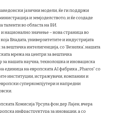
 македонски јазични модели, ќе ги поддржи
дминистрација и земјоделството, и ќе создаде
а таленти во областа на ВИ.
о и национално значење – нова страница во
 која Владата, универзитетите и индустријата
а вештачка интелигенција, со ‘Везилка’, нашата
ската мрежа на центри за вештачка
р за нашата научна, технолошка и иновациска
а единица на европската AI фабрика „Pharos“ со
ките институции, истражувачи, компании и
 европски суперкомпјутери и напредни
овски.
опската Комисија Урсула фон дер Лајен, вчера
вропска инфраструктура за иновации, а со