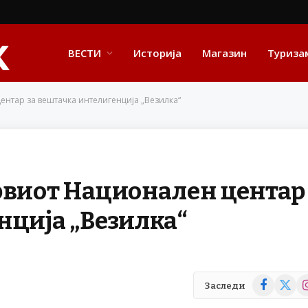
ВЕСТИ
Историја
Магазин
Туриза
ентар за вештачка интелигенција „Везилка“
првиот Национален центар
нција „Везилка“
Facebook
X
In
Заследи
(Twitte