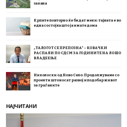
закана
Крпите повторно ќе бидат меки: тајната е во
една состојка што ја имате дома
„ТАЛОГОТ СЕ ПРЕПОЗНА“ – КОВАЧКИ
РАСПАЛИ ПО СДСМ ЗА ГОДИНИТЕ НА ЛОШО
ВЛАДЕЕЊЕ
Николоски од Ново Село: Продолжуваме со
проекти што носат развој и подобар живот
за граѓаните
НАЈЧИТАНИ