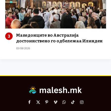
Македонците во Австралија
достоинствено го одбележаа Илинден
03/08/2026
Facebook
X
Pinterest
Vimeo
WhatsApp
TikTok
Instagram
(Twitter)