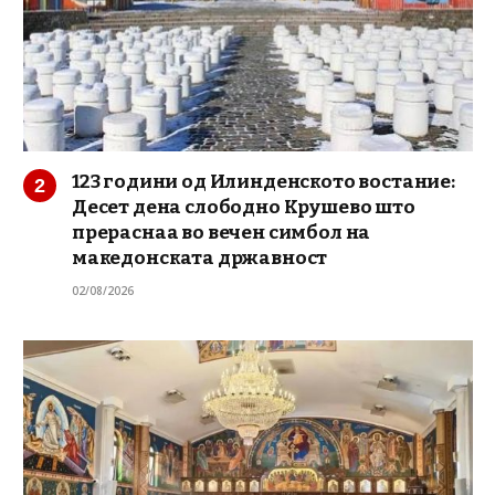
123 години од Илинденското востание:
Десет дена слободно Крушево што
прераснаа во вечен симбол на
македонската државност
02/08/2026