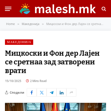
Home
Македонија
Мицкоски и Фон дер Лајен се сретнаа зад затворени врати
»
»
МАКЕДОНИЈА
Мицкоски и Фон дер Лајен
се сретнаа зад затворени
врати
15/10/2025
2 Mins Read
Сподели