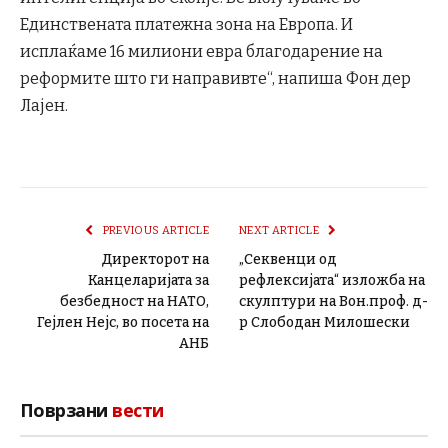
Единствената платежна зона на Европа. И
исплаќаме 16 милиони евра благодарение на
реформите што ги направивте“, напиша Фон дер
Лајен.
PREVIOUS ARTICLE
NEXT ARTICLE
Директорот на
„Секвенци од
Канцеларијата за
рефлексијата“ изложба на
безбедност на НАТО,
скулптури на Вон.проф. д-
Гејлен Нејс, во посета на
р Слободан Милошески
АНБ
Поврзани
вести