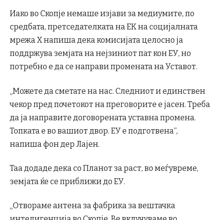
Иако во Скопје немаше изјави за медиумите, по
средбата, претседателката на ЕК на социјалната
мрежа X напиша дека комисијата целосно ја
поддржува земјата на нејзиниот пат кон ЕУ, но
потребно е да се направи промената на Уставот.
„Можете да сметате на нас. Следниот и единствен
чекор пред почетокот на преговорите е јасен. Треба
да ја направите договорената уставна промена.
Топката е во вашиот двор. ЕУ е подготвена“,
напиша фон дер Лајен.
Таа додаде дека со Планот за раст, во меѓувреме,
земјата ќе се приближи до ЕУ.
„Отвораме антена за фабрика за вештачка
интелигенција во Скопје. Ве вклучуваме во