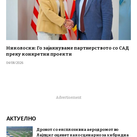
Николоски: Го зајакнуваме партнерството со САД
преку конкретни проекти
04/08/2026
Advertisement
АКТУЕЛНО
Дронот со експлозив на аеродромот во
Лајпциг оценет како сценарио за хибридна