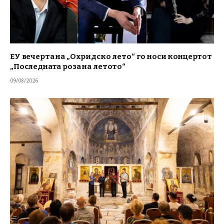
ЕУ вечерта на „Охридско лето“ го носи концертот
„Последната роза на летото“
09/08/2026