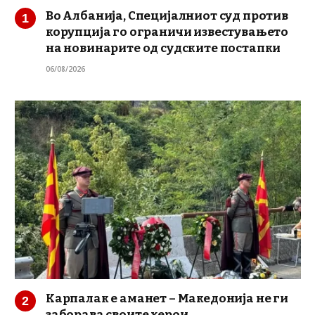
Во Албанија, Специјалниот суд против
корупција го ограничи известувањето
на новинарите од судските постапки
06/08/2026
Карпалак е аманет – Македонија не ги
заборава своите херои