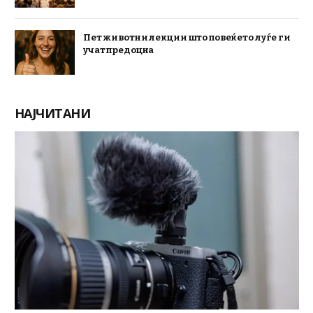
Пет животни лекции што повеќето луѓе ги
учат предоцна
НАЈЧИТАНИ