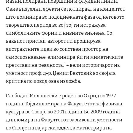
мазни, полирани површини и флуидни линии.
Овие визуелни ефекти се потпираат на концептот
што доминира во подоцнежната фаза од неговото
творештво, период во кој тој ги истражува
симболичките форми и нивните значења. Со
ваквиот пристап, авторот ги проширува
апстрактните идеи во сопствен простор на
самоспознавање, елиминирајќи ги миметичките
претстави на реалноста.“ – вели историчарот на
уметност проф. д-р. Џемил Бектовиќ во својата
критика по повод оваа изложба.
Слободан Молошески е роден во Охрид во 1977
година. Тој дипломира на Факултетот за физичка
култура во Скопје во 2001 година. Во 2009 година
дипломира на Факултетот за ликовни уметности
во Скопје на вајарски оддел, а магистрира на