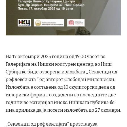
На 17 октомври 2025 година од 19:00 часот во
Галеријата на Нишки колтурен центар, во Ниш,
Србија ќе биде отворена изложбата „ Секвенци од
рефлексијата “ од авторот Слободан Милошески.
Изложбата е составена од 10 скулпторски дела од
галериски формат, создадени во последните две
години во материјал инокс. Нишката публика ќе
има прилика да ја посети изложбата до 27 окомври.
„Секвенци од рефлексијата“ претставува