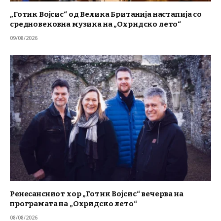
„Готик Војсис“ од Велика Британија настапија со
средновековна музика на „Охридско лето“
09/08/2026
Ренесансниот хор „Готик Војсис“ вечерва на
програмата на „Охридско лето“
08/08/2026