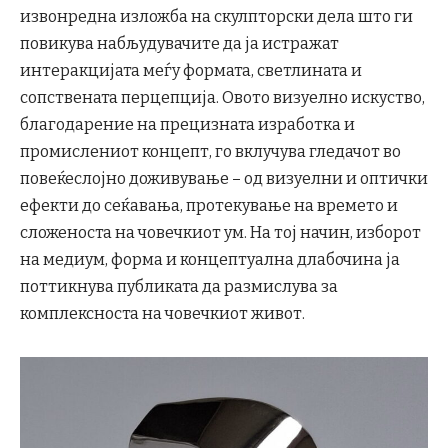
извонредна изложба на скулпторски дела што ги
повикува набљудувачите да ја истражат
интеракцијата меѓу формата, светлината и
сопствената перцепција. Овото визуелно искуство,
благодарение на прецизната изработка и
промислениот концепт, го вклучува гледачот во
повеќеслојно доживување – од визуелни и оптички
ефекти до сеќавања, протекување на времето и
сложеноста на човечкиот ум. На тој начин, изборот
на медиум, форма и концептуална длабочина ја
поттикнува публиката да размислува за
комплексноста на човечкиот живот.