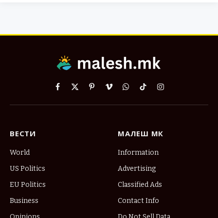
Facebook
X
Pinterest
Vimeo
WhatsApp
TikTok
Instagram
(Twitter)
ВЕСТИ
МАЛЕШ МК
World
Information
US Politics
Advertising
EU Politics
Classified Ads
Business
Contact Info
Opinions
Do Not Sell Data