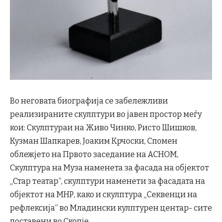
Во неговата биографија се забележливи
реализираните скулптури во јавен простор меѓу
кои: Скулптураи на Живо Чинко, Ристо Шишков,
Кузман Шапкарев, Јоаким Крчоски, Спомен
облежјето на Првото заседание на АСНОМ,
Скулптура на Муза наменета за фасада на објектот
„Стар театар“, скулптури наменети за фасадата на
објектот на МНР, како и скулптура „Секвенци на
рефлексија“ во Младински кулптурен центар- сите
поставени во Скопје.