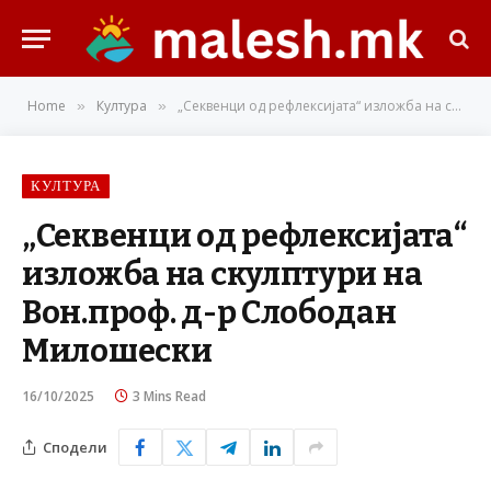
Home
Култура
„Секвенци од рефлексијата“ изложба на скулптури на Вон.проф. д-р Слободан Милошески
»
»
КУЛТУРА
„Секвенци од рефлексијата“
изложба на скулптури на
Вон.проф. д-р Слободан
Милошески
16/10/2025
3 Mins Read
Сподели