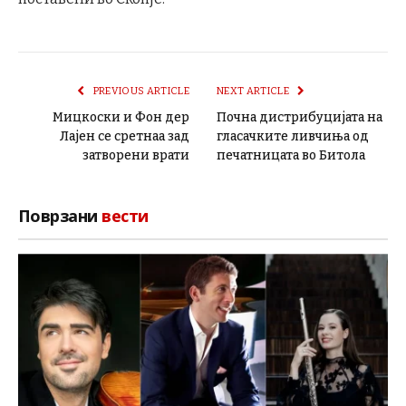
PREVIOUS ARTICLE
NEXT ARTICLE
Мицкоски и Фон дер
Почна дистрибуцијата на
Лајен се сретнаа зад
гласачките ливчиња од
затворени врати
печатницата во Битола
Поврзани
вести