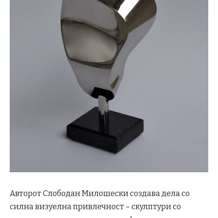
Авторот Слободан Милошески создава дела со
силна визуелна привлечност – скулптури со