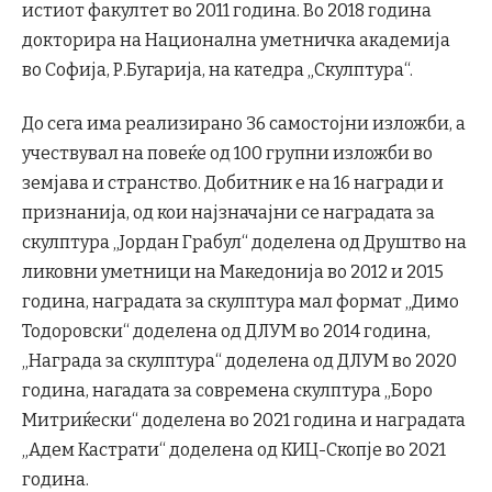
истиот факултет во 2011 година. Во 2018 година
докторира на Национална уметничка академија
во Софија, Р.Бугарија, на катедра „Скулптура“.
До сега има реализирано 36 самостојни изложби, а
учествувал на повеќе од 100 групни изложби во
земјава и странство. Добитник е на 16 награди и
признанија, од кои најзначајни се наградата за
скулптура „Јордан Грабул“ доделена од Друштво на
ликовни уметници на Македонија во 2012 и 2015
година, наградата за скулптура мал формат „Димо
Тодоровски“ доделена од ДЛУМ во 2014 година,
„Награда за скулптура“ доделена од ДЛУМ во 2020
година, нагадата за современа скулптура „Боро
Митриќески“ доделена во 2021 година и наградата
„Адем Кастрати“ доделена од КИЦ-Скопје во 2021
година.