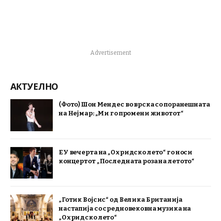
Advertisement
АКТУЕЛНО
(Фото) Шон Мендес во врска со поранешната
на Нејмар: „Ми го промени животот“
ЕУ вечерта на „Охридско лето“ го носи
концертот „Последната роза на летото“
„Готик Војсис“ од Велика Британија
настапија со средновековна музика на
„Охридско лето“