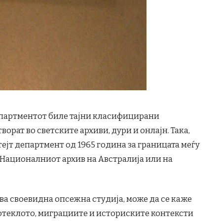
департментот биле тајни класифицирани
ворат во светските архиви, дури и онлајн. Така,
ејт департмент од 1965 година за границата меѓу
во Националниот архив на Австралија или на
ува своевидна опсежна студија, може да се каже
 потеклото, миграциите и историските контексти