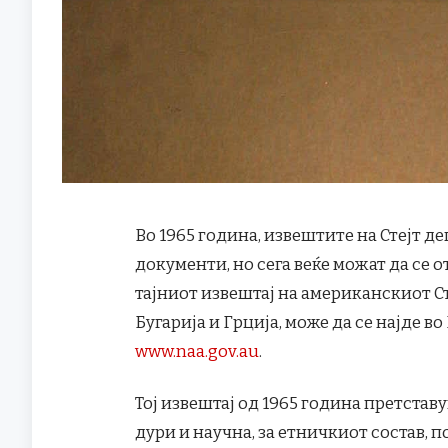
Во 1965 година, извештите на Стејт 
документи, но сега веќе можат да се от
тајниот извештај на американскиот Ст
Бугарија и Грција, може да се најде 
www.naa.gov.au
.
Тој извештај од 1965 година претстав
дури и научна, за етничкиот состав,