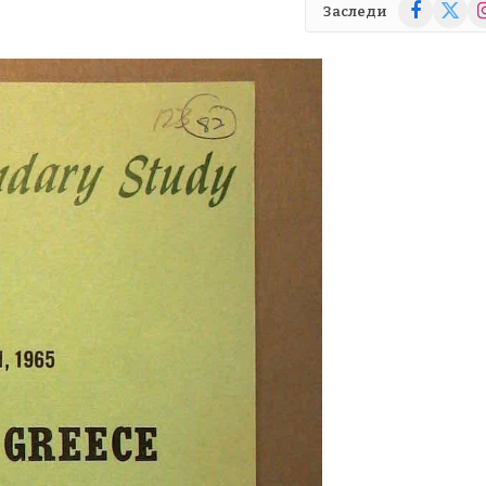
Facebook
X
In
Заследи
(Twitte