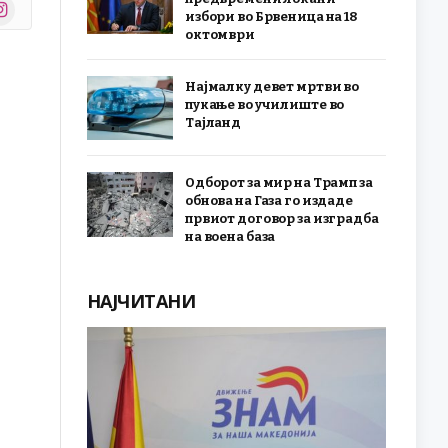
stagram
избори во Брвеница на 18
r)
октомври
Најмалку девет мртви во
пукање во училиште во
Тајланд
Одборот за мир на Трамп за
обнова на Газа го издаде
првиот договор за изградба
на воена база
НАЈЧИТАНИ