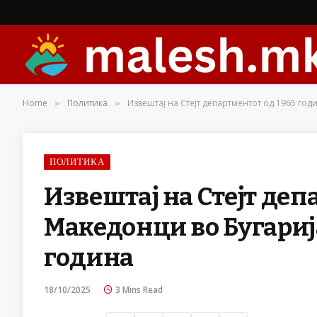
Home
Политика
Извештај на Стејт департментот од 1965 год
»
»
ПОЛИТИКА
Извештај на Стејт деп
Македонци во Бугарија
година
18/10/2025
3 Mins Read