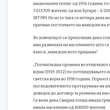
национален попис од 1956 година, го
7.613.709 жители, од кои Бугари – 6.506
187.789. Но исто така се нотира дека в
признае постоењето на македонска е
Во извештајот се препознава дека гол
има размената на населението што се 
како и „македонското прашање“.
„Поочигледна промена во етничкиот со
војна (1919-1922) по потпишувањето н
светска војна во 1918 година. Поразот
последователното протерување на ил
доведоа до договор за размена на нас
Се вели дека Смирна тогаш имала грчк
имала население од 168.000 жители.