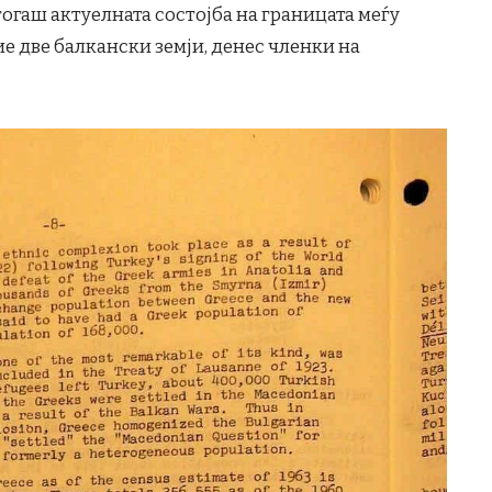
тогаш актуелната состојба на границата меѓу
ие две балкански земји, денес членки на