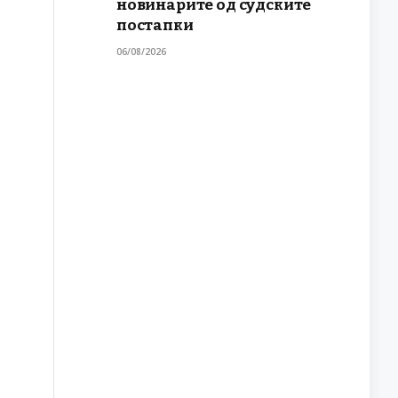
новинарите од судските
постапки
06/08/2026