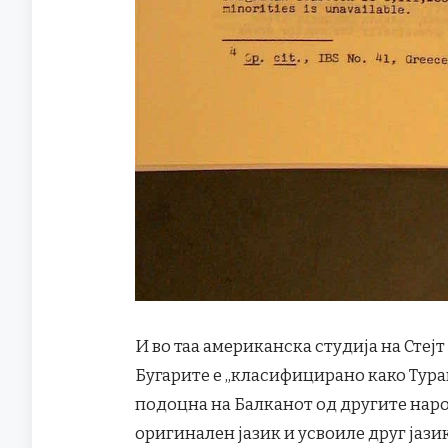
И во таа американска студија на Стеј
Бугарите е „класифицирано како Тура
подоцна на Балканот од другите наро
оригинален јазик и усвоиле друг јази