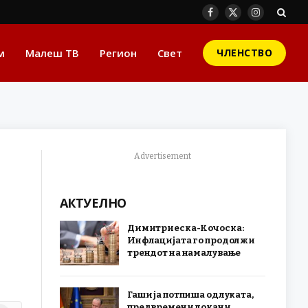
Facebook
X
Instagram
(Twitter)
м
Малеш ТВ
Регион
Свет
ЧЛЕНСТВО
Advertisement
АКТУЕЛНО
Димитриеска-Кочоска:
Инфлацијата го продолжи
трендот на намалување
Гаши ја потпиша одлуката,
предвремени локани