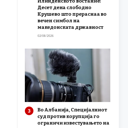
Илинденското востание:
Десет дена слободно
Крушево што прераснаа во
вечен симбол на
македонската државност
02/08/2026
Во Албанија, Специјалниот
суд против корупција го
ограничи известувањето на