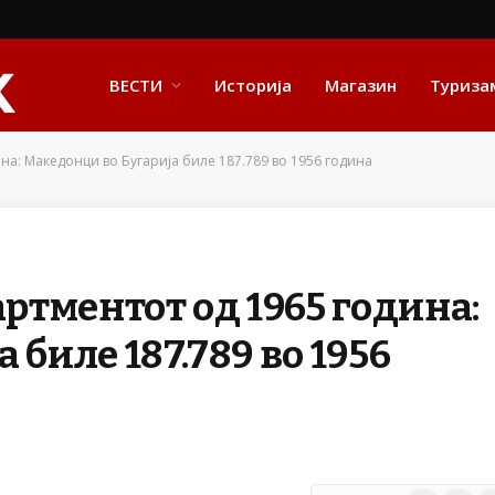
ВЕСТИ
Историја
Магазин
Туриза
ина: Македонци во Бугарија биле 187.789 во 1956 година
артментот од 1965 година:
 биле 187.789 во 1956