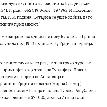
 наведува вкупното население на Бугарија како
.541, Турци – 662.018, Роми – 197.865, Македонци –
о таа 1965 година, „Бугарија сè уште одбива да го
тничка припадност“.
емо влијание за односите меѓу Бугарија и Грција
случила под 1923 година меѓу Грција и Турција,
став се случи како резултат на грчко-турската
а примирјето од страна на Турција во Првата
 на грчките војски во Анадолија и
јадници Грци од областа Смирна (Измир)
еление помеѓу Грција и новата Турска Република.
о население од 375.000; додека Атина тогаш