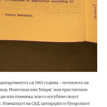
т департментот од 1965 година – потеклото на
нци, Монголци или Татари“, кои пристигнале
ди или племиња, кои го изгубиле својот
к. Извештајот на САД, цитирајќи го бугарскиот