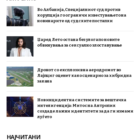
Во Албанија, Специјалниот суд против
корупција го ограничи известувањето на
новинарите од судските постапки
Џаред Лето остана без улога по новите
обвинувања за сексуално злоставување
Дронот со експлозив на аеродромот во
Лајпциг оценет како сценарио за хибридна
закана
Нов инцидент на системите за вештачка
интелигенција: Митос на Антропик
создаде лажни идентитети за да ги измами
луѓето
НАЈЧИТАНИ