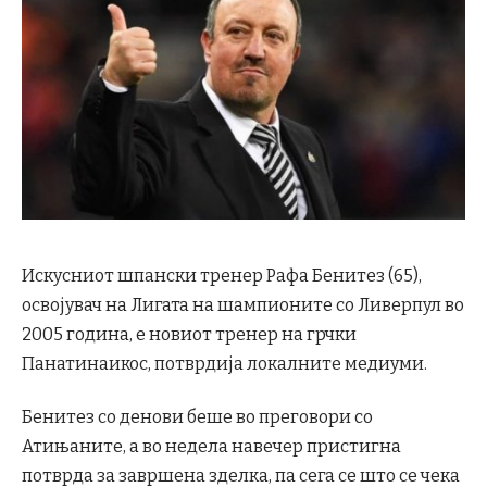
Искусниот шпански тренер Рафа Бенитез (65),
освојувач на Лигата на шампионите со Ливерпул во
2005 година, е новиот тренер на грчки
Панатинаикос, потврдија локалните медиуми.
Бенитез со денови беше во преговори со
Атињаните, а во недела навечер пристигна
потврда за завршена зделка, па сега се што се чека