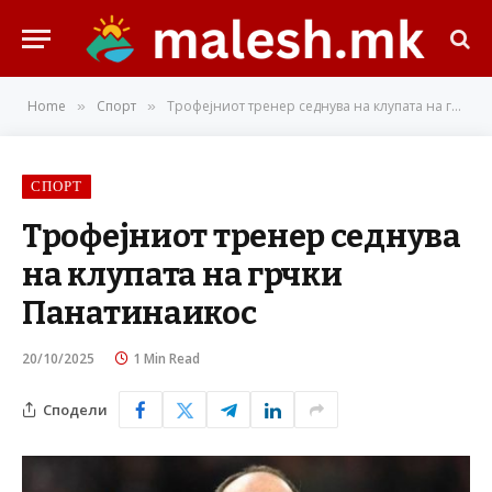
Home
Спорт
Трофејниот тренер седнува на клупата на грчки Панатинаикос
»
»
СПОРТ
Трофејниот тренер седнува
на клупата на грчки
Панатинаикос
20/10/2025
1 Min Read
Сподели