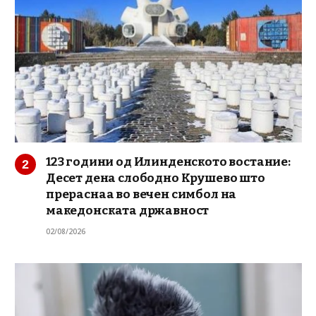
123 години од Илинденското востание:
Десет дена слободно Крушево што
прераснаа во вечен симбол на
македонската државност
02/08/2026