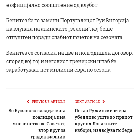
е официјално соопштение од клубот.
Бенитез ќе го замени Португалецот Руи Виторија
на клупата на атинските „зелени“, кој беше
отпуштен поради слабиот почеток на сезоната.
Бенитез се согласил на две и полгодишен договор,
според кој тој и неговиот тренерски штаб ќе
заработуваат пет милиони евра по сезона.
PREVIOUS ARTICLE
NEXT ARTICLE
Во Куманово владеjачката
Петар Ружински вчера
коалиција има
убедливо уште во првиот
мнозинство во Советот,
круг од Локалните
втор круг за
избори, издвојува победа
градоначалник