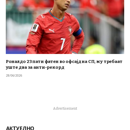
Роналдо 23 пати фатен во офсајд на СП, му требаат
уште два за анти-рекорд
28/06/2026
Advertisement
АКТУЕЛНО