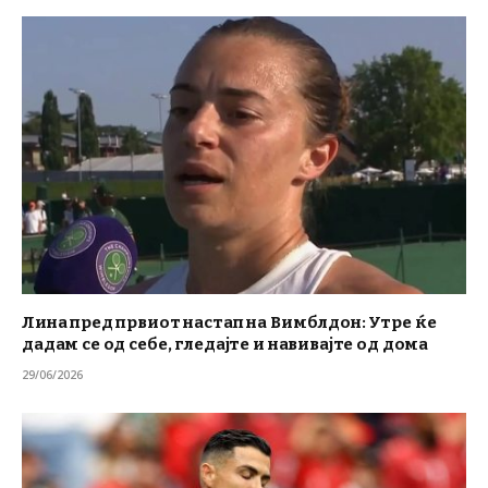
Лина пред првиот настап на Вимблдон: Утре ќе
дадам се од себе, гледајте и навивајте од дома
29/06/2026