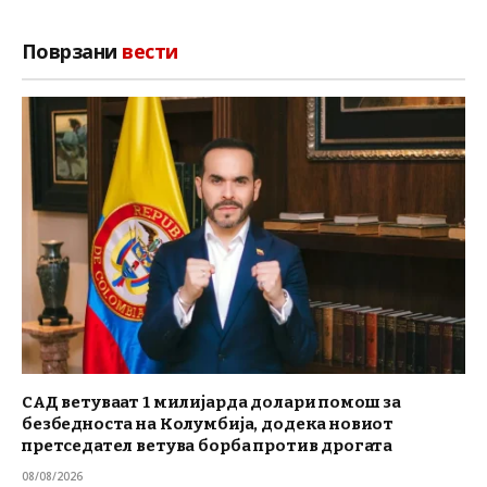
Поврзани
вести
САД ветуваат 1 милијарда долари помош за
безбедноста на Колумбија, додека новиот
претседател ветува борба против дрогата
08/08/2026