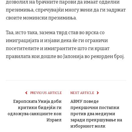
дозволил на брачните парови да имаат одделни
презимиња, спречувајќи многу жени да ги задржат
своите момински презимиња.
Таа, исто така, зазема тврд став во врска со
имиграцијата и изјави дека ќе ги ограничи
посетителите и имигрантите што ги кршат
правилата кои дошле во Јапонија во рекорден број.
PREVIOUS ARTICLE
NEXT ARTICLE
Европската Унија доби
АВМУ поведе
критики бидејќи ги
прекршочни постапки
одложува санкциите кон
против два медиуми
Израел
заради прекршување на
изборниот молк