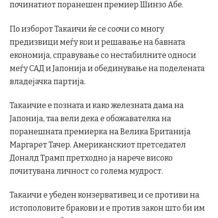
починатиот поранешен премиер Шинзо Абе.
По изборот Такаичи ќе се соочи со многу
предизвици меѓу кои и решавање на бавната
економија, справување со нестабилните односи
меѓу САД и Јапонија и обединување на поделената
владејачка партија.
Такаичие е позната и како железната дама на
Јапонија, таа вели дека е обожавателка на
поранешната премиерка на Велика Британија
Маргарет Тачер. Американскиот претседател
Доналд Трамп претходно ја нарече високо
почитувана личност со голема мудрост.
Такаичи е убеден конзервативец и се противи на
истополовите бракови и е против закон што би им