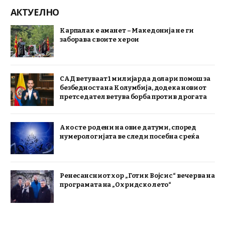
АКТУЕЛНО
Карпалак е аманет – Македонија не ги
заборава своите херои
САД ветуваат 1 милијарда долари помош за
безбедноста на Колумбија, додека новиот
претседател ветува борба против дрогата
Ако сте родени на овие датуми, според
нумерологијата ве следи посебна среќа
Ренесансниот хор „Готик Војсис“ вечерва на
програмата на „Охридско лето“