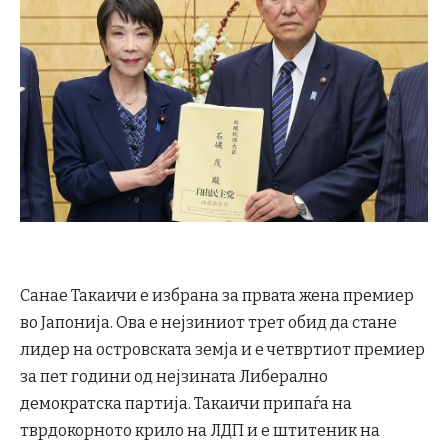
Санае Такаичи е избрана за првата жена премиер
во Јапонија. Ова е нејзиниот трет обид да стане
лидер на островската земја и е четвртиот премиер
за пет години од нејзината Либерално
демократска партија. Такаичи припаѓа на
тврдокорното крило на ЛДП и е штитеник на