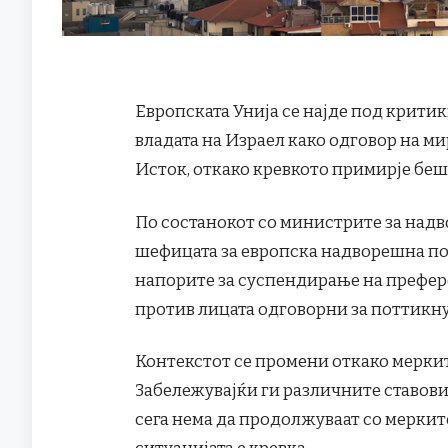
Европската Унија се најде под крит
владата на Израел како одговор на м
Исток, откако кревкото примирје беш
По состанокот со министрите за над
шефицата за европска надворешна пол
напорите за суспендирање на префер
против лицата одговорни за поттикну
Контекстот се промени откако меркит
Забележувајќи ги различните ставови,
сега нема да продолжуваат со мерките,
ситуацијата е кревка.