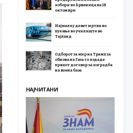
избори во Брвеница на 18
октомври
Најмалку девет мртви во
пукање во училиште во
Тајланд
Одборот за мир на Трамп за
обнова на Газа го издаде
првиот договор за изградба
на воена база
НАЈЧИТАНИ