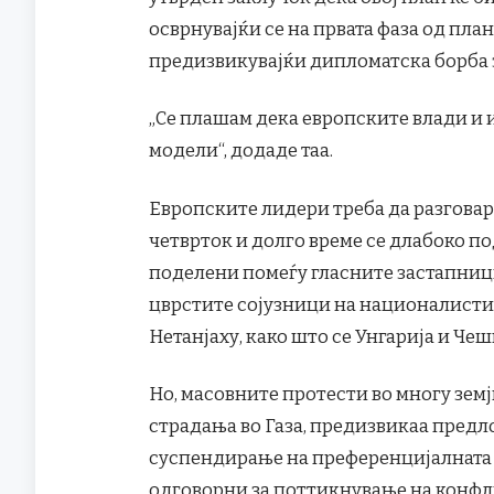
осврнувајќи се на првата фаза од пла
предизвикувајќи дипломатска борба з
„Се плашам дека европските влади и и
модели“, додаде таа.
Европските лидери треба да разговар
четврток и долго време се длабоко по
поделени помеѓу гласните застапници
цврстите сојузници на националисти
Нетанјаху, како што се Унгарија и Чеш
Но, масовните протести во многу земј
страдања во Газа, предизвикаа предл
суспендирање на преференцијалната 
одговорни за поттикнување на конфли