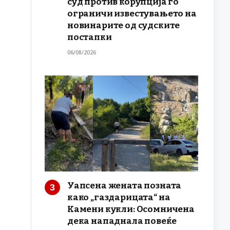
суд против корупција го
ограничи известувањето на
новинарите од судските
постапки
06/08/2026
Уапсена жената позната
како „газдарицата“ на
Камени кукли: Осомничена
дека нападнала повеќе