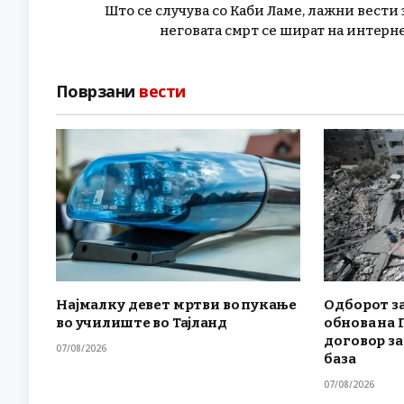
Што се случува со Каби Ламе, лажни вести 
неговата смрт се шират на интерн
Поврзани
вести
Најмалку девет мртви во пукање
Одборот за
во училиште во Тајланд
обнова на 
договор за
07/08/2026
база
07/08/2026