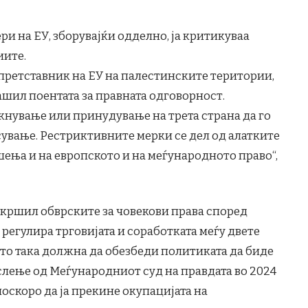
 на ЕУ, зборувајќи одделно, ја критикуваа
иите.
претставник на ЕУ на палестинските територии,
машил поентата за правната одговорност.
икнување или принудување на трета страна да го
ување. Рестриктивните мерки се дел од алатките
ршења и на европското и на меѓународното право“,
рекршил обврските за човекови права според
а регулира трговијата и соработката меѓу двете
сто така должна да обезбеди политиката да биде
слење од Меѓународниот суд на правдата во 2024
поскоро да ја прекине окупацијата на