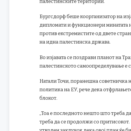
палестинските територии.
Бургсдорф беше коорганизатор на из
дипломати и функционери минатата не
против екстремистите од двете стран
на идна палестинска држава.
Во изјавата се поздрави планот на Тр
палестинското самоопределување е с
Натали Точи, поранешна советничка 
политика на ЕУ, рече дека отфрлањет
блокот.
„Тоа е последното нешто што треба да
треба да се продолжи со притисокот.
утврден заклучок дека овој план ќе б