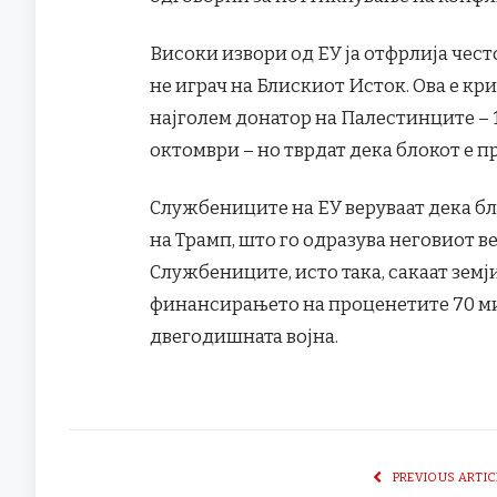
Високи извори од ЕУ ја отфрлија чест
не играч на Блискиот Исток. Ова е кри
најголем донатор на Палестинците – 
октомври – но тврдат дека блокот е 
Службениците на ЕУ веруваат дека бл
на Трамп, што го одразува неговиот в
Службениците, исто така, сакаат земј
финансирањето на проценетите 70 ми
двегодишната војна.
PREVIOUS ARTIC