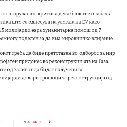
о повторуваната критика дека блокот е плаќач, а
тика што се однесува на улогата на ЕУ како
1,5 милијарди евра хуманитарна помош од 7
премногу поделен за да има мировничко влијание.
окот треба да биде претставен во„одборот за мир
еројатен придонес во реконструкцијата на Газа.
ите од Заливот да бидат вклучени во
лијарди долари трошоци за реконструкција од
LE
NEXT ARTICLE