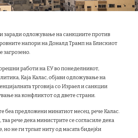
ики заради одложување на санкциите против
ировните напори на Доналд Трамп на Блискиот
е загрозено.
ворешни работи на ЕУ во понеделникот,
итика, Каја Калас, објави одложување на
енцијалната трговија со Израел и санкции
вање на конфликтот од двете страни.
е беа предложени минатиот месец, рече Калас.
 таа рече дека министрите се согласиле дека
 но не ги тргаат ниту од масата бидејќи