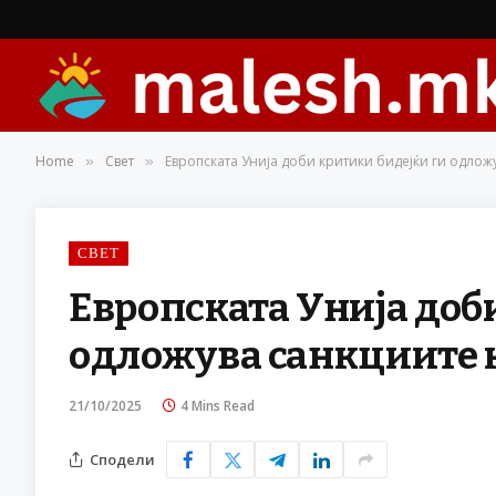
Home
Свет
Европската Унија доби критики бидејќи ги одлож
»
»
СВЕТ
Европската Унија доб
одложува санкциите 
21/10/2025
4 Mins Read
Сподели