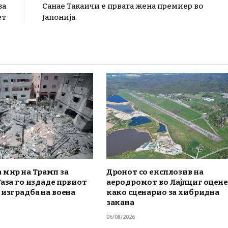
за
Санае Такаичи е првата жена премиер во
ет
Јапонија
 мир на Трамп за
Дронот со експлозив на
Газа го издаде првиот
аеродромот во Лајпциг оцен
 изградба на воена
како сценарио за хибридна
закана
06/08/2026