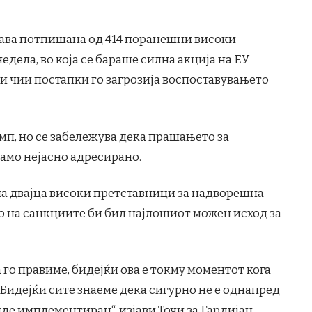
јава потпишана од 414 поранешни високи
дела, во која се бараше силна акција на ЕУ
и чии постапки го загрозија воспоставувањето
амп, но се забележува дека прашањето за
амо нејасно адресирано.
на двајца високи претставници за надворешна
о на санкциите би бил најлошиот можен исход за
 го правиме, бидејќи ова е токму моментот кога
 Бидејќи сите знаеме дека сигурно не е однапред
иде имплементиран“, изјави Точи за Гардијан,