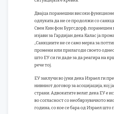
Двајца поранешни високи функционери
одлуката да не се продолжи со санкц
Свен Кин фон Бургсдорф, поранешен 
изјави за Гардијан дека Калас ја про
„Санкциите не се само мерка за потт
промени или прилагоди своето однес
што ЕУ си ги даде за да реагира на к
рече тој.
ЕУ заклучи во јуни дека Израел ги п
нивниот договор за асоцијација, кој ј
страни. Адвокатите велат дека ЕУ е и
во согласност со необврзувачкото ми
година, со кое се бара од Израел што 