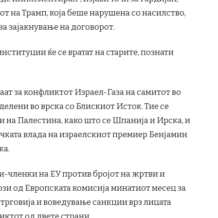
нот на Трамп, која беше нарушена со насилство,
а зајакнување на договорот.
нституции ќе се вратат на старите, познати
аат за конфликтот Израел-Газа на самитот во
делени во врска со Блискиот Исток. Тие се
 на Палестина, како што се Шпанија и Ирска, и
чката влада на израелскиот премиер Бенјамин
ка.
и-членки на ЕУ против бројот на жртви и
ози од Европската комисија минатиот месец за
трговија и воведување санкции врз лицата
ктот од двете страни.