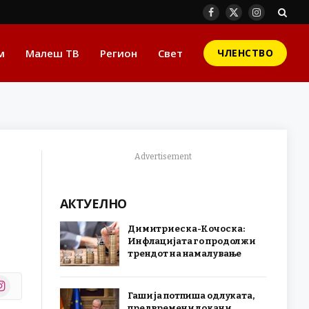
Facebook
X
Instagram
(Twitter)
м
Малеш ТВ
Регион
Свет
ЧЛЕНСТВО
Advertisement
АКТУЕЛНО
Димитриеска-Кочоска:
Инфлацијата го продолжи
трендот на намалување
stagram
Гаши ја потпиша одлуката,
r)
предвремени локани