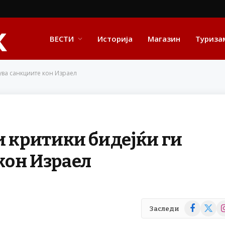
ВЕСТИ
Историја
Магазин
Туриза
ува санкциите кон Израел
и критики бидејќи ги
кон Израел
Facebook
X
In
Заследи
(Twitte