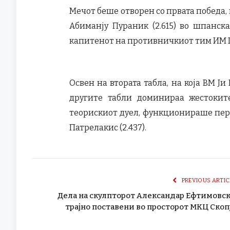
Мечот беше отворен со првата победа, к
Абиманју Пураник (2.615) во шпанс
капитенот на противничкиот тим ИМ Па
Освен на втората табла, на која ВМ Ј
другите табли доминираа жестоките
теорискиот дуел, функционираше пер
Патрелакис (2.437).
PREVIOUS ARTIC
Дела на скулпторот Александар Ефтимовс
трајно поставени во просторот МКЦ Скоп