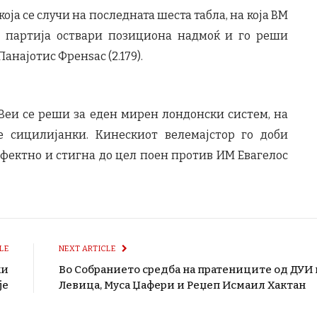
оја се случи на последната шеста табла, на која ВМ
ка партија оствари позициона надмоќ и го реши
најотис Френѕас (2.179).
и Веи се реши за еден мирен лондонски систем, на
 сицилијанки. Кинескиот велемајстор го доби
фектно и стигна до цел поен против ИМ Евагелос
LE
NEXT ARTICLE
ки
Во Собранието средба на пратениците од ДУИ 
је
Левица, Муса Џафери и Реџеп Исмаил Хактан