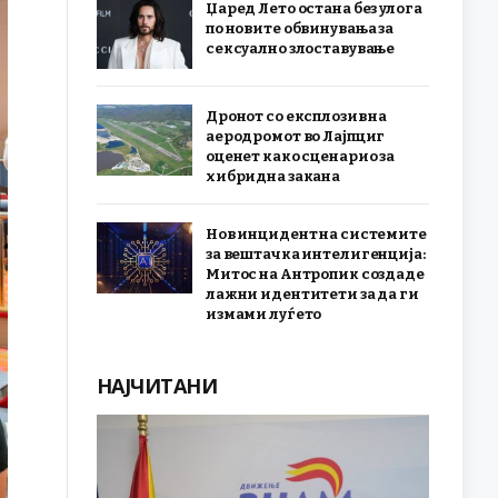
Џаред Лето остана без улога
по новите обвинувања за
сексуално злоставување
Дронот со експлозив на
аеродромот во Лајпциг
оценет како сценарио за
хибридна закана
Нов инцидент на системите
за вештачка интелигенција:
Митос на Антропик создаде
лажни идентитети за да ги
измами луѓето
НАЈЧИТАНИ