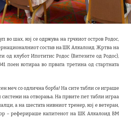
п во шах, кој се одржува на грчкиот остров Родос,
нтернационалниот состав на ШК Алкалоид. Жртва на
 од клубот Ипотитис Родос (Витезите од Родос),
341 поен котираа во првата третина од стартната
сен меч со одлична борба! На сите табли се играше
и системи на отворања. На првите пет табли играа
ци, а на шестата нивниот тренер, кој е ветеран,
тор – реферираше капитенот на ШК Алкалоид ВМ