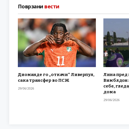
Поврзани
вести
Диоманде го „откачи“ Ливерпул,
Лина пред 
сака трансфер во ПСЖ
Вимблдон: 
себе, гледа
29/06/2026
дома
29/06/2026