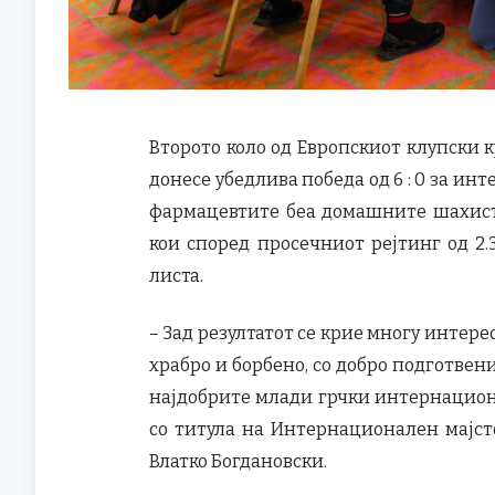
Второто коло од Европскиот клупски ку
донесе убедлива победа од 6 : 0 за и
фармацевтите беа домашните шахисти
кои според просечниот рејтинг од 2.
листа.
– Зад резултатот се крие многу интере
храбро и борбено, со добро подготвен
најдобрите млади грчки интернационал
со титула на Интернационален мајс
Влатко Богдановски.