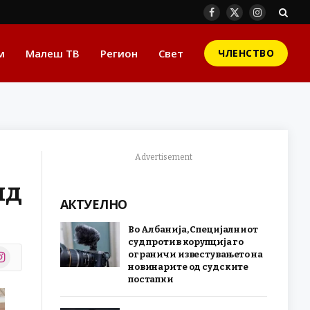
Facebook
X
Instagram
(Twitter)
м
Малеш ТВ
Регион
Свет
ЧЛЕНСТВО
Advertisement
ид
АКТУЕЛНО
Во Албанија, Специјалниот
суд против корупција го
stagram
ограничи известувањето на
r)
новинарите од судските
постапки