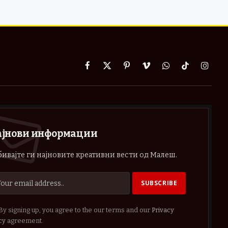
Facebook
X
Pinterest
Vimeo
WhatsApp
TikTok
Instag
(Twitter)
ајнови информации
ивајте ги најновите креативни вести од Малеш.
By signing up, you agree to the our terms and our
Privacy
cy
agreement.