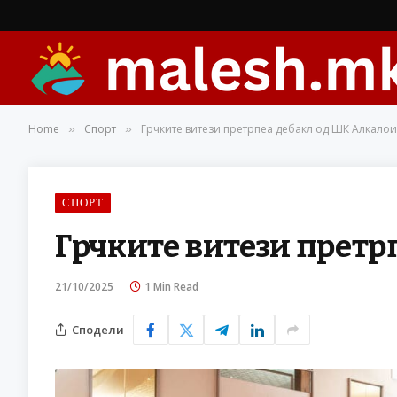
Home
Спорт
Грчките витези претрпеа дебакл од ШК Алкало
»
»
СПОРТ
Грчките витези претр
21/10/2025
1 Min Read
Сподели