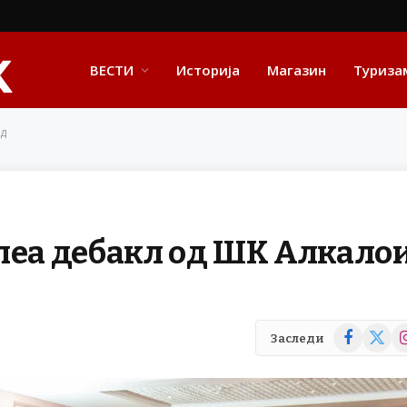
ВЕСТИ
Историја
Магазин
Туриза
ид
пеа дебакл од ШК Алкало
Facebook
X
In
Заследи
(Twitte