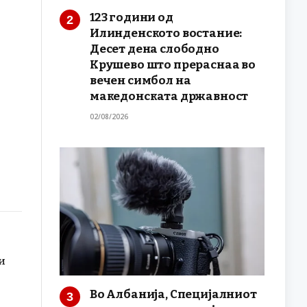
123 години од
Илинденското востание:
Десет дена слободно
Крушево што прераснаа во
вечен симбол на
македонската државност
02/08/2026
и
Во Албанија, Специјалниот