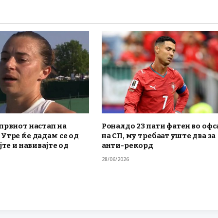
првиот настап на
Роналдо 23 пати фатен во офс
Утре ќе дадам се од
на СП, му требаат уште два за
јте и навивајте од
анти-рекорд
28/06/2026