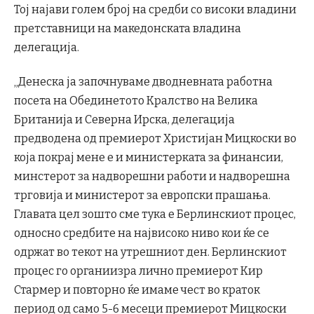
Тој најави голем број на средби со високи владини
претставници на македонската владина
делегација.
„Денеска ја започнуваме дводневната работна
посета на Обединетото Кралство на Велика
Британија и Северна Ирска, делегација
предводена од премиерот Христијан Мицкоски во
која покрај мене е и министерката за финансии,
минстерот за надворешни работи и надворешна
трговија и министерот за европски прашања.
Главата цел зошто сме тука е Берлинскиот процес,
односно средбите на највисоко ниво кои ќе се
одржат во текот на утрешниот ден. Берлинскиот
процес го органиизра лично премиерот Кир
Стармер и повторно ќе имаме чест во краток
период од само 5-6 месеци премиерот Мицкоски