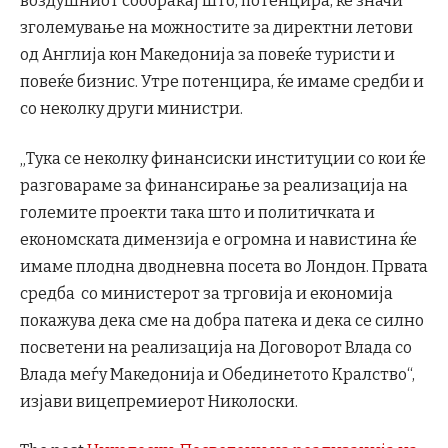
воздушниот сообраќај што, потенцира, ќе значи
зголемување на можностите за директни летови
од Англија кон Македонија за повеќе туристи и
повеќе бизнис. Утре потенцира, ќе имаме средби и
со неколку други министри.
„Тука се неколку финансиски институции со кои ќе
разговараме за финансирање за реализација на
големите проекти така што и политичката и
економската димензија е огромна и навистина ќе
имаме плодна дводневна посета во Лондон. Првата
средба со министерот за трговија и економија
покажува дека сме на добра патека и дека се силно
посветени на реализација на Договорот Влада со
Влада меѓу Македонија и Обединетото Кралство“,
изјави вицепремиерот Николоски.