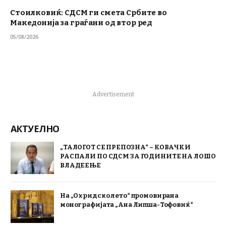
Стоилковиќ: СДСМ ги смета Србите во
Македонија за граѓани од втор ред
05/08/2026
Advertisement
АКТУЕЛНО
„ТАЛОГОТ СЕ ПРЕПОЗНА“ – КОВАЧКИ
РАСПАЛИ ПО СДСМ ЗА ГОДИНИТЕ НА ЛОШО
ВЛАДЕЕЊЕ
На „Охридско лето“ промовирана
монографијата „Ана Липша-Тофовиќ“