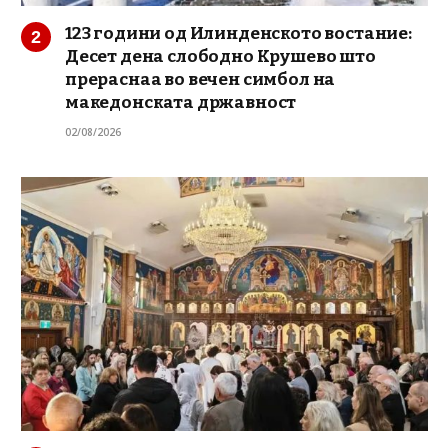
123 години од Илинденското востание:
Десет дена слободно Крушево што
прераснаа во вечен симбол на
македонската државност
02/08/2026