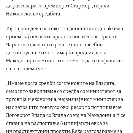
да разговара со премиерот Стармер“, изјави
Николоски по средбата.
Тој најави дека во текот на денешниот ден ќе има
прием кај неговото кралско височество, кралот
Чарлс што, како што рече, е едно посебно
достигнување и чест имајќи предвид дека
Македонија во минатото не може да се пофали со
ваква голема чест.
„Имаме доста средби со членовите на Владата,
само што завршивме со средба со министерот за
трговија и економија, најзначајниот министер за
нас затоа што токму со овој ресор го потпишавме
Договорот Влада со Влада со кој на Македонија ѝ се
ставија на располгање 6 милијарди евра за
инфраструктурни проекти. Веќе разговаравме за