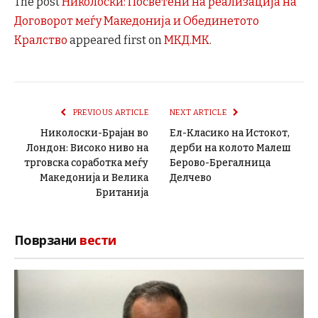
The post
Николоски: Посветени на реализација на
Договорот меѓу Македонија и Обединетото
Кралство
appeared first on
МКД.МК
.
PREVIOUS ARTICLE
NEXT ARTICLE
Николоски-Брајан во
Ел-Класико на Истокот,
Лондон: Високо ниво на
дерби на колото Малеш
трговска соработка меѓу
Берово-Брегалница
Македонија и Велика
Делчево
Британија
Поврзани
вести