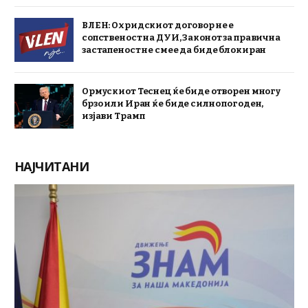
ВЛЕН: Охридскиот договор не е
сопственост на ДУИ, Законот за правична
застапеност не смее да биде блокиран
Ормускиот Теснец ќе биде отворен многу
брзо или Иран ќе биде силно погоден,
изјави Трамп
НАЈЧИТАНИ