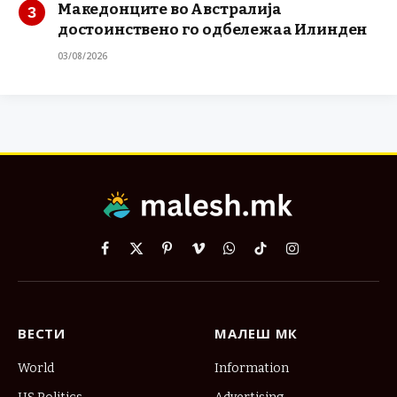
Македонците во Австралија
достоинствено го одбележаа Илинден
03/08/2026
Facebook
X
Pinterest
Vimeo
WhatsApp
TikTok
Instagram
(Twitter)
ВЕСТИ
МАЛЕШ МК
World
Information