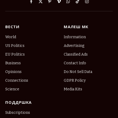
Facebook
X
Pinterest
Vimeo
WhatsApp
TikTok
Instagram
(Twitter)
ВЕСТИ
МАЛЕШ МК
World
Information
US Politics
Advertising
EU Politics
Classified Ads
Business
Contact Info
Opinions
Do Not Sell Data
Connections
GDPR Policy
Science
Media Kits
ПОДДРШКА
Subscriptions