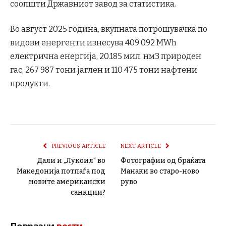
соопшти Државниот завод за статистика.
Во август 2025 година, вкупната потрошувачка по
видови енергенти изнесува 409 092 МWh
електрична енергија, 20.185 мил. нм3 природен
гас, 267 987 тони јаглен и 110 475 тони нафтени
продукти.
PREVIOUS ARTICLE
NEXT ARTICLE
Дали и „Лукоил“ во
Фотографии од браќата
Македонија потпаѓа под
Манаки во старо-ново
новите американски
руво
санкции?
Поврзани
вести