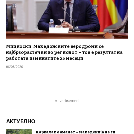
Мицкоски: Македонските аеродроми се
најбрзорастечки во регионот – тоа е резултат на
работата изминатите 25 месеци
06/08/2026
Advertisement
АКТУЕЛНО
Карпалак е аманет – Македонија не ги