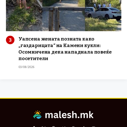
Уапсена жената позната како
„газдарицата“ на Камени кукли:
Осомничена дека нападнала повеќе
посетители
03/08/2026