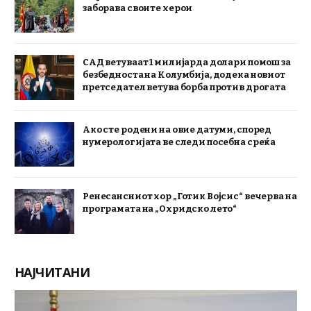
заборава своите херои
САД ветуваат 1 милијарда долари помош за
безбедноста на Колумбија, додека новиот
претседател ветува борба против дрогата
Ако сте родени на овие датуми, според
нумерологијата ве следи посебна среќа
Ренесансниот хор „Готик Војсис“ вечерва на
програмата на „Охридско лето“
НАЈЧИТАНИ