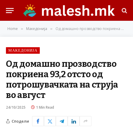
Home
Македонија
Од домашно прозводство покриена 93,2 отсто од потрошувачката на струја во август
»
»
МАКЕДОНИЈА
Од домашно прозводство
покриена 93,2 отсто од
потрошувачката на струја
во август
24/10/2025
1 Min Read
Сподели