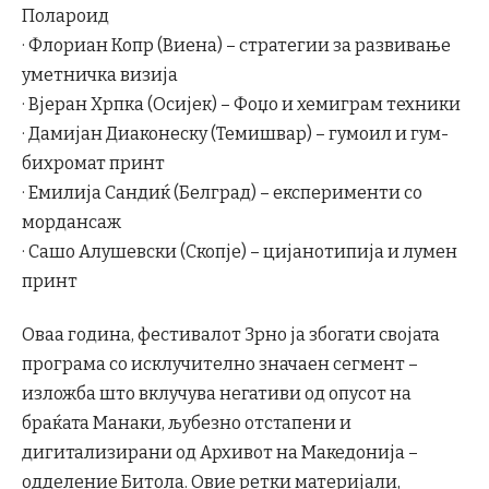
Полароид
· Флориан Копр (Виена) – стратегии за развивање
уметничка визија
· Вјеран Хрпка (Осијек) – Фоџо и хемиграм техники
· Дамијан Диаконеску (Темишвар) – гумоил и гум-
бихромат принт
· Емилија Сандиќ (Белград) – експерименти со
мордансаж
· Сашо Алушевски (Скопје) – цијанотипија и лумен
принт
Оваа година, фестивалот Зрно ја збогати својата
програма со исклучително значаен сегмент –
изложба што вклучува негативи од опусот на
браќата Манаки, љубезно отстапени и
дигитализирани од Архивот на Македонија –
одделение Битола. Овие ретки материјали,