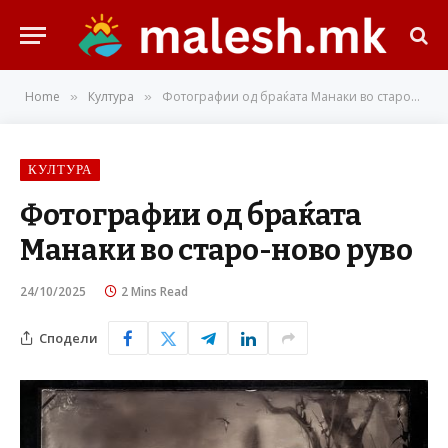
Home
Култура
Фотографии од браќата Манаки во старо-ново руво
»
»
КУЛТУРА
Фотографии од браќата
Манаки во старо-ново руво
24/10/2025
2 Mins Read
Сподели