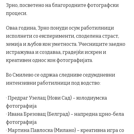
Зрно, посветено на благородните фотографски
процеси.
Оваа година, Зрно понуди осум работилници
исполнети со експерименти, споделена страст,
хемија и љубов кон уметноста. Учесниците заедно
истражуваа и создаваа, градејќи искрен и
креативен однос кон фотографијата.
Во Смилево се одржаа следниве седумдневни
интензивни работилници под водство:
· Предраг Узелац (Нови Сад) – колодиумска
фотографија
· Ивана Брезовац (Белград) – напредна црно-бела
фотографија
· Мартина Павлоска (Милано) – креативна игра со