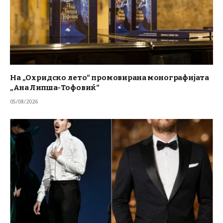
На „Охридско лето“ промовирана монографијата
„Ана Липша-Тофовиќ“
05/08/2026