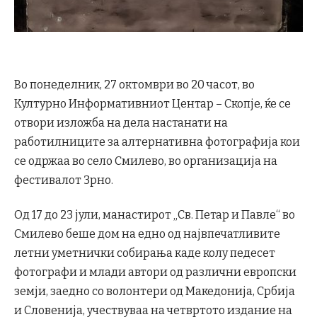
Во понеделник, 27 октомври во 20 часот, во
Културно Информативниот Центар – Скопје, ќе се
отвори изложба на дела настанати на
работилниците за алтернативна фотографија кои
се одржаа во село Смилево, во организација на
фестивалот Зрно.
Од 17 до 23 јули, манастирот „Св. Петар и Павле“ во
Смилево беше дом на едно од највпечатливите
летни уметнички собирања каде колу педесет
фотографи и млади автори од различни европски
земји, заедно со волонтери од Македонија, Србија
и Словенија, учествуваа на четвртото издание на