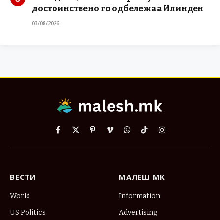
достоинствено го одбележаа Илинден
03/08/2026
Facebook
X
Pinterest
Vimeo
WhatsApp
TikTok
Instagram
(Twitter)
ВЕСТИ
МАЛЕШ МК
World
Information
US Politics
Advertising