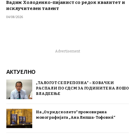
Вадим Холоденко-пијанист со редок квалитет и
исклучителен талент
04/08/2026
Advertisement
АКТУЕЛНО
„ТАЛОГОТ СЕ ПРЕПОЗНА“ – КОВАЧКИ
РАСПАЛИ ПО СДСМ ЗА ГОДИНИТЕ НА ЛОШО
ВЛАДЕЕЊЕ
На „Охридско лето“ промовирана
монографијата „Ана Липша-Тофовиќ“