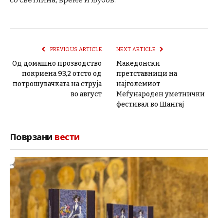
PREVIOUS ARTICLE
NEXT ARTICLE
Од домашно прозводство
Македонски
покриена 93,2 отсто од
претставници на
потрошувачката на струја
најголемиот
во август
Меѓународен уметнички
фестивал во Шангај
Поврзани
вести