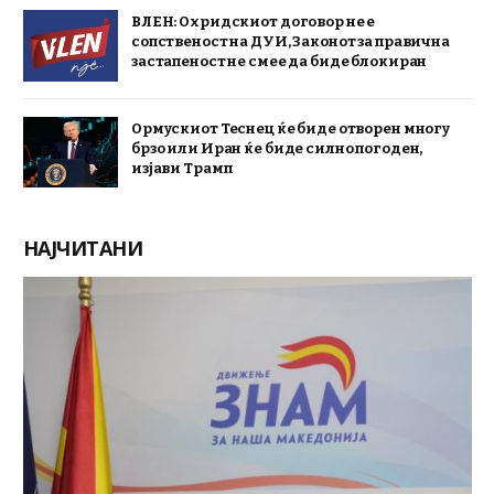
ВЛЕН: Охридскиот договор не е
сопственост на ДУИ, Законот за правична
застапеност не смее да биде блокиран
Ормускиот Теснец ќе биде отворен многу
брзо или Иран ќе биде силно погоден,
изјави Трамп
НАЈЧИТАНИ