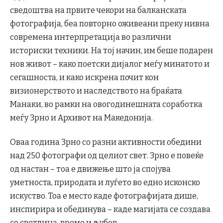
сведоштва на првите чекори на балканската
фотографија, беа повторно оживеани преку нивна
современа интерпретација во различни
историски техники. На тој начин, им беше подарен
нов живот – како поетски дијалог меѓу минатото и
сегашноста, и како искрена почит кон
визионерството и наследството на браќата
Манаки, во рамки на овогодинешната соработка
меѓу Зрно и Архивот на Македонија.
Оваа година Зрно со разни активности обедини
над 250 фотографи од целиот свет. Зрно е повеќе
од настан – тоа е движење што ја спојува
уметноста, природата и луѓето во едно исконско
искуство. Тоа е место каде фотографијата дише,
инспирира и обединува – каде магијата се создава
со светлина, време и љубов.