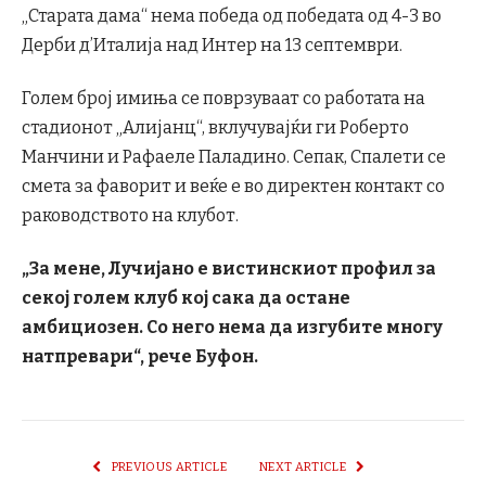
„Старата дама“ нема победа од победата од 4-3 во
Дерби д’Италија над Интер на 13 септември.
Голем број имиња се поврзуваат со работата на
стадионот „Алијанц“, вклучувајќи ги Роберто
Манчини и Рафаеле Паладино. Сепак, Спалети се
смета за фаворит и веќе е во директен контакт со
раководството на клубот.
„За мене, Лучијано е вистинскиот профил за
секој голем клуб кој сака да остане
амбициозен. Со него нема да изгубите многу
натпревари“, рече Буфон.
PREVIOUS ARTICLE
NEXT ARTICLE