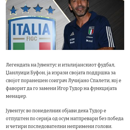
Легендата на Јувентус и италијанскиот фудбал,
Џанлуиџи Буфон, ја изрази својата поддршка за
својот поранешен соиграч Лучијано Спалети, кој е
фаворит да го замени Игор Тудор на функцијата
менаџер.
Јувентус во понеделник објави дека Тудор е
отпуштен по серија од осум натпревари без победа
и четири последователни непримени голови.