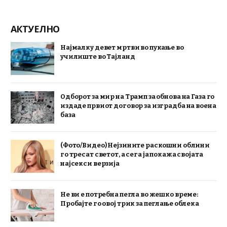
АКТУЕЛНО
Најмалку девет мртви во пукање во
училиште во Тајланд
Одборот за мир на Трамп за обнова на Газа го
издаде првиот договор за изградба на воена
база
(Фото/Видео) Нејзините раскошни облини
го тресат светот, а сега ја покажа својата
најсекси верзија
Не ви е потребна пегла во жешко време:
Пробајте го овој трик за пеглање облека