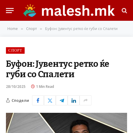
Home
Спорт
Буфон: Јувентус ретко ќе губи со Спалети
»
»
СПОРТ
Буфон: Јувентус ретко ќе
губи со Спалети
28/10/2025
1 Min Read
Сподели