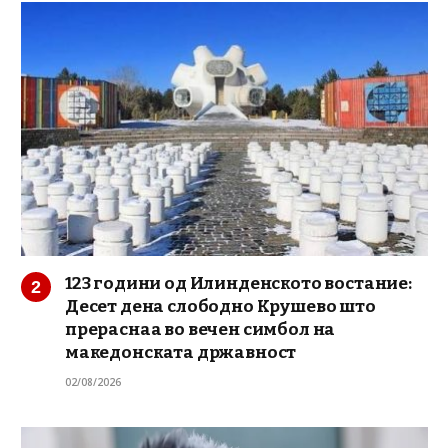
123 години од Илинденското востание:
Десет дена слободно Крушево што
прераснаа во вечен симбол на
македонската државност
02/08/2026