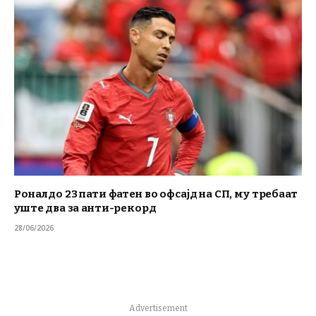
Роналдо 23 пати фатен во офсајд на СП, му требаат
уште два за анти-рекорд
28/06/2026
Advertisement