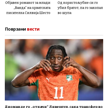
Објавен романот за млади
Од користољубие си го
„Ванда“ на хрватската
убил братот, па го закопал
писателка Силвија Шесто
во шупа
Поврзани
вести
Диоманде го „откачи“ Ливерпул, сака трансфер во