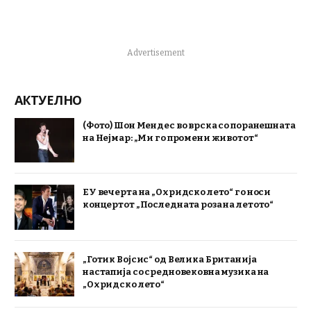
Advertisement
АКТУЕЛНО
(Фото) Шон Мендес во врска со поранешната
на Нејмар: „Ми го промени животот“
ЕУ вечерта на „Охридско лето“ го носи
концертот „Последната роза на летото“
„Готик Војсис“ од Велика Британија
настапија со средновековна музика на
„Охридско лето“