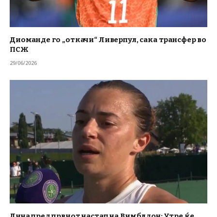
Диоманде го „откачи“ Ливерпул, сака трансфер во
ПСЖ
29/06/2026
Лина пред првиот настап на Вимблдон: Утре ќе