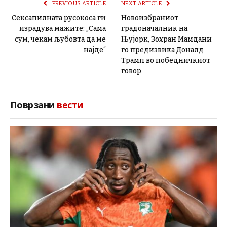
PREVIOUS ARTICLE
NEXT ARTICLE
Сексапилната русокоса ги
Новоизбраниот
израдува мажите: „Сама
градоначалник на
сум, чекам љубовта да ме
Њујорк, Зохран Мамдани
најде“
го предизвика Доналд
Трамп во победничкиот
говор
Поврзани
вести