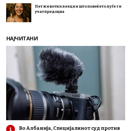
Пет животни лекции што повеќето луѓе ги
учат предоцна
НАЈЧИТАНИ
Во Албанија, Специјалниот суд против