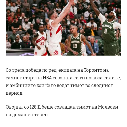
Со трета победа по ред, екипата на Торонто на
самиот старт на НБА сезоната си ги покажа силите,
и амбициите кои ќе го водат тимот во следниот
период.
Овојпат со 128:11 беше совладан тимот на Молвоки
на домашен терен.