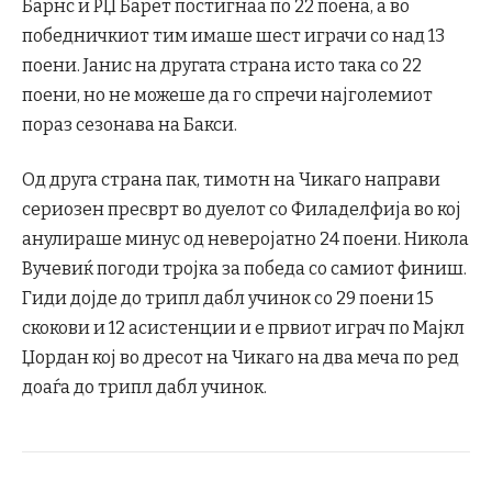
Барнс и РЏ Барет постигнаа по 22 поена, а во
победничкиот тим имаше шест играчи со над 13
поени. Јанис на другата страна исто така со 22
поени, но не можеше да го спречи најголемиот
пораз сезонава на Бакси.
Од друга страна пак, тимотн на Чикаго направи
сериозен пресврт во дуелот со Филаделфија во кој
анулираше минус од неверојатно 24 поени. Никола
Вучевиќ погоди тројка за победа со самиот финиш.
Гиди дојде до трипл дабл учинок со 29 поени 15
скокови и 12 асистенции и е првиот играч по Мајкл
Џордан кој во дресот на Чикаго на два меча по ред
доаѓа до трипл дабл учинок.