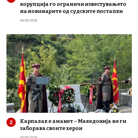
корупција го ограничи известувањето
на новинарите од судските постапки
06/08/2026
Карпалак е аманет – Македонија не ги
заборава своите херои
08/08/2026