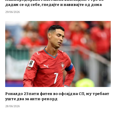
дадам се од себе, гледајте и навивајте од дома
29/06/2026
Роналдо 23 пати фатен во офсајд на СП, му требаат
уште два за анти-рекорд
28/06/2026