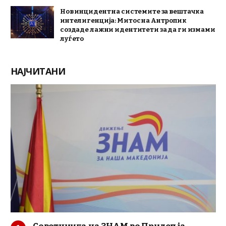
Нов инцидент на системите за вештачка
интелигенција: Митос на Антропик
создаде лажни идентитети за да ги измами
луѓето
НАЈЧИТАНИ