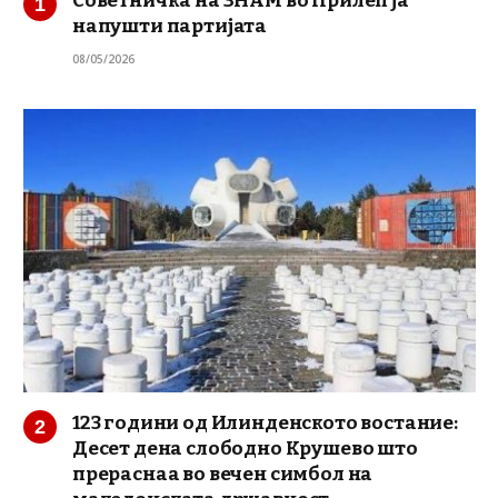
Советничка на ЗНАМ во Прилеп ја
напушти партијата
08/05/2026
123 години од Илинденското востание:
Десет дена слободно Крушево што
прераснаа во вечен симбол на