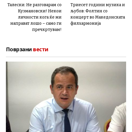
Талески: Не разговарам со
Триесет години музика и
Кузмановски! Некои
љубов: Фолтин со
личности кога ќе ми
концерт во Македонската
направат лошо – само ги
филхармонија
пречкртувам!
Поврзани
вести