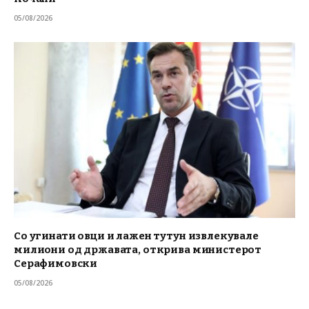
05/08/2026
Со угинати овци и лажен тутун извлекувале
милиони од државата, открива министерот
Серафимовски
05/08/2026