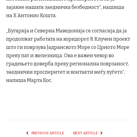
зајакне нашата заедничка безбедност“, нашиша
на Х Антонио Кошта.
„Бугарија и Северна Македонија се согласија да ја
продолжат работата на коридорот 8. Клучен проект
што ги поврзува Јадранското Море со Црното Море
преку пат и железница. Ова е важен чекор во
градењето доверба преку регионална поврзаност,
заеднички просперитет и контакти меѓу луѓето“,
напиша Марта Кос.
PREVIOUS ARTICLE
NEXT ARTICLE