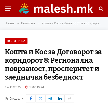
Home
Политика
Кошта и Кос за Договорот за коридорот 8: Регионална поврзаност, просперитет и заедничка безбедност
»
»
ПОЛИТИКА
Кошта и Кос за Договорот за
коридорот 8: Регионална
поврзаност, просперитет и
заедничка безбедност
07/11/2025
1 Min Read
Сподели