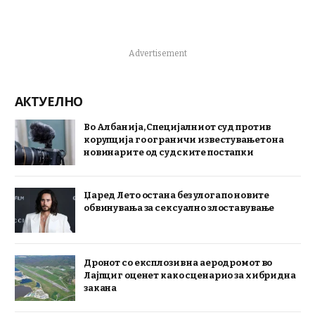
Advertisement
АКТУЕЛНО
Во Албанија, Специјалниот суд против
корупција го ограничи известувањето на
новинарите од судските постапки
Џаред Лето остана без улога по новите
обвинувања за сексуално злоставување
Дронот со експлозив на аеродромот во
Лајпциг оценет како сценарио за хибридна
закана