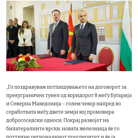
„Го поздравувам потпишувањето на договорот за
прекуграничен тунел од коридорот 8 меѓу Бугарија
и Северна Македонија – голем чекор напред во
соработката меѓу двете земји кој промовира
добрососедски односи. Покрај развојот на
билатералните врски, новата железница ќе го
поттикне регионалниот просперитет и ќе ја