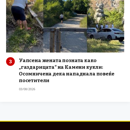
Уапсена жената позната како
„газдарицата“ на Камени кукли:
Осомничена дека нападнала повеќе
посетители
03/08/2026