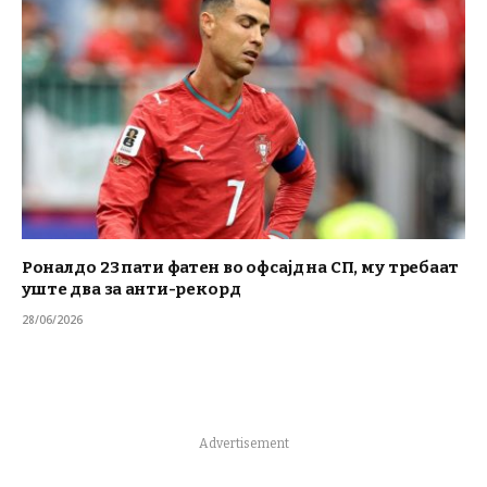
Роналдо 23 пати фатен во офсајд на СП, му требаат
уште два за анти-рекорд
28/06/2026
Advertisement