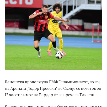
Денешска продолжува ПМФЛ шампионатот, во кој
на Арената „Тодор Проески“ во Скопје со почеток од
13 часот, тимот на Вардар ќе го пречека Тиквеш.
Класичен прволигашки двобој во кој едниот тим се