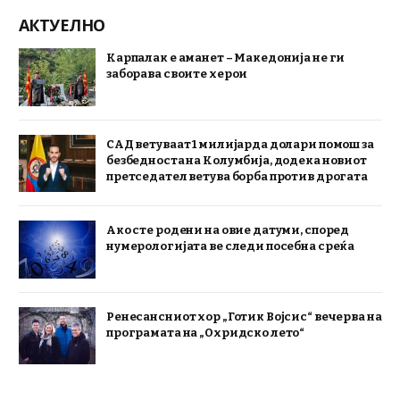
АКТУЕЛНО
Карпалак е аманет – Македонија не ги
заборава своите херои
САД ветуваат 1 милијарда долари помош за
безбедноста на Колумбија, додека новиот
претседател ветува борба против дрогата
Ако сте родени на овие датуми, според
нумерологијата ве следи посебна среќа
Ренесансниот хор „Готик Војсис“ вечерва на
програмата на „Охридско лето“