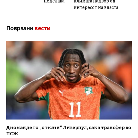
неделава
климата надвор од
интересот на власта
Поврзани
вести
Диоманде го „откачи“ Ливерпул, сака трансфер во
ПСЖ