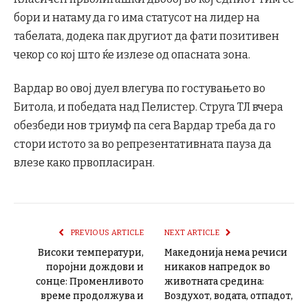
бори и натаму да го има статусот на лидер на
табелата, додека пак другиот да фати позитивен
чекор со кој што ќе излезе од опасната зона.
Вардар во овој дуел влегува по гостувањето во
Битола, и победата над Пелистер. Струга ТЛ вчера
обезбеди нов триумф па сега Вардар треба да го
стори истото за во репрезентативната пауза да
влезе како првопласиран.
PREVIOUS ARTICLE
NEXT ARTICLE
Високи температури,
Македонија нема речиси
поројни дождови и
никаков напредок во
сонце: Променливото
животната средина:
време продолжува и
Воздухот, водата, отпадот,