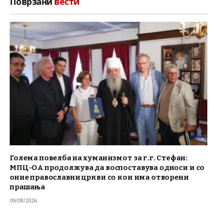
Поврзани
вести
Голема повелба на хуманизмот за г.г. Стефан:
МПЦ-ОА продолжува да воспоставува односи и со
оние православни цркви со кои има отворени
прашања
09/08/2026