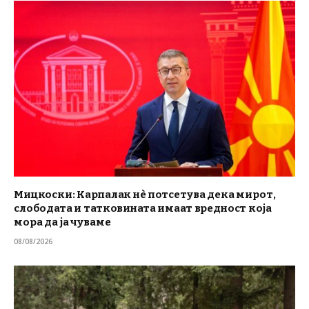
Мицкоски: Карпалак нè потсетува дека мирот,
слободата и татковината имаат вредност која
мора да ја чуваме
08/08/2026