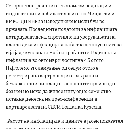
Секојдневно, реалните економски податоци и
индикатори ги побиваат лагите на Мицкоски и
ВМРО-ДПМНЕ за наводен економски бум во
државата. Последните податоци за инфлацијата
потврдуваат дека, спротивно на уверувањата на
власта дека инфлацијата паѓа, таа останува висока
и ја јаде куповната моќ на граѓаните. Годишната
инфлација во октомври достигна 4,5 отсто.
Најголемо зголемување од седум отсто е
регистрирано кај трошоците за храна и
безалкохолни пијалаци – основните производи
без кои не може да живее ниту едно семејство,
истакна денеска на прес-конференција
портпаролката на СДСМ Богданка Кузеска.
„Растот на инфлацијата и цените е јасен показател
дека економските политики на власта се