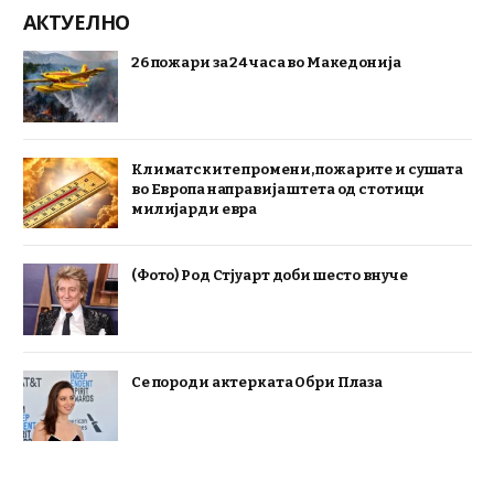
АКТУЕЛНО
26 пожари за 24 часа во Македонија
Климатските промени, пожарите и сушата
во Европа направија штета од стотици
милијарди евра
(Фото) Род Стјуарт доби шесто внуче
Се породи актерката Обри Плаза