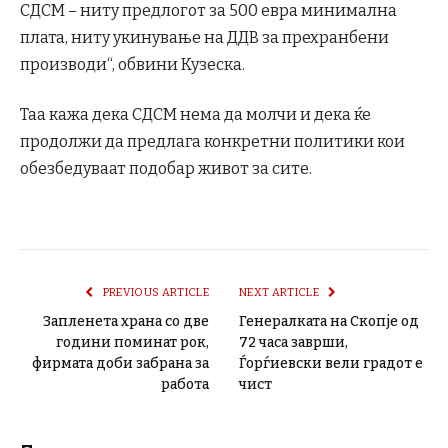
СДСМ – ниту предлогот за 500 евра минимална
плата, ниту укинување на ДДВ за прехранбени
производи“, обвини Кузеска.
Таа кажа дека СДСМ нема да молчи и дека ќе
продолжи да предлага конкретни политики кои
обезбедуваат подобар живот за сите.
PREVIOUS ARTICLE
NEXT ARTICLE
Запленета храна со две
Генералката на Скопје од
години поминат рок,
72 часа заврши,
фирмата доби забрана за
Ѓорѓиевски вели градот е
работа
чист