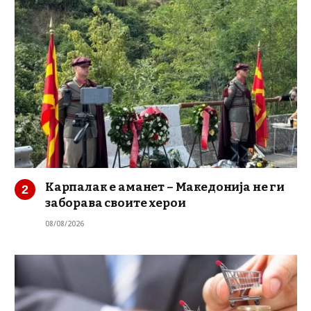
Карпалак е аманет – Македонија не ги
заборава своите херои
08/08/2026