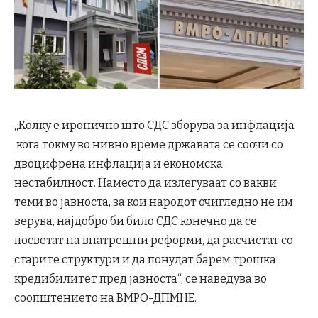
„Колку е иронично што СДС зборува за инфлација
кога токму во нивно време државата се соочи со
двоцифрена инфлација и економска
нестабилност. Наместо да излегуваат со вакви
теми во јавноста, за кои народот очигледно не им
верува, најдобро би било СДС конечно да се
посветат на внатрешни реформи, да расчистат со
старите структури и да понудат барем трошка
кредибилитет пред јавноста“, се наведува во
соопштението на ВМРО-ДПМНЕ.