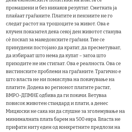
промашени и без никаков резултат. Сметката ја
плаќаат граѓаните. Платите и пензиите не го
следат растот на трошоците за живот. Ова е
клучен показател дека секој ден животот станува
сè поскап за македонските граѓани. Тие се
принудени постојано да кратат, да пресметуваат,
да избираат што нема да купат – затоа што
приходите не им стигаат. Ова е реалноста. Ова се
вистинските проблеми на граѓаните. Трагично е
што власта не ни помислува на покачување на
платите. Додека во регионот платите растат,
ВМРО-ДПМНЕ одбива да ги покачи. Ветуваа
повисок животен стандард и плати, а денес
Мицкоски не сака ни да слушне за зголемување на
минималната плата барем на 500 евра. Власта не
прифати ниту еден од конкретните предлози на