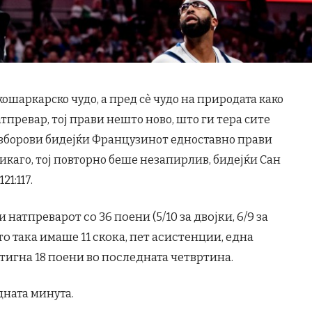
кошаркарско чудо, а пред сè чудо на природата како
превар, тој прави нешто ново, што ги тера сите
 зборови бидејќи Французинот едноставно прави
Чикаго, тој повторно беше незапирлив, бидејќи Сан
1:117.
натпреварот со 36 поени (5/10 за двојки, 6/9 за
сто така имаше 11 скока, пет асистенции, една
стигна 18 поени во последната четвртина.
дната минута.