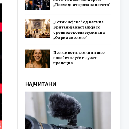
„Последната роза на летото“
„Готик Војсис“ од Велика
Британија настапија со
средновековна музика на
„Охридско лето“
Пет животни лекции што
повеќето луѓе ги учат
предоцна
НАЈЧИТАНИ