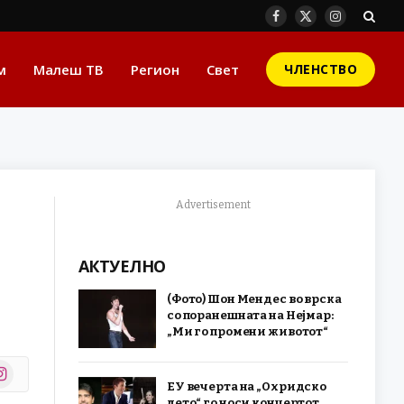
Facebook
X
Instagram
(Twitter)
м
Малеш ТВ
Регион
Свет
ЧЛЕНСТВО
Advertisement
АКТУЕЛНО
(Фото) Шон Мендес во врска
со поранешната на Нејмар:
„Ми го промени животот“
stagram
ЕУ вечерта на „Охридско
r)
лето“ го носи концертот