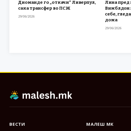
Диоманде го „откачи“ Ливерпул,
Лина пред 
сака трансфер во ПСЖ
Вимблдон: 
себе, гледа
29/06/2026
дома
29/06/2026
ВЕСТИ
МАЛЕШ МК