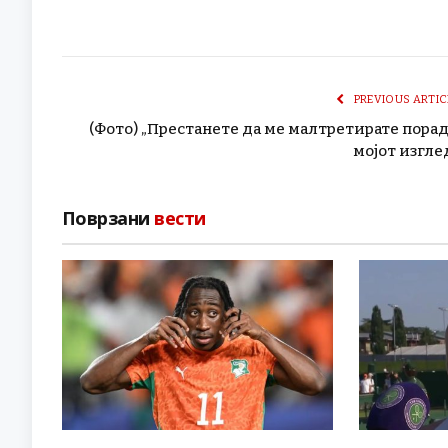
PREVIOUS ARTIC
(Фото) „Престанете да ме малтретирате пора
мојот изгле
Поврзани
вести