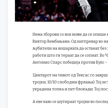
Нема зборови со кои може да се опише 
Виктор Вембањама. Од натпревар во нат
љубители на кошарката да останат без
работи што ги тераат да се сопнат. Во 
Антонио Спарс победија против Булс – 12
Центарот на тимот од Тексас го заврши 
тројки, 10/10 слободни фрлања). Тој и
украдена топка и пет блокади. Тој по
А еве како се шутираат тројки во после