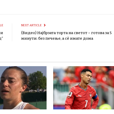
LE
NEXT ARTICLE
ди
(Видео) Најбрзата торта на светот – готова за 5
д“
минути: без печење, а сè имате дома