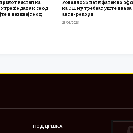
првиот настап на
Роналдо 23 пати фатен во офс
Утре ќе дадам се од
на СП, му требаат уште два за
јте и навивајте од
анти-рекорд
28/06/2026
ПОДДРШКА