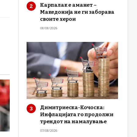
Карпалак е аманет –
Македонија не ги заборава
своите херои
08/08/2026
Димитриеска-Кочоска:
Инфлацијата го продолжи
трендот на намалување
07/08/2026