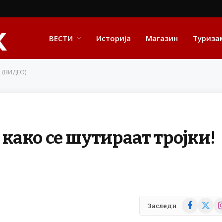
ВЕСТИ
Историја
Магазин
Туриза
! (ВИДЕО)
 како се шутираат тројки!
Facebook
X
In
Заследи
(Twitte