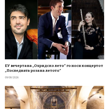
ЕУ вечерта на „Охридско лето“ го носи концертот
„Последната роза на летото“
09/08/2026