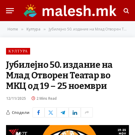
Home
Култура
Јубилејно 50. издание на Млад Отворен Театар во МКЦ од 19 – 25 ноември
»
»
КУЛТУРА
Јубилејно 50. издание на
Млад Отворен Театар во
МКЦ од 19 – 25 ноември
12/11/2025
2 Mins Read
Сподели