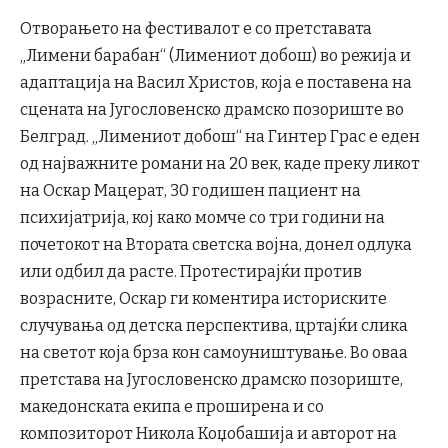
Отворањето на фестивалот е со претставата
„Лимени барабан“ (Лимениот добош) во режија и
адаптација на Васил Христов, која е поставена на
сцената на Југословенско драмско позориште во
Белград. „Лимениот добош“ на Гинтер Грас е еден
од најважните романи на 20 век, каде преку ликот
на Оскар Мацерат, 30 годишен пациент на
психијатрија, кој како момче со три години на
почетокот на Втората светска војна, донел одлука
или одбил да расте. Протестирајќи против
возрасните, Оскар ги коментира историските
случувања од детска перспектива, цртајќи слика
на светот која брза кон самоуништување. Во оваа
претстава на Југословенско драмско позориште,
македонската екипа е проширена и со
композиторот Никола Коџобашија и авторот на