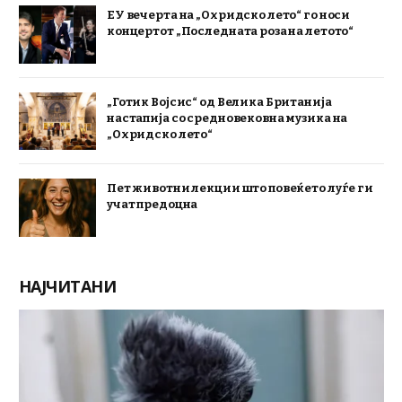
ЕУ вечерта на „Охридско лето“ го носи
концертот „Последната роза на летото“
„Готик Војсис“ од Велика Британија
настапија со средновековна музика на
„Охридско лето“
Пет животни лекции што повеќето луѓе ги
учат предоцна
НАЈЧИТАНИ