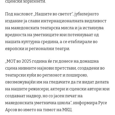
сценски хоризонти.
Под насловот „Нашите во светот“, јубилејното
издание ја слави интернационалната видливост
на македонската театарска мисла и ја истакнува
вредноста на уметниците кои потекнуваат од
нашата културна средина, а се етаблирале во
европски и регионални театри.
„МОТ во 2025 година ќе ги донесе на домашна
сцена нивните најнови претстави, создадени во
театарски куќи во регионот и пошироко,
овозможувајќи им на гледачите да ги видат делата
на нашите режисери, актери и сценски автори кои
создаваат надвор, но со јасен печат на
македонската уметничка школа“, информира Русе
Арсов во името на тимот на МКЦ.