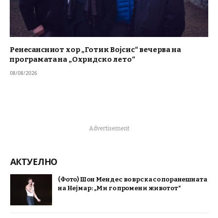
Ренесансниот хор „Готик Војсис“ вечерва на
програмата на „Охридско лето“
08/08/2026
Advertisement
АКТУЕЛНО
(Фото) Шон Мендес во врска со поранешната
на Нејмар: „Ми го промени животот“