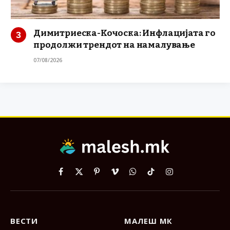
Димитриеска-Кочоска: Инфлацијата го
продолжи трендот на намалување
07/08/2026
Facebook
X
Pinterest
Vimeo
WhatsApp
TikTok
Instagram
(Twitter)
ВЕСТИ
МАЛЕШ МК