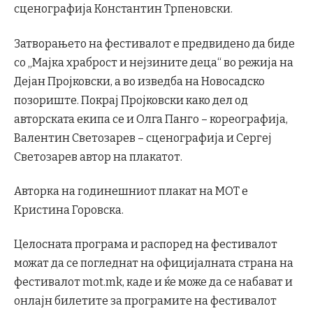
сценографија Константин Трпеновски.
Затворањето на фестивалот е предвидено да биде
со „Мајка храброст и нејзините деца“ во режија на
Дејан Пројковски, а во изведба на Новосадско
позориште. Покрај Пројковски како дел од
авторската екипа се и Олга Панго – кореографија,
Валентин Светозарев – сценографија и Сергеј
Светозарев автор на плакатот.
Авторка на годинешниот плакат на МОТ е
Кристина Горовска.
Целосната програма и распоред на фестивалот
можат да се погледнат на официјалната страна на
фестивалот mot.mk, каде и ќе може да се набават и
онлајн билетите за програмите на фестивалот