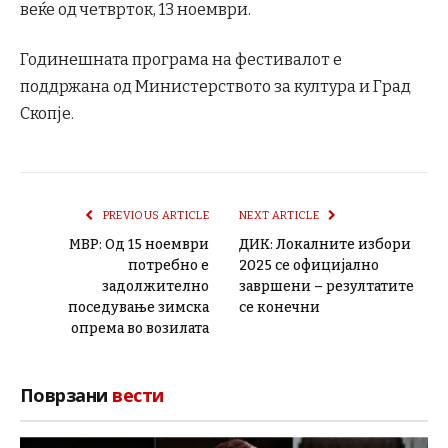
веќе од четврток, 13 ноември.
Годинешната програма на фестивалот е
поддржана од Министерството за култура и Град
Скопје.
PREVIOUS ARTICLE
NEXT ARTICLE
МВР: Од 15 ноември
ДИК: Локалните избори
потребно е
2025 се официјално
задолжително
завршени – резултатите
поседување зимска
се конечни
опрема во возилата
Поврзани
вести