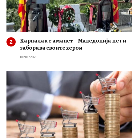
Карпалак е аманет – Македонија не ги
заборава своите херои
08/08/2026