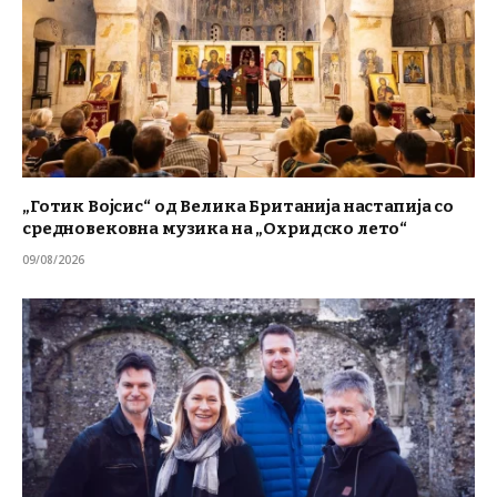
„Готик Војсис“ од Велика Британија настапија со
средновековна музика на „Охридско лето“
09/08/2026