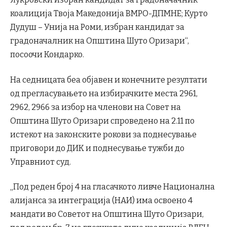
коалиција Твоја Македонија ВМРО-ДПМНЕ; Курто
Дудуш – Унија на Роми, избран кандидат за
градоначалник на Општина Шуто Оризари“,
посоочи Кондарко.
На седницата беа објавен и конечните резултати
од прегласувањето на избирачките места 2961,
2962, 2966 за избор на членови на Совет на
Општина Шуто Оризари спроведено на 2.11 по
истекот на законските рокови за поднесување
приговори до ДИК и поднесување тужби до
Управниот суд.
„Под реден број 4 на гласачкото ливче Национална
алијанса за интеграција (НАИ) има освоено 4
мандати во Советот на Општина Шуто Оризари,