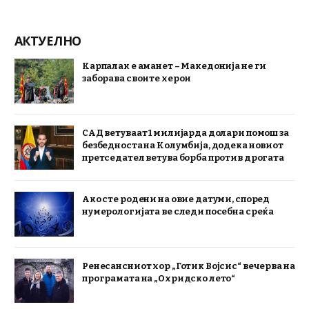
АКТУЕЛНО
Карпалак е аманет – Македонија не ги
заборава своите херои
САД ветуваат 1 милијарда долари помош за
безбедноста на Колумбија, додека новиот
претседател ветува борба против дрогата
Ако сте родени на овие датуми, според
нумерологијата ве следи посебна среќа
Ренесансниот хор „Готик Војсис“ вечерва на
програмата на „Охридско лето“