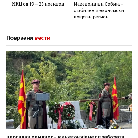
МКЦ од 19 – 25 ноември
Македонија и Србија –
стабилен и економски
поврзан регион
Поврзани
вести
Карпалак е аманет – Македонија не ги заборава