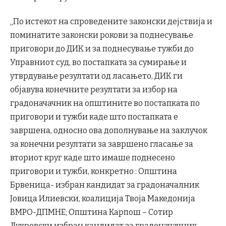
„По истекот на спроведените законски дејствија и
поминатите законски рокови за поднесување
приговори до ДИК и за поднесување тужби до
Управниот суд, во постапката за сумирање и
утврдување резултати од ласањето, ДИК ги
објавува конечните резултати за избор на
градоначачник на општините во постапката по
приговори и тужби каде што постапката е
завршена, односно ова дополнување на заклучок
за конечни резултати за завршено гласање за
вториот круг каде што имаше поднесено
приговори и тужби, конкретно : Општина
Брвеница- избран кандидат за градоначалник
Јовица Илиевски, коалиција Твоја Македонија
ВМРО-ДПМНЕ; Општина Карпош – Сотир
Лукровски избран кандидат за градоначачник