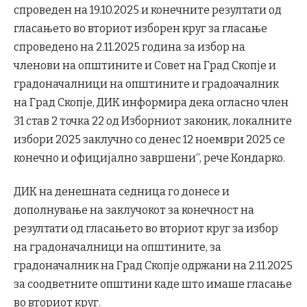
спроведен на 19.10.2025 и конечните резултати од
гласањето во вториот изборен круг за гласање
спроведено на 2.11.2025 година за избор на
членови на општините и Совет на Град Скопје и
градоначалници на општините и градоачалник
на Град Скопје, ДИК информира дека огласно член
31 став 2 точка 22 од Изборниот законик, локалните
избори 2025 заклучно со денес 12 ноември 2025 се
конечно и официјално завршени“, рече Кондарко.
ДИК на денешната седница го донесе и
дополнување на заклучокот за конечност на
резултати од гласањето во вториот круг за избор
на градоначалници на општините, за
градоначалник на Град Скопје одржани на 2.11.2025
за соодветните општини каде што имаше гласање
во вториот круг.