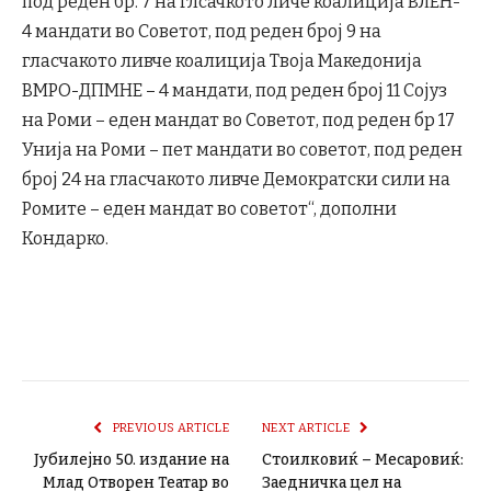
под реден бр. 7 на глсачкото личе коалиција ВЛЕН-
4 мандати во Советот, под реден број 9 на
гласчакото ливче коалиција Твоја Македонија
ВМРО-ДПМНЕ – 4 мандати, под реден број 11 Сојуз
на Роми – еден мандат во Советот, под реден бр 17
Унија на Роми – пет мандати во советот, под реден
број 24 на гласчакото ливче Демократски сили на
Ромите – еден мандат во советот“, дополни
Кондарко.
PREVIOUS ARTICLE
NEXT ARTICLE
Јубилејно 50. издание на
Стоилковиќ – Месаровиќ:
Млад Отворен Театар во
Заедничка цел на