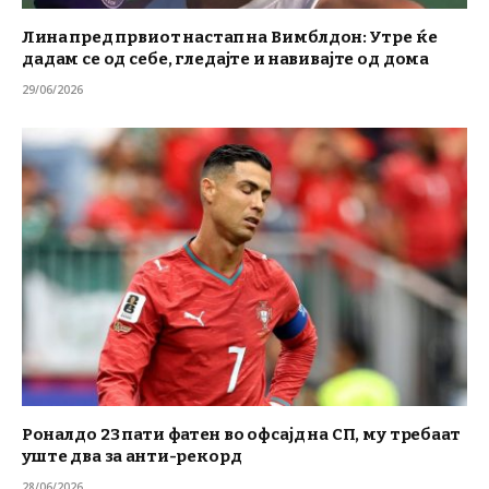
Лина пред првиот настап на Вимблдон: Утре ќе
дадам се од себе, гледајте и навивајте од дома
29/06/2026
Роналдо 23 пати фатен во офсајд на СП, му требаат
уште два за анти-рекорд
28/06/2026