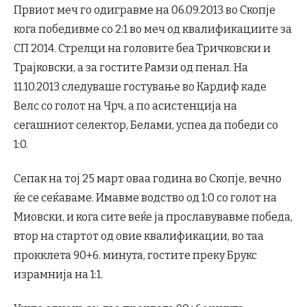
Првиот меч го одигравме на 06.09.2013 во Скопје
кога победивме со 2:1 во меч од квалификациите за
СП 2014. Стрелци на головите беа Тричковски и
Трајковски, а за гостите Рамзи од пенал. На
11.10.2013 следуваше гостување во Кардиф каде
Велс со голот на Чрч, а по асистенција на
сегашниот селектор, Белами, успеа да победи со
1:0.
Сепак на тој 25 март оваа година во Скопје, вечно
ќе се сеќаваме. Имавме водство од 1:0 со голот на
Миовски, и кога сите веќе ја прославувавме победа,
втор на стартот од овие квалификации, во таа
прокклета 90+6. минута, гостите преку Брукс
израмнија на 1:1.