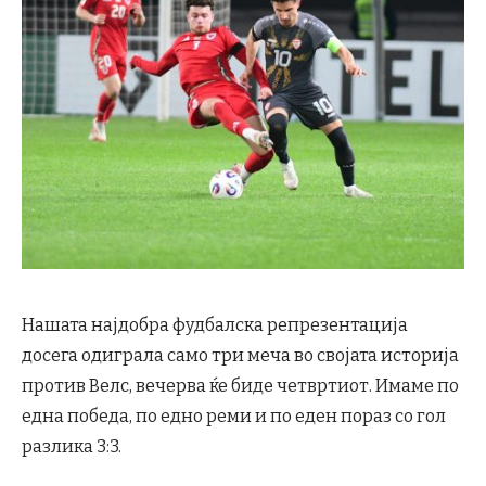
Нашата најдобра фудбалска репрезентација
досега одиграла само три меча во својата историја
против Велс, вечерва ќе биде четвртиот. Имаме по
една победа, по едно реми и по еден пораз со гол
разлика 3:3.