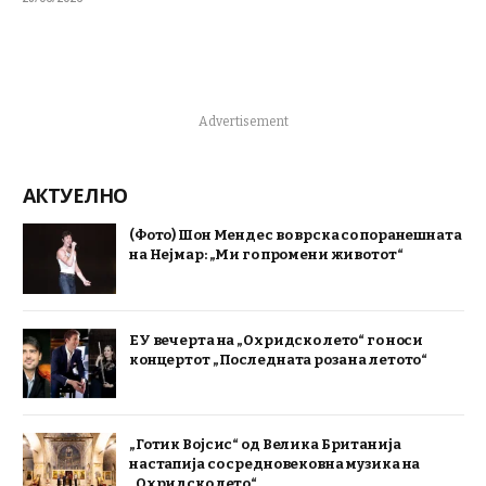
Advertisement
АКТУЕЛНО
(Фото) Шон Мендес во врска со поранешната
на Нејмар: „Ми го промени животот“
ЕУ вечерта на „Охридско лето“ го носи
концертот „Последната роза на летото“
„Готик Војсис“ од Велика Британија
настапија со средновековна музика на
„Охридско лето“