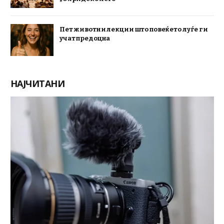
Пет животни лекции што повеќето луѓе ги
учат предоцна
НАЈЧИТАНИ