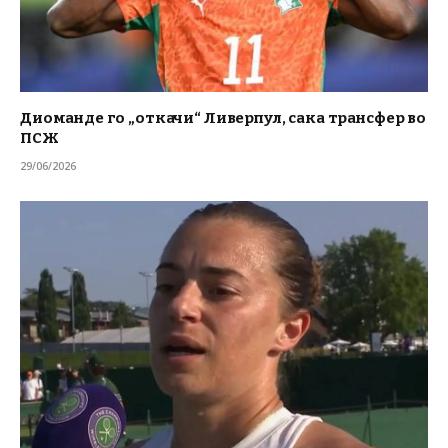
Диоманде го „откачи“ Ливерпул, сака трансфер во
ПСЖ
29/06/2026