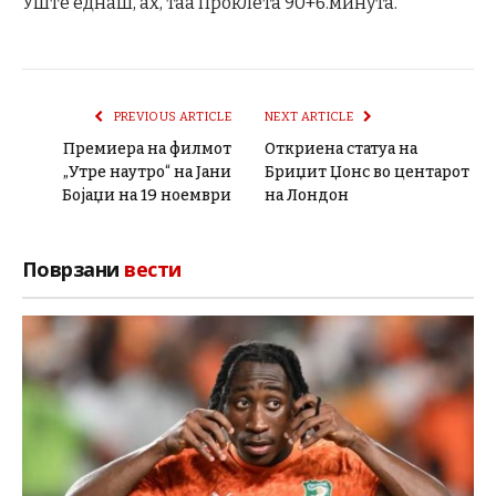
Уште еднаш, ах, таа проклета 90+6.минута.
PREVIOUS ARTICLE
NEXT ARTICLE
Премиера на филмот
Откриена статуа на
„Утре наутро“ на Јани
Бриџит Џонс во центарот
Бојаџи на 19 ноември
на Лондон
Поврзани
вести