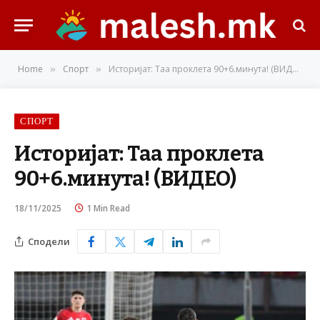
Home
Спорт
Историјат: Таа проклета 90+6.минута! (ВИДЕО)
»
»
СПОРТ
Историјат: Таа проклета
90+6.минута! (ВИДЕО)
18/11/2025
1 Min Read
Сподели