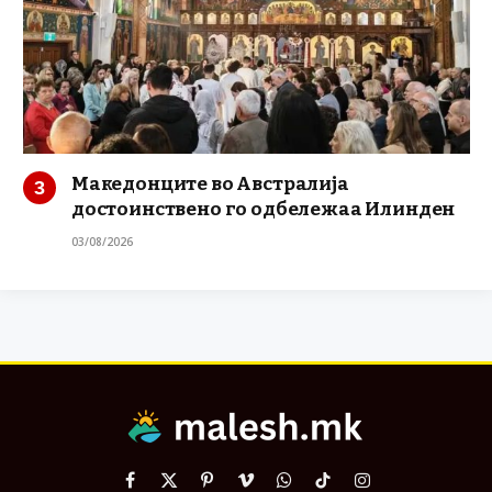
Македонците во Австралија
достоинствено го одбележаа Илинден
03/08/2026
Facebook
X
Pinterest
Vimeo
WhatsApp
TikTok
Instagram