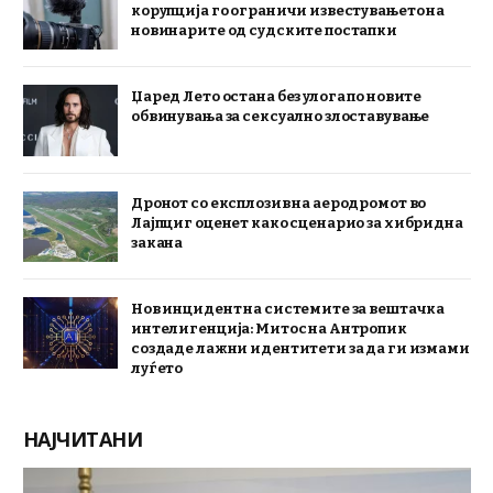
корупција го ограничи известувањето на
новинарите од судските постапки
Џаред Лето остана без улога по новите
обвинувања за сексуално злоставување
Дронот со експлозив на аеродромот во
Лајпциг оценет како сценарио за хибридна
закана
Нов инцидент на системите за вештачка
интелигенција: Митос на Антропик
создаде лажни идентитети за да ги измами
луѓето
НАЈЧИТАНИ