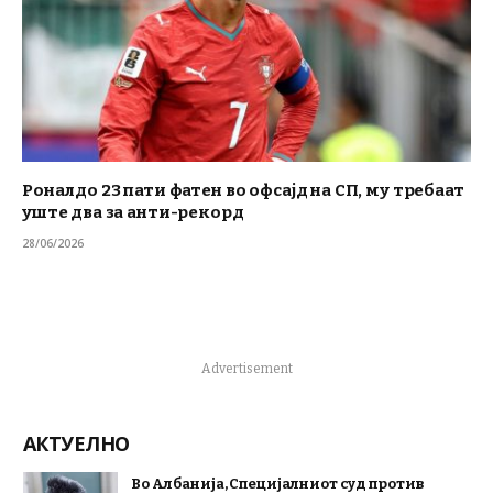
Роналдо 23 пати фатен во офсајд на СП, му требаат
уште два за анти-рекорд
28/06/2026
Advertisement
АКТУЕЛНО
Во Албанија, Специјалниот суд против