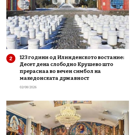
123 години од Илинденското востание:
Десет дена слободно Крушево што
прераснаа во вечен симбол на
македонската државност
02/08/2026