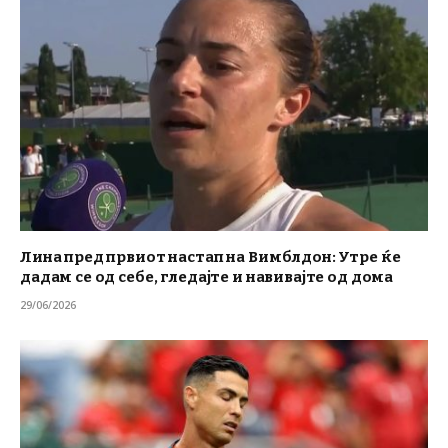
Лина пред првиот настап на Вимблдон: Утре ќе
дадам се од себе, гледајте и навивајте од дома
29/06/2026