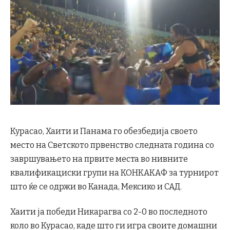
Курасао, Хаити и Панама го обезбедија своето
место на Светското првенство следната година со
завршувањето на првите места во нивните
квалификациски групи на КОНКАКАФ за турнирот
што ќе се одржи во Канада, Мексико и САД.
Хаити ја победи Никарагва со 2-0 во последното
коло во Курасао, каде што ги игра своите домашни