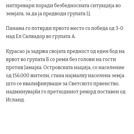
натпревари поради безбедносната ситуација во
земјата, за да ја предводи групата Ц.
Панама го потврди првото место со победа од 3-0
над Ел Салвадор во групата А.
Курасао ја задржа својата предност од еден бод на
врвот во групата Б со реми без голови на гости
против Јамајка. Островската нација, со население
од 156.000 жители, стана најмалку населена земја
што се квалификуваше за Светското првенство,
надминувајќи го претходниот рекорд поставен од
Исланд.