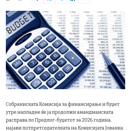
Собраниската Комисија за финансирање и буџет
утре напладне ќе ја продолжи амандманската
расправа по Предлог-буџетот за 2026 година,
најави потпретседателката на Комисијата Јованка