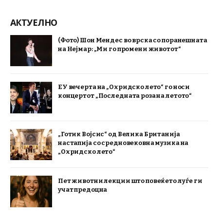
АКТУЕЛНО
(Фото) Шон Мендес во врска со поранешната
на Нејмар: „Ми го промени животот“
ЕУ вечерта на „Охридско лето“ го носи
концертот „Последната роза на летото“
„Готик Војсис“ од Велика Британија
настапија со средновековна музика на
„Охридско лето“
Пет животни лекции што повеќето луѓе ги
учат предоцна