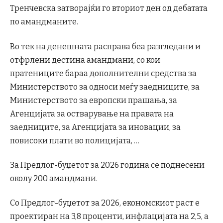
Тренчевска затворајќи го вториот ден од дебатата
по амандманите.
Во тек на денешната расправа беа разгледани и
отфрлени дестина амандмани, со кои
пратениците бараа дополнителни средства за
Министерството за односи меѓу заедниците, за
Министерството за европски прашања, за
Агенцијата за остварување на правата на
заедниците, за Агенцијата за иновации, за
повисоки плати во полицијата, …
За Предлог-буџетот за 2026 година се поднесени
околу 200 амандмани.
Со Предлог-буџетот за 2026, економскиот раст е
проектиран на 3,8 проценти, инфлацијата на 2,5, а