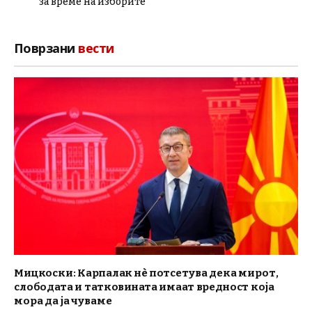
за време на изборите
Поврзани
вести
Мицкоски: Карпалак нè потсетува дека мирот,
слободата и татковината имаат вредност која
мора да ја чуваме