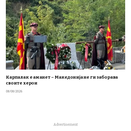
Карпалак е аманет – Македонија не ги заборава
своите херои
08/08/2026
Advertisement