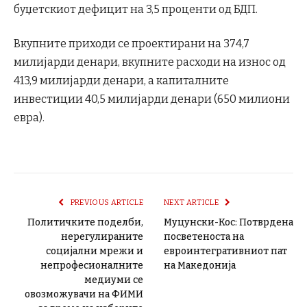
буџетскиот дефицит на 3,5 проценти од БДП.
Вкупните приходи се проектирани на 374,7
милијарди денари, вкупните расходи на износ од
413,9 милијарди денари, а капиталните
инвестиции 40,5 милијарди денари (650 милиони
евра).
PREVIOUS ARTICLE
NEXT ARTICLE
Политичките поделби,
Муцунски-Кос: Потврдена
нерегулираните
посветеноста на
социјални мрежи и
евроинтегративниот пат
непрофесионалните
на Македонија
медиуми се
овозможувачи на ФИМИ