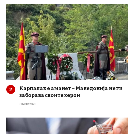
Карпалак е аманет – Македонија не ги
заборава своите херои
08/08/2026