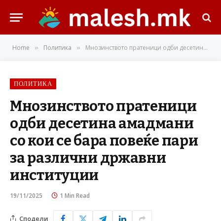
Home
Политика
Мнозинството пратеници одби десетина амадмани со кои се бара повеќе пари за различни државни институции
»
»
ПОЛИТИКА
Мнозинството пратеници
одби десетина амадмани
со кои се бара повеќе пари
за различни државни
институции
19/11/2025
1 Min Read
Сподели