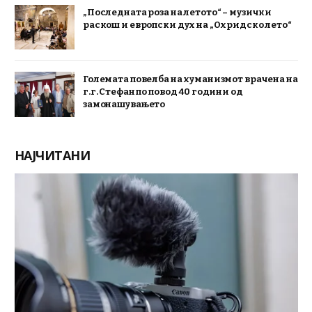
„Последната роза на летото“ – музички
раскош и европски дух на „Охридско лето“
Големата повелба на хуманизмот врачена на
г.г. Стефан по повод 40 години од
замонашувањето
НАЈЧИТАНИ