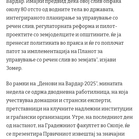
Вардар. Имајќи предвид дека овој слив опфаќа
околу 80 отсто од водните тела во државата,
интегрираното планирање за управување со
речен слив, регулаторната реформа и пилот-
проектите со земјоделците и општините, ќе ја
пренесат политиката во пракса и ќе го поплочат
патот за имплементација на Планот за
управување со речен слив во земјата“, изјави
Зомер.
Во рамки на „Денови на Вардар 2025“, минатата
недела се одржа дводневна работилница, на која
учествуваа домашни и странски експерти,
претставници на клучните надлежни институции
и граѓански организации. Утре, на последниот ден
од настанот, на Градежниот факултет во Скопје, ќе
се презентира Првичниот извештај за значајни