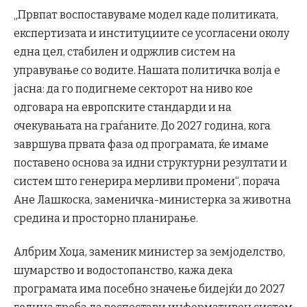
„Првпат воспоставуваме модел каде политиката,
експертизата и институциите се усогласени околу
една цел, стабилен и одржлив систем на
управување со водите. Нашата политичка волја е
јасна: да го подигнеме секторот на ниво кое
одговара на европските стандарди и на
очекувањата на граѓаните. До 2027 година, кога
завршува првата фаза од програмата, ќе имаме
поставено основа за идни структурни резултати и
систем што генерира мерливи промени“, порача
Ане Лашкоска, заменичка-министерка за животна
средина и просторно планирање.
Албрим Хоџа, заменик министер за земјоделство,
шумарство и водостопанство, кажа дека
програмата има посебно значење бидејќи до 2027