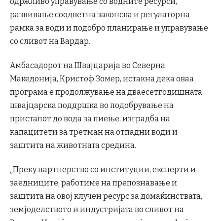
одржливо управување со водните ресурси,
развивање соодветна законска и регулаторна
рамка за води и подобро планирање и управување
со сливот на Вардар.
Амбасадорот на Швајцарија во Северна
Македонија, Кристоф Зомер, истакна дека оваа
програма е продолжување на дваесетгодишната
швајцарска поддршка во подобрување на
пристапот до вода за пиење, изградба на
капацитети за третман на отпадни води и
заштита на животната средина.
„Преку партнерство со институции, експерти и
заедниците, работиме на препознавање и
заштита на овој клучен ресурс за домаќинствата,
земјоделството и индустријата во сливот на