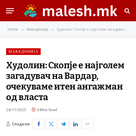
Home
Македонија
Худолин: Скопје е најголем загадувач на Вардар, очекуваме итен ангажман од власта
»
»
МАКЕДОНИЈА
Худолин: Скопје е најголем
загадувач на Вардар,
очекуваме итен ангажман
од власта
24/11/2025
4 Mins Read
Сподели