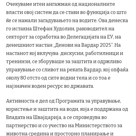
Очекуваме итен ангажман од националните
власти овој систем да се стави во функција со што
ќе се намали загадувањето на водите. Ова денеска
го истакна Штефан Худолин, раководител на
секторот за соработка во Делегацијата на ЕУ, на
денешниот настан „Денови на Вардар 2025“. На
настанот кој вклучува дискусии, работилници и
тренинзи, се зборуваше за заштита и одржливо
управување со сливот на реката Вардар, кој опфаќа
околу 80 отсто од сите водни тела и со тоа е
најзначен воден ресурс во државата.
Активноста е дел од Програмата за управување,
користење и заштита на води, која е поддржана од
Владата на Швајцарија, а се спроведува во
партнерство и со учество на Министерството за
животна средина и просторно планирање и