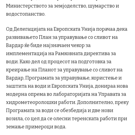
Министерството за земјоделство, шумарство и
водостопанство.
Од Делегацијата на Европската Унија порачаа дека
развивањето План за управување со сливот на
Вардар ќе биде најзначаен чекор за
имплементација на Рамковната директива за
води. Како дел од процесот на подготовка за
креирање на Планот за управување со сливот на
Вардар, Програмата за управување, користење и
заштита на води и Европската Унија, донираа нова
модерна опрема во лабораторијата на Управата за
хидрометеоролошки работи. Дополнително, преку
Програмата за води се обезбедија и две нови
возила, со цел да се олесни теренската работи при
земање примероци вода.