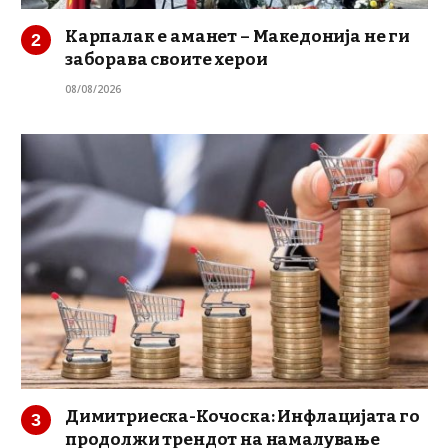
Карпалак е аманет – Македонија не ги
заборава своите херои
08/08/2026
Димитриеска-Кочоска: Инфлацијата го
продолжи трендот на намалување