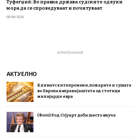
Туфегџиќ: Во правна држава судските одлуки
мора да се спроведуваат и почитуваат
08/08/2026
Advertisement
АКТУЕЛНО
Климатските промени, пожарите и сушата
во Европа направија штета од стотици
милијарди евра
(Фото) Род Стјуарт доби шесто внуче