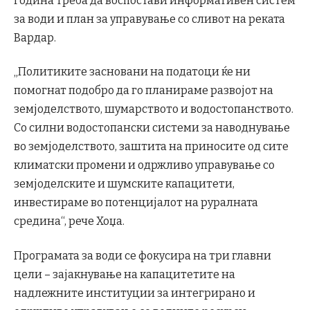
година треба да воспостави информативен систем
за води и план за управување со сливот на реката
Вардар.
„Политиките засновани на податоци ќе ни
помогнат подобро да го планираме развојот на
земјоделството, шумарството и водостопанството.
Со силни водостопански системи за наводнување
во земјоделството, заштита на приносите од сите
климатски промени и одржливо управување со
земјоделските и шумските капацитети,
инвестираме во потенцијалот на руралната
средина“, рече Хоџа.
Програмата за води се фокусира на три главни
цели – зајакнување на капацитетите на
надлежните институции за интегрирано и