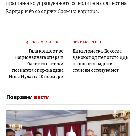
прашања во управувањето со водите на сливот на
Вардар и ќе се одржи Саем на кариера.
PREVIOUS ARTICLE
NEXT ARTICLE
Гала концерт во
Димитриеска-Кочоска:
Националната опера и
Данокот од пет отсто ДДВ
балет со светски
на новоизградени
познатата оперска дива
станови останува ист
Инва Мула на 28 ноември
Поврзани
вести