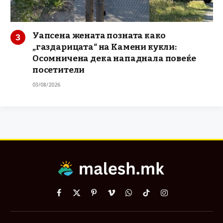
Уапсена жената позната како
„газдарицата“ на Камени кукли:
Осомничена дека нападнала повеќе
посетители
03/08/2026
Facebook
X
Pinterest
Vimeo
WhatsApp
TikTok
Instagram
(Twitter)