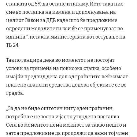
стапката од 5% да остане и натаму. Исто така ние
сме во постапка на измена и дополнувања на
целиот Закон за ДДВ каде што ќе предложиме
одредени модалитети кои ќе се применуваат во
иднина “, истакна министерката во гостување на
ТВ 24.
Таа потенцира дека во моментот не постојат
услови за примена на повисока стапка, особено
имајќи предвид дека дел од граѓаните веќе имаат
платено авансни средства додека објектите се во
градба.
„За да не биде оштетен ниту еден граѓанин,
потребна е целосна и јасно утврдена постапка.
Сега во моментот нема можност за такво нешто и
затоа предложивме да продолжи да важи тој член