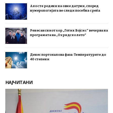
Ако сте родени на овие датуми, според
нумерологијата ве следи посебна среќа
Ренесансниот хор „Готик Војсис“ вечерва на
програмата на „Охридско лето“
Денес портокалова фаза: Температурите до
40 степени
НАЈЧИТАНИ