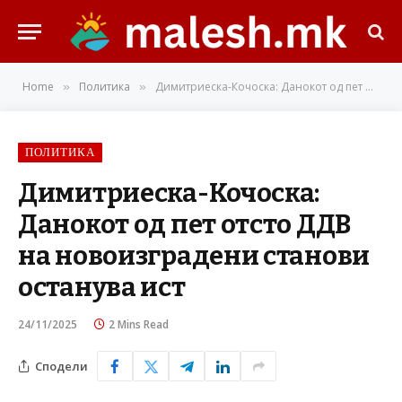
Home
Политика
Димитриеска-Кочоска: Данокот од пет отсто ДДВ на новоизградени станови останува ист
»
»
ПОЛИТИКА
Димитриеска-Кочоска:
Данокот од пет отсто ДДВ
на новоизградени станови
останува ист
24/11/2025
2 Mins Read
Сподели