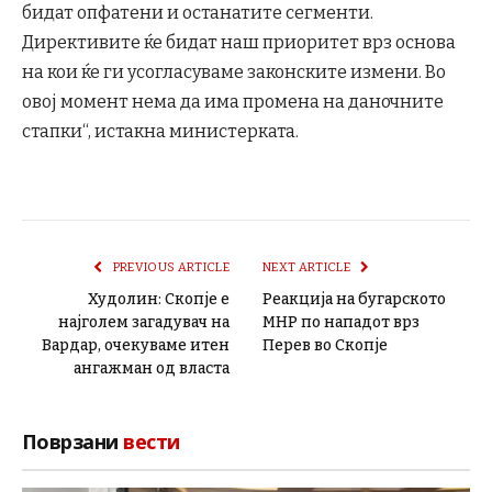
бидат опфатени и останатите сегменти.
Директивите ќе бидат наш приоритет врз основа
на кои ќе ги усогласуваме законските измени. Во
овој момент нема да има промена на даночните
стапки“, истакна министерката.
PREVIOUS ARTICLE
NEXT ARTICLE
Худолин: Скопје е
Реакција на бугарското
најголем загадувач на
МНР по нападот врз
Вардар, очекуваме итен
Перев во Скопје
ангажман од власта
Поврзани
вести