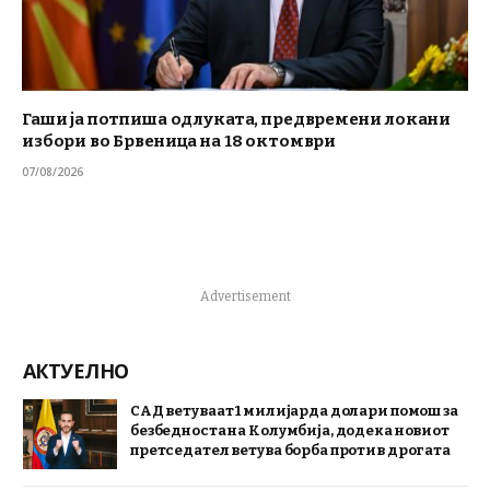
Гаши ја потпиша одлуката, предвремени локани
избори во Брвеница на 18 октомври
07/08/2026
Advertisement
АКТУЕЛНО
САД ветуваат 1 милијарда долари помош за
безбедноста на Колумбија, додека новиот
претседател ветува борба против дрогата