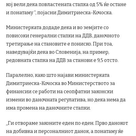
кој вели дека повластената стапка од 5% ќе остане
и понатаму “, појасни Димитриеска-Кочоска.
Министерката додаде дека и во земјите со
повисоки генерални стапки на ДДВ, даночното
третирање на становите е пониско. При тоа,
наведувајќи дека во Словенија, на пример,
редовната стапка на ДДВ за станови е 9,5 отсто.
Паралелно, како што најави министерката
Димитриеска-Кочоска во Министерството за
финансии се работи на сеопфатни законски
измени во даночната регулатива, но дека нема да
има промена на даночните стапки.
„Ги отвораме законите еден по еден. Прво данокот
на добивка и персоналниот данок, а понатаму ќе