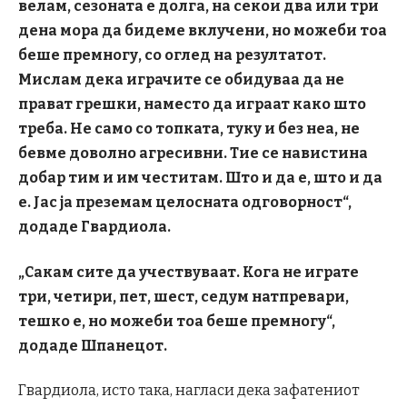
велам, сезоната е долга, на секои два или три
дена мора да бидеме вклучени, но можеби тоа
беше премногу, со оглед на резултатот.
Мислам дека играчите се обидуваа да не
прават грешки, наместо да играат како што
треба. Не само со топката, туку и без неа, не
бевме доволно агресивни. Тие се навистина
добар тим и им честитам. Што и да е, што и да
е. Јас ја преземам целосната одговорност“,
додаде Гвардиола.
„Сакам сите да учествуваат. Кога не играте
три, четири, пет, шест, седум натпревари,
тешко е, но можеби тоа беше премногу“,
додаде Шпанецот.
Гвардиола, исто така, нагласи дека зафатениот