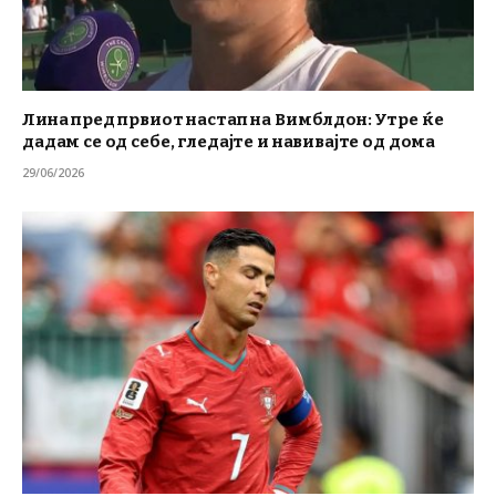
Лина пред првиот настап на Вимблдон: Утре ќе
дадам се од себе, гледајте и навивајте од дома
29/06/2026