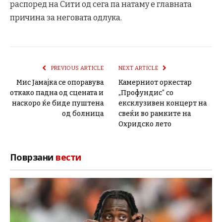
распоред на Сити од сега па натаму е главната
причина за неговата одлука.
PREVIOUS ARTICLE
NEXT ARTICLE
Мис Јамајка се опоравува
Камерниот оркестар
откако падна од сцената и
„Профундис“ со
наскоро ќе биде пуштена
ексклузивен концерт на
од болница
свеќи во рамките на
Охридско лето
Поврзани
вести