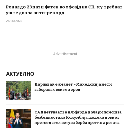
Роналдо 23 пати фатен во офсајд на СП, му требаат
уште два за анти-рекорд
28/06/2026
Advertisement
АКТУЕЛНО
Карпалак е аманет – Македонија не ги
заборава своите херои
САД ветуваат 1 милијарда долари помош за
безбедноста на Колумбија, додека новиот
претседател ветува борба против дрогата