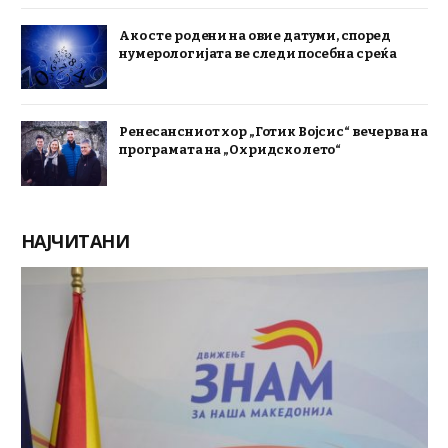
Ако сте родени на овие датуми, според
нумерологијата ве следи посебна среќа
Ренесансниот хор „Готик Војсис“ вечерва на
програмата на „Охридско лето“
НАЈЧИТАНИ