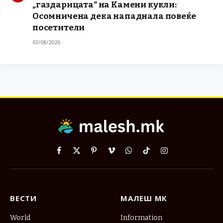
„газдарицата“ на Камени кукли:
Осомничена дека нападнала повеќе
посетители
03/08/2026
Facebook
X
Pinterest
Vimeo
WhatsApp
TikTok
Instagram
(Twitter)
ВЕСТИ
МАЛЕШ МК
World
Information