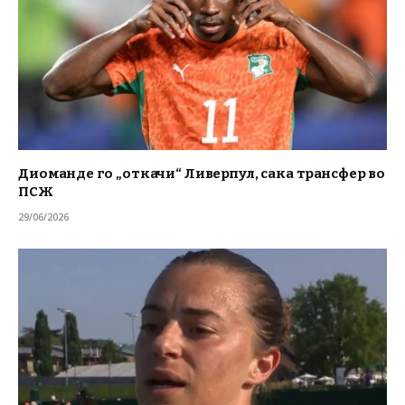
Диоманде го „откачи“ Ливерпул, сака трансфер во
ПСЖ
29/06/2026