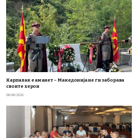
Карпалак е аманет – Македонија не ги заборава
своите херои
08/08/2026