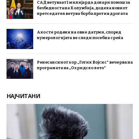
САД ветуваат 1 милијарда долари помош за
безбедноста на Колумбија, додека новиот
претседател ветува борба против дрогата
Ако сте родени на овие датуми, според
нумерологијата ве следи посебна среќа
Ренесансниот хор „Готик Војсис“ вечерва на
програмата на „Охридско лето“
НАЈЧИТАНИ