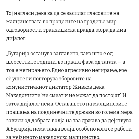
Тој нагласи дека за да се засилат гласовите на
малцинствата во процесите на градење мир,
одговорност и транзициска правда, мора да има
дијалог.
„Бугарија останува заглавена, како што е од
шеесеттите години, во првата фаза од тагата — а
тоа е негирањето. Едно агресивно негирање, кое
сè уште ги повторува зборовите на
комунистичкиот диктатор Живков дека
Македонците ‘не смеат и не можат да постојат’. И
затоа дијалог нема. Оставањето на малцинските
прашања на поединечните држави во голема мера
зависи од добрата волја на таа држава да дејствува.
А Бугарија нема таква волја, особено кога се работи
за нејзиното македонско малцинство.