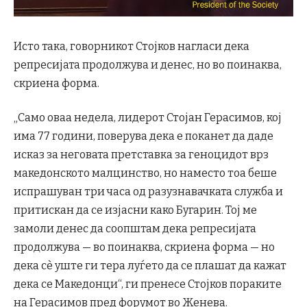
Исто така, говорникот Стојков нагласи дека
репресијата продолжува и денес, но во поинаква,
скриена форма.
„Само оваа недела, лидерот Стојан Герасимов, кој
има 77 години, поверува дека е поканет да даде
исказ за неговата претставка за геноцидот врз
македонското малцинство, но наместо тоа беше
испрашуван три часа од разузнавачката служба и
притискан да се изјасни како Бугарин. Тој ме
замоли денес да соопштам дека репресијата
продолжува — во поинаква, скриена форма — но
дека сè уште ги тера луѓето да се плашат да кажат
дека се Македонци“, ги пренесе Стојков пораките
на Герасимов пред форумот во Женева.