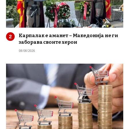
Карпалак е аманет – Македонија не ги
заборава своите херои
08/08/2026