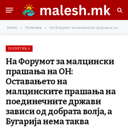
Home
Политика
На Форумот за малцински прашања на ОН: Оставањето на малцинските прашања на поединечните држави зависи од добрата волја, а Бугарија нема таква
»
»
ПОЛИТИКА
На Форумот за малцински
прашања на ОН:
Оставањето на
малцинските прашања на
поединечните држави
зависи од добрата волја, а
Бугарија нема таква