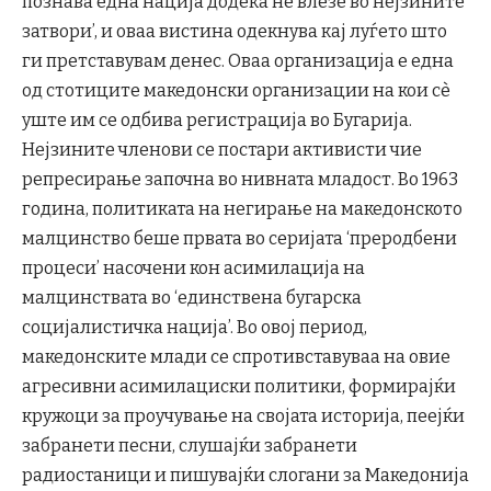
познава една нација додека не влезе во нејзините
затвори’, и оваа вистина одекнува кај луѓето што
ги претставувам денес. Оваа организација е една
од стотиците македонски организации на кои сè
уште им се одбива регистрација во Бугарија.
Нејзините членови се постари активисти чие
репресирање започна во нивната младост. Во 1963
година, политиката на негирање на македонското
малцинство беше првата во серијата ‘преродбени
процеси’ насочени кон асимилација на
малцинствата во ‘единствена бугарска
социјалистичка нација’. Во овој период,
македонските млади се спротивставуваа на овие
агресивни асимилациски политики, формирајќи
кружоци за проучување на својата историја, пеејќи
забранети песни, слушајќи забранети
радиостаници и пишувајќи слогани за Македонија