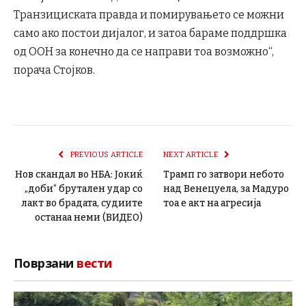
Транзициската правда и помирувањето се можни
само ако постои дијалог, и затоа бараме поддршка
од ООН за конечно да се направи тоа возможно“,
порача Стојков.
PREVIOUS ARTICLE
NEXT ARTICLE
Нов скандал во НБА: Јокиќ
Трамп го затвори небото
„доби“ брутален удар со
над Венецуела, за Мадуро
лакт во брадата, судиите
тоа е акт на агресија
останаа неми (ВИДЕО)
Поврзани
вести