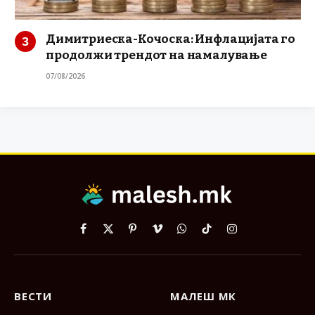
Димитриеска-Кочоска: Инфлацијата го
продолжи трендот на намалување
07/08/2026
Facebook
X
Pinterest
Vimeo
WhatsApp
TikTok
Instagram
(Twitter)
ВЕСТИ
МАЛЕШ МК