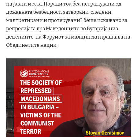
на јавни места. Поради тоа беа истражувани од
државната безбедност, затворани, следени,
малтретирани и протерувани“, беше искажано за
репресијата врз Македонците во Бугарија низ
децениите, на Форумот за малцински прашања на
Обединетите нации.