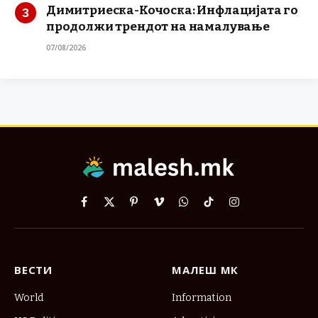
Димитриеска-Кочоска: Инфлацијата го
продолжи трендот на намалување
07/08/2026
Facebook
X
Pinterest
Vimeo
WhatsApp
TikTok
Instagram
(Twitter)
ВЕСТИ
МАЛЕШ МК
World
Information