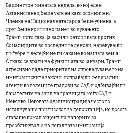
Вашингтон минатата недела, во кој еден
Авганистанец беше уапсен како осомничен.
Членка на Националната гарда беше убиена, а
друг беше критично ранет во пукањето.
Трамп, исто така, ја засили реториката против
Сомалијците во последните денови, нарекувајќи
ги ѓубре и велејќи не ги сакаме во нашата земја.
Откако се врати на функцијата во јануари, Трамп
агресивно даде приоритет на спроведувањето на
имиграциските закони, испраќајќи федерални
агенти во големите градови во САД и одбивајќи ги
барателите на азил на границата меѓу САД и
Мексико. Неговата администрација често го
истакнуваше притисокот за депортација, но досега
ставаше помал акцент на напорите за
преобликување на легалната имиграција.