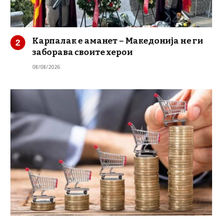
Карпалак е аманет – Македонија не ги
заборава своите херои
08/08/2026