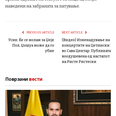
наведени на забраната за патување.
PREVIOUS ARTICLE
NEXT ARTICLE
Усик: Ќе се молам за Џејк
(Видео) Изненадување на
Пол, Џошуа може да го
концертите на Цетински
убие
во Сава Центар: Публиката
воодушевена од настапот
на Ристе Ристески
Поврзани
вести