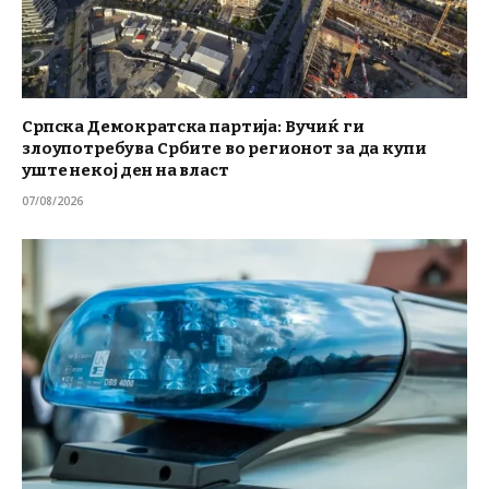
Српска Демократска партија: Вучиќ ги
злоупотребува Србите во регионот за да купи
уште некој ден на власт
07/08/2026