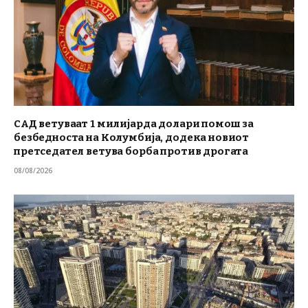
САД ветуваат 1 милијарда долари помош за
безбедноста на Колумбија, додека новиот
претседател ветува борба против дрогата
08/08/2026