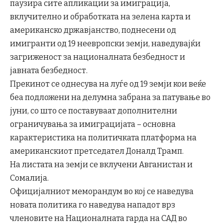
паузира сите апликации за имиграција,
вклучително и обработката на зелена карта и
американско државјанство, поднесени од
имигранти од 19 неевропски земји, наведувајќи
загриженост за националната безбедност и
јавната безбедност.
Прекинот се однесува на луѓе од 19 земји кои веќе
беа подложени на делумна забрана за патување во
јуни, со што се поставуваат дополнителни
ограничувања за имиграцијата – основна
карактеристика на политичката платформа на
американскиот претседател Доналд Трамп.
На листата на земји се вклучени Авганистан и
Сомалија.
Официјалниот меморандум во кој се наведува
новата политика го наведува нападот врз
членовите на Националната гарда на САД во