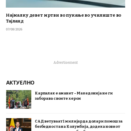
Најмалку девет мртви во пукање во училиште во
Тајланд
07/08/2026
Advertisement
АКТУЕЛНО
Карпалак е аманет – Македонија не ги
заборава своите херои
САД ветуваат 1 милијарда долари помош за
безбедноста на Колумбија, додека новиот