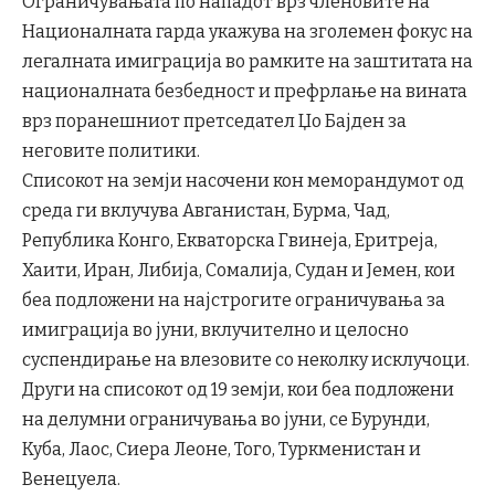
Ограничувањата по нападот врз членовите на
Националната гарда укажува на зголемен фокус на
легалната имиграција во рамките на заштитата на
националната безбедност и префрлање на вината
врз поранешниот претседател Џо Бајден за
неговите политики.
Списокот на земји насочени кон меморандумот од
среда ги вклучува Авганистан, Бурма, Чад,
Република Конго, Екваторска Гвинеја, Еритреја,
Хаити, Иран, Либија, Сомалија, Судан и Јемен, кои
беа подложени на најстрогите ограничувања за
имиграција во јуни, вклучително и целосно
суспендирање на влезовите со неколку исклучоци.
Други на списокот од 19 земји, кои беа подложени
на делумни ограничувања во јуни, се Бурунди,
Куба, Лаос, Сиера Леоне, Того, Туркменистан и
Венецуела.