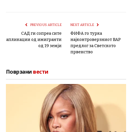
PREVIOUS ARTICLE
NEXT ARTICLE
САД ги сопреа сите
ФИФА го турка
апликации од имигранти
најконтроверзниот ВАР
од 19 земји
предлог за Светското
првенство
Поврзани
вести