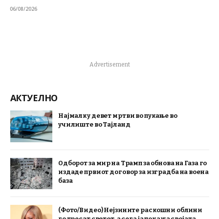
06/08/2026
Advertisement
АКТУЕЛНО
Најмалку девет мртви во пукање во
училиште во Тајланд
Одборот за мир на Трамп за обнова на Газа го
издаде првиот договор за изградба на воена
база
(Фото/Видео) Нејзините раскошни облини
го тресат светот, а сега ја покажа својата