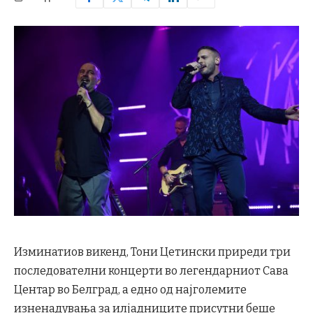
Изминатиов викенд, Тони Цетински приреди три
последователни концерти во легендарниот Сава
Центар во Белград, а едно од најголемите
изненадувања за илјадниците присутни беше