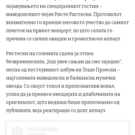
појавувањето на специјалниот гостин –
македонскиот пејач Ристе Ристески. Протоколот
внимателно го криеше неговото учество до самиот
почеток на првиот концерт, по што салата го
пречека со силни овации и громогласен аплауз.
Ристески на големата сцена ја отпеа
безвременската „Још увек сањам да смо заједно“,
песна од постхумниот албум на Тоше Проески –
најголемата македонска и балканска музичка
ѕвезда. Со својот топол и препознатлив вокал,
успеа да ја пренесе емоцијата и длабочината на
оригиналот, што веднаш беше препознаено од
публиката, која реагираше со долг аплауз.