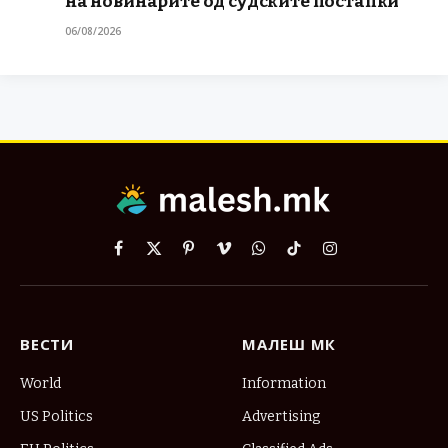
на новинарите од судските постапки
06/08/2026
Facebook
X
Pinterest
Vimeo
WhatsApp
TikTok
Instagram
(Twitter)
ВЕСТИ
МАЛЕШ МК
World
Information
US Politics
Advertising