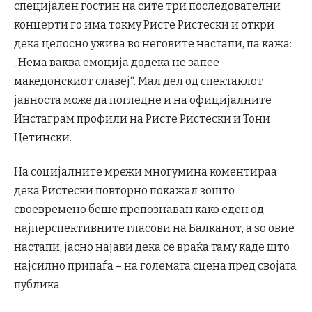
специјален гостин на сите три последователни
концерти го има токму Ристе Ристески и откри
дека целосно ужива во неговите настапи, па кажа:
„Нема ваква емоција додека не запее
македонскиот славеј“. Мал дел од спектаклот
јавноста може да погледне и на официјалните
Инстаграм профили на Ристе Ристески и Тони
Цетински.
На социјалните мрежи многумина коментираа
дека Ристески повторно покажал зошто
своевремено беше препознаван како еден од
најперспективните гласови на Балканот, a sо овие
настапи, јасно најави дека се враќа таму каде што
најсилно припаѓа – на големата сцена пред својата
публика.