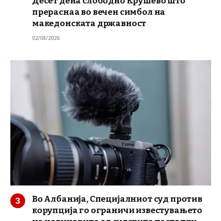
Десет дена слободно Крушево што
прераснаа во вечен симбол на
македонската државност
02/08/2026
Во Албанија, Специјалниот суд против
корупција го ограничи известувањето