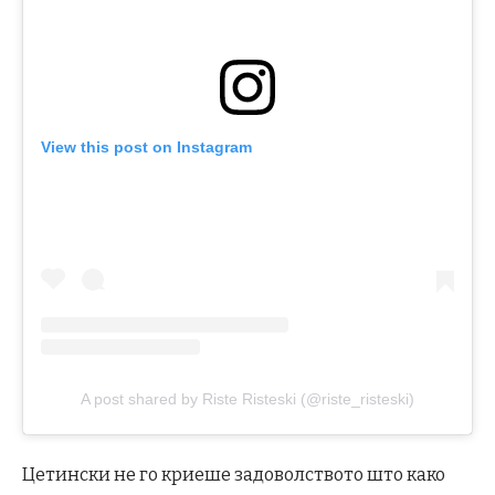
View this post on Instagram
A post shared by Riste Risteski (@riste_risteski)
Цетински не го криеше задоволството што како