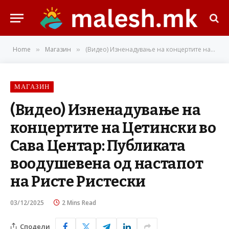
Home
Магазин
(Видео) Изненадување на концертите на Цетински во Сава Центар: Публиката воодушевена од настапот на Ристе Ристески
»
»
МАГАЗИН
(Видео) Изненадување на
концертите на Цетински во
Сава Центар: Публиката
воодушевена од настапот
на Ристе Ристески
03/12/2025
2 Mins Read
Сподели