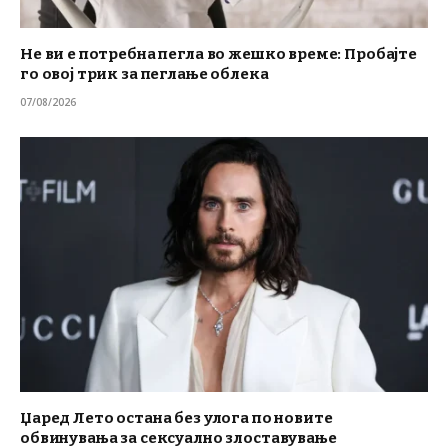
Не ви е потребна пегла во жешко време: Пробајте
го овој трик за пеглање облека
07/08/2026
Џаред Лето остана без улога по новите
обвинувања за сексуално злоставување