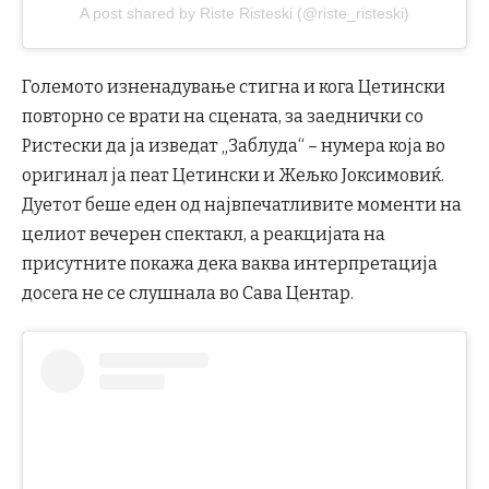
A post shared by Riste Risteski (@riste_risteski)
Големото изненадување стигна и кога Цетински
повторно се врати на сцената, за заеднички со
Ристески да ја изведат „Заблуда“ – нумера која во
оригинал ја пеат Цетински и Жељко Јоксимовиќ.
Дуетот беше еден од највпечатливите моменти на
целиот вечерен спектакл, а реакцијата на
присутните покажа дека ваква интерпретација
досега не се слушнала во Сава Центар.