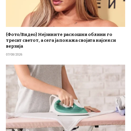
(Фото/Видео) Нејзините раскошни облини го
тресат светот, а сега ја покажа својата најсекси
верзија
07/08/2026