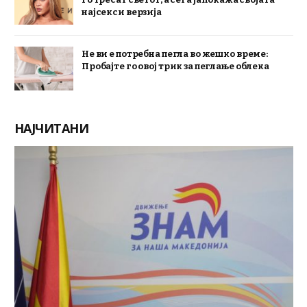
најсекси верзија
Не ви е потребна пегла во жешко време:
Пробајте го овој трик за пеглање облека
НАЈЧИТАНИ