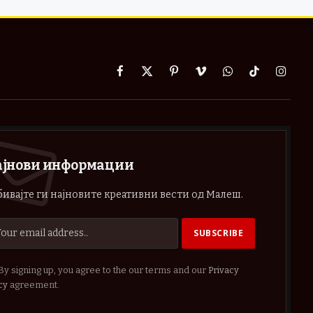
Facebook
X
Pinterest
Vimeo
WhatsApp
TikTok
Instag
(Twitter)
ајнови информации
ивајте ги најновите креативни вести од Малеш.
By signing up, you agree to the our terms and our
Privacy
cy
agreement.