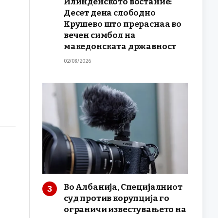
Илинденското востание:
Десет дена слободно
Крушево што прераснаа во
вечен симбол на
македонската државност
02/08/2026
Во Албанија, Специјалниот
суд против корупција го
ограничи известувањето на