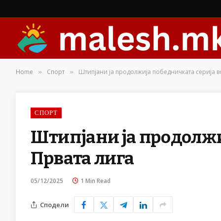
Home
Спорт
Штипјани ја продолжија победничката серија в
»
»
СПОРТ
Штипјани ја продолжи
Првата лига
05/12/2025
1 Min Read
Сподели