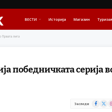
ВЕСТИ
Историја
Магазин
Туриза
о Првата лига
ја победничката серија в
Facebook
X
In
Заследи
(Twitte