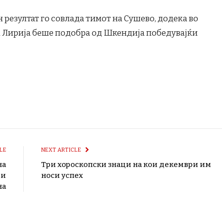
езултат го совлада тимот на Сушево, додека во
на Лирија беше подобра од Шкендија победувајќи
LE
NEXT ARTICLE
на
Три хороскопски знаци на кои декември им
ми
носи успех
на