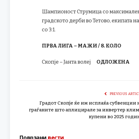
Шампионост Струмица со максимален р
градското дерби во Тетово, екипата 
со 3:1.
ПРВА ЛИГА – МАЖИ / 8. КОЛО
Скопје – Јанта волеј
ОДЛОЖЕНА
PREVIOUS ARTIC
Градот Скопје ќе им исплаќа субвенции 
граѓаните што аплицирале за инвертер кли
купени во 2025 годи
Поврзани
вести