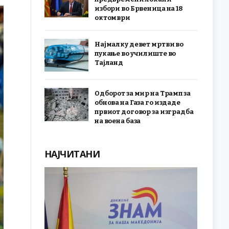
избори во Брвеница на 18
октомври
Најмалку девет мртви во
пукање во училиште во
Тајланд
Одборот за мир на Трамп за
обнова на Газа го издаде
првиот договор за изградба
на воена база
НАЈЧИТАНИ