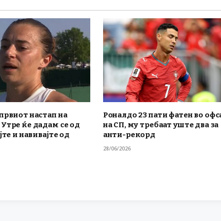
првиот настап на
Роналдо 23 пати фатен во офс
Утре ќе дадам се од
на СП, му требаат уште два за
јте и навивајте од
анти-рекорд
28/06/2026