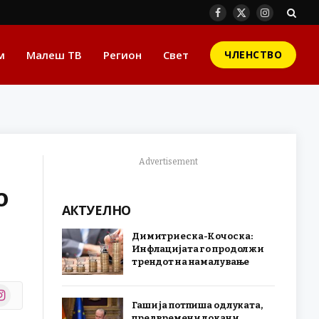
Facebook
X
Instagram
(Twitter)
м
Малеш ТВ
Регион
Свет
ЧЛЕНСТВО
Advertisement
о
АКТУЕЛНО
Димитриеска-Кочоска:
Инфлацијата го продолжи
трендот на намалување
stagram
Гаши ја потпиша одлуката,
r)
предвремени локани