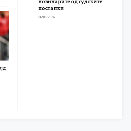
новинарите од судските
постапки
06/08/2026
ајд