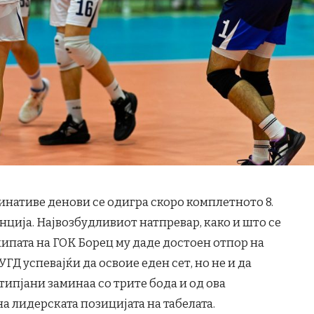
нативе денови се одигра скоро комплетното 8.
нција. Највозбудливиот натпревар, како и што се
екипата на ГОК Борец му даде достоен отпор на
Д успевајќи да освоие еден сет, но не и да
ипјани заминаа со трите бода и од ова
а лидерската позицијата на табелата.