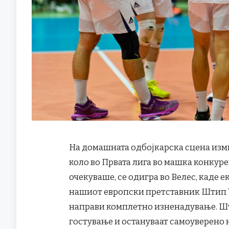
На домашната одбојкарска сцена изми
коло во Првата лига во машка конкуре
очекуваше, се одигра во Велес, каде 
нашиот европски претставник Штип УГ
направи комплетно изненадување. Шт
гостување и остануваат самоуверено н