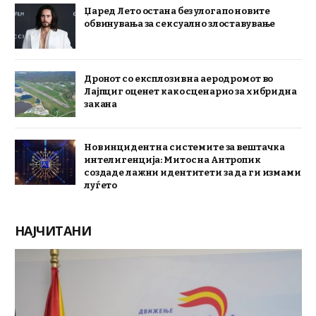
Џаред Лето остана без улога по новите
обвинувања за сексуално злоставување
Дронот со експлозив на аеродромот во
Лајпциг оценет како сценарио за хибридна
закана
Нов инцидент на системите за вештачка
интелигенција: Митос на Антропик
создаде лажни идентитети за да ги измами
луѓето
НАЈЧИТАНИ