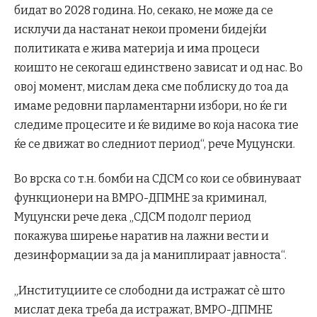
бидат во 2028 година. Но, секако, не може да се
исклучи да настанат некои промени бидејќи
политиката е жива материја и има процеси
коишто не секогаш единствено зависат и од нас. Во
овој момент, мислам дека сме поблиску до тоа да
имаме редовни парламентарни избори, но ќе ги
следиме процесите и ќе видиме во која насока тие
ќе се движат во следниот период“, рече Муцунски.
Во врска со т.н. бомби на СДСМ со кои се обвинуваат
функционери на ВМРО-ДПМНЕ за криминал,
Муцунски рече дека „СДСМ подолг период
покажува ширење наратив на лажни вести и
дезинформации за да ја маниплираат јавноста“.
„Институциите се слободни да истражат сè што
мислат дека треба да истражат, ВМРО-ДПМНЕ