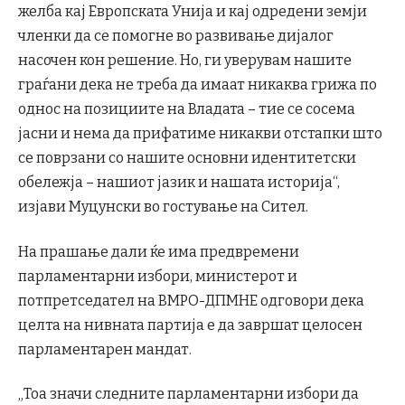
желба кај Европската Унија и кај одредени земји
членки да се помогне во развивање дијалог
насочен кон решение. Но, ги уверувам нашите
граѓани дека не треба да имаат никаква грижа по
однос на позициите на Владата – тие се сосема
јасни и нема да прифатиме никакви отстапки што
се поврзани со нашите основни идентитетски
обележја – нашиот јазик и нашата историја“,
изјави Муцунски во гостување на Сител.
На прашање дали ќе има предвремени
парламентарни избори, министерот и
потпретседател на ВМРО-ДПМНЕ одговори дека
целта на нивната партија е да завршат целосен
парламентарен мандат.
„Тоа значи следните парламентарни избори да