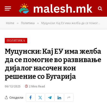
Home
Политика
Муцунски: Кај ЕУ има желба да се помогне во развивање дијалог насочен кон решение со Бугарија
»
»
ПОЛИТИКА
Муцунски: Кај ЕУ има желба
да се помогне во развивање
дијалог насочен кон
решение со Бугарија
06/12/2025
2 Mins Read
Сподели