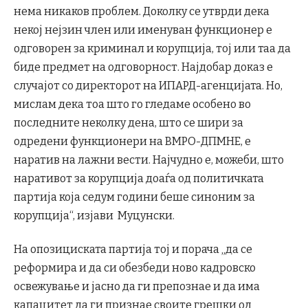
нема никаков проблем. Доколку се утврди дека
некој нејзин член или именуван функционер е
одговорен за криминал и корупција, тој или таа да
биде предмет на одговорност. Најдобар доказ е
случајот со директорот на ИПАРД-агенцијата. Но,
мислам дека тоа што го гледаме особено во
последните неколку дена, што се шири за
одредени функционери на ВМРО-ДПМНЕ, е
наратив на лажни вести. Најчудно е, можеби, што
наративот за корупција доаѓа од политичката
партија која седум години беше синоним за
корупција“, изјави Муцунски.
На опозициската партија тој и порача „да се
реформира и да си обезбеди ново кадровско
освежување и јасно да ги препознае и да има
капацитет да ги признае своите грешки од