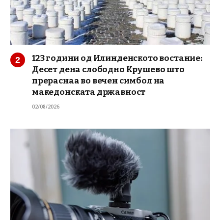
123 години од Илинденското востание:
Десет дена слободно Крушево што
прераснаа во вечен симбол на
македонската државност
02/08/2026