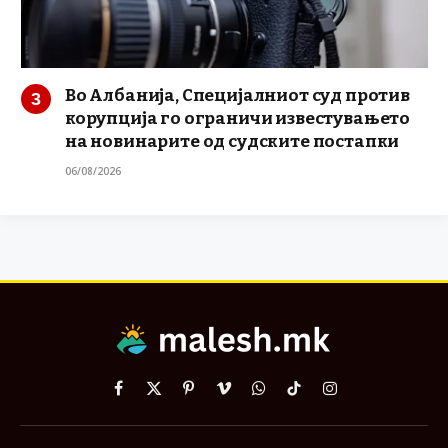
Во Албанија, Специјалниот суд против
корупција го ограничи известувањето
на новинарите од судските постапки
06/08/2026
Facebook
X
Pinterest
Vimeo
WhatsApp
TikTok
Instagram
(Twitter)