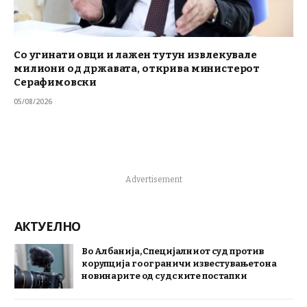
Со угинати овци и лажен тутун извлекувале
милиони од државата, открива министерот
Серафимовски
05/08/2026
Advertisement
АКТУЕЛНО
Во Албанија, Специјалниот суд против
корупција го ограничи известувањето на
новинарите од судските постапки