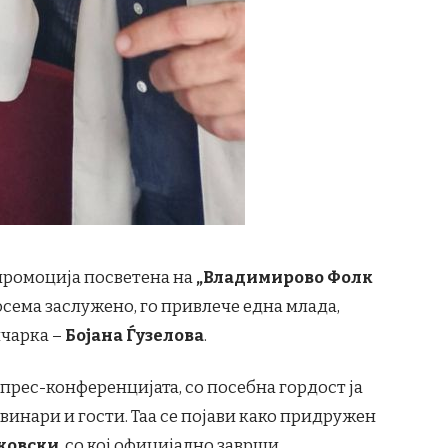
промоција посветена на
„Владимирово Фолк
осема заслужено, го привлече една млада,
ичарка –
Бојана Ѓузелова
.
е прес-конференцијата, со посебна гордост ја
винари и гости. Таа се појави како придружен
ковски
, со кој официјално заврши