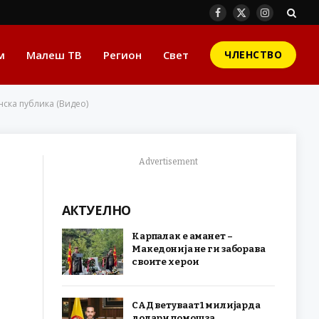
Facebook
X
Instagram
(Twitter)
м
Малеш ТВ
Регион
Свет
ЧЛЕНСТВО
нска публика (Видео)
Advertisement
АКТУЕЛНО
Карпалак е аманет –
Македонија не ги заборава
своите херои
САД ветуваат 1 милијарда
долари помош за