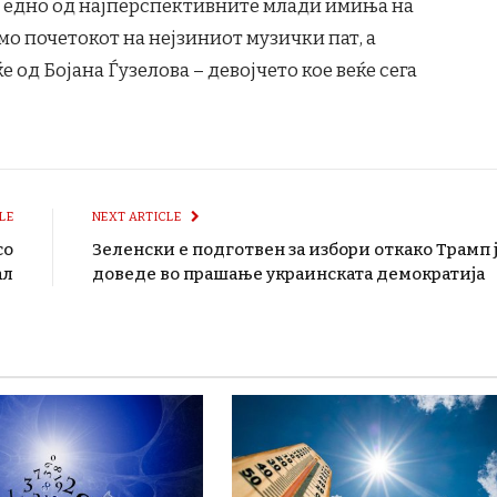
о едно од најперспективните млади имиња на
мо почетокот на нејзиниот музички пат, а
е од Бојана Ѓузелова – девојчето кое веќе сега
LE
NEXT ARTICLE
со
Зеленски е подготвен за избори откако Трамп 
ал
доведе во прашање украинската демократија