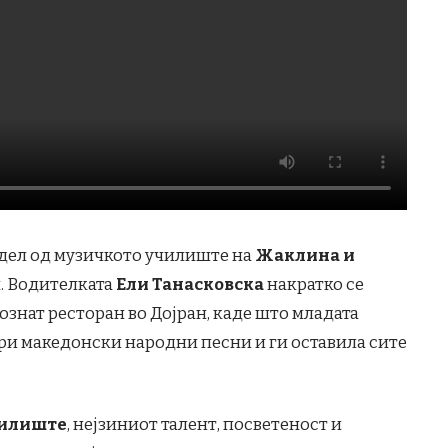
е дел од музичкото училиште на
Жаклина и
л. Водителката
Ели Танасковска
накратко се
познат ресторан во Дојран, каде што младата
ари македонски народни песни и ги оставила сите
чилиште
, нејзиниот талент, посветеност и