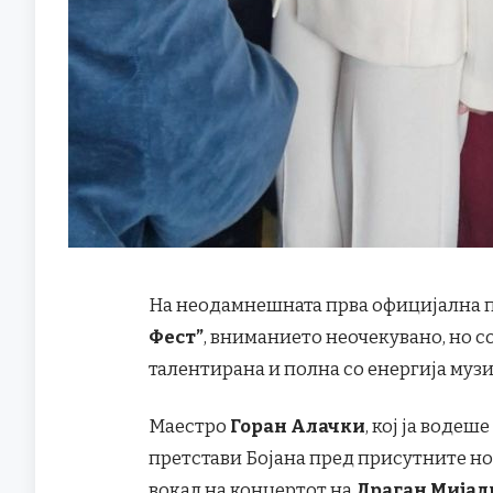
На неодамнешната прва официјална 
Фест”
, вниманието неочекувано, но с
талентирана и полна со енергија муз
Маестро
Горан Алачки
, кој ја водеш
претстави Бојана пред присутните но
вокал на концертот на
Драган Мијал