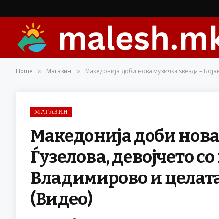
Home
Магазин
Македонија доби нова музичка ѕвезда – Бојан
»
»
МАГАЗИН
Македонија доби нова 
Ѓузелова, девојчето со
Владимирово и целат
(Видео)