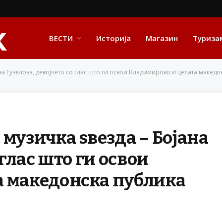
ВЕСТИ
Историја
Магазин
Туриза
а Ѓузелова, девојчето со глас што ги освои Владимирово и целата македо
музичка ѕвезда – Бојана
 глас што ги освои
а македонска публика