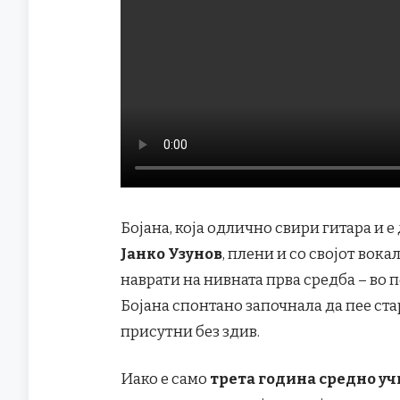
Бојана, која одлично свири гитара и 
Јанко Узунов
, плени и со својот вока
наврати на нивната прва средба – во 
Бојана спонтано започнала да пее ст
присутни без здив.
Иако е само
третa година средно у