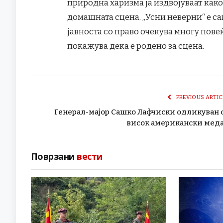
природна харизма ја издвојуваат как
домашната сцена. „Усни неверни“ е са
јавноста со право очекува многу повеќ
покажува дека е родено за сцена.
PREVIOUS ARTIC
Генерал-мајор Сашко Лафчиски одликуван 
висок американски мед
Поврзани
вести