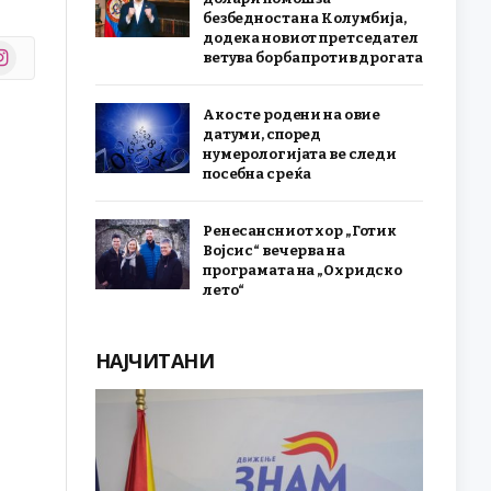
безбедноста на Колумбија,
додека новиот претседател
stagram
ветува борба против дрогата
r)
Ако сте родени на овие
датуми, според
нумерологијата ве следи
посебна среќа
Ренесансниот хор „Готик
Војсис“ вечерва на
програмата на „Охридско
лето“
НАЈЧИТАНИ