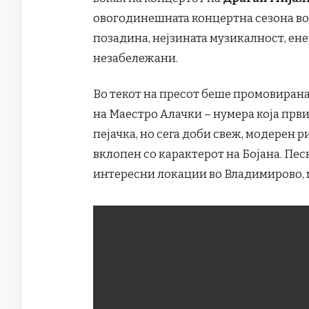
овогодинешната концертна сезона во 
позадина, нејзината музикалност, ен
незабележани.
Во текот на пресот беше промовиран
на Маестро Алачки – нумера која прв
пејачка, но сега доби свеж, модерен
вклопен со карактерот на Бојана. Пес
интересни локации во Владимирово, 