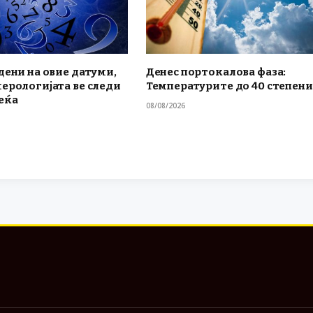
дени на овие датуми,
Денес портокалова фаза:
ерологијата ве следи
Температурите до 40 степени
еќа
08/08/2026