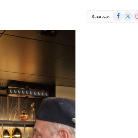
Facebook
X
In
Заследи
(Twitte