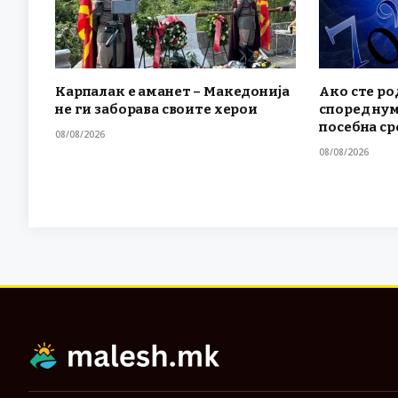
Карпалак е аманет – Македонија
Ако сте ро
не ги заборава своите херои
според нум
посебна ср
08/08/2026
08/08/2026