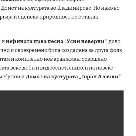
Домот на културата во Владимирово. Но иако во
ергија и сценска природност не останаа
а и
нејзината прва песна „Усни неверни“
, дело
ично и своевремено била создадена за друга фолк
 ритам и комплетно нов аранжман, совршено
ната веќе доби и видеоспот, снимен на повеќе
меѓу кои и
Домот на културата „Горан Алачки“
.