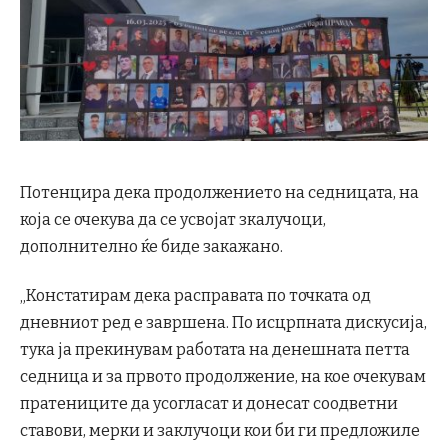
Потенцира дека продолжението на седницата, на
која се очекува да се усвојат зкалучоци,
дополнително ќе биде закажано.
„Констатирам дека расправата по точката од
дневниот ред е завршена. По исцрпната дискусија,
тука ја прекинувам работата на денешната петта
седница и за првото продолжение, на кое очекувам
пратениците да усогласат и донесат соодветни
ставови, мерки и заклучоци кои би ги предложиле