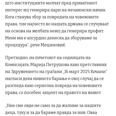
што институциите молчат пред приватниот
интерес кој генерира пари на незаконски начин.
Кога станува збор за повредата на човековите
права, тие најчесто во нашата држава се случуваат
на основа на желбата некој да генерира профит.
Мене ми е апсурдно денеска да зборуваме за
процедура“, рече Мециновиќ.
Претходно, на почетокот на седницата на
Комисијата, Марија Петрушова како претставник
на Здружението на граѓани „16 март 2025 Кочани“
нагласи дека нивното барање е овој случај да се
разгледа како сериозна повреда на човековите
права, со посебен акцент на правото на живот.
„Ние сме овде не само за да жалиме за нашите
деца, туку и за да бараме правда за нив. Оваа