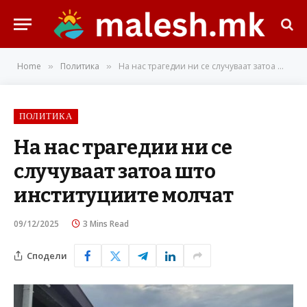
Home
Политика
На нас трагедии ни се случуваат затоа што институциите молчат
»
»
ПОЛИТИКА
На нас трагедии ни се
случуваат затоа што
институциите молчат
09/12/2025
3 Mins Read
Сподели