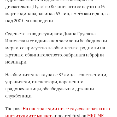
дискотеката „Пулс“ во Кочани, што се случи на 16
март годинава, загинаа 63 лица, меѓу кои и деца, а
над 200 беа повредени.
Судењето го води судијката Диана Груевска
Илиевска и се одвива под засилени безбедносни
мерки, со присуство на обвинетите, роднини на
жртвите, обвинителството, одбраната и бројни
новинари.
На обвинителна клупа се 37 лица – сопственици,
управители, инспектори, поранешни
градоначалници, обезбедувачи и државни
службеници.
The post
На нас трагедии ни се случуваат затоа што
институциите молчат
appeared first on
МКД.МК
.