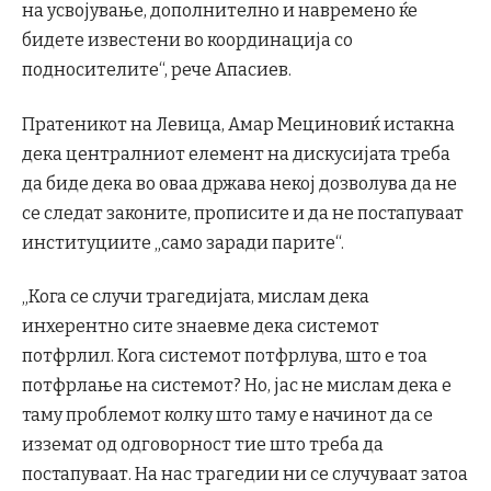
на усвојување, дополнително и навремено ќе
бидете известени во координација со
подносителите“, рече Апасиев.
Пратеникот на Левица, Амар Мециновиќ истакна
дека централниот елемент на дискусијата треба
да биде дека во оваа држава некој дозволува да не
се следат законите, прописите и да не постапуваат
институциите „само заради парите“.
„Кога се случи трагедијата, мислам дека
инхерентно сите знаевме дека системот
потфрлил. Кога системот потфрлува, што е тоа
потфрлање на системот? Но, јас не мислам дека е
таму проблемот колку што таму е начинот да се
изземат од одговорност тие што треба да
постапуваат. На нас трагедии ни се случуваат затоа