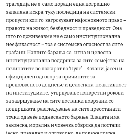
трагедија не е само поради една погрешно
запалена искра, туку последица на системски
пропусти кои го загрозуваат најосновното право –
правото на живот, безбедност и праведност. Она
што го доживеавме не е само институционална
неефикасност – тоа е системска опасност за сите
граѓани. Нашите барања се: итна и целосна
институционална поддршка за сите семејства на
починатите во пожарот во ‘Пулс’ – Кочани, јасен и
официјален одговор за причините за
продолженото доцнење и целосната неактивност
на институциите, утврдување конкретни рокови
за завршување на сите постапки поврзани со
поддршката, разгледување на сите преостанати
точки од веќе поднесеното барање. Владата има
законска, морална и човечка обврска да постапи
јасно, праведно и одговорно, да покаже грижа,