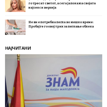
го тресат светот, а сега ја покажа својата
најсекси верзија
Не ви е потребна пегла во жешко време:
Пробајте го овој трик за пеглање облека
НАЈЧИТАНИ