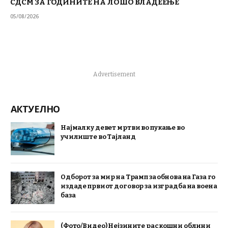
СДСМ ЗА ГОДИНИТЕ НА ЛОШО ВЛАДЕЕЊЕ
05/08/2026
Advertisement
АКТУЕЛНО
Најмалку девет мртви во пукање во
училиште во Тајланд
Одборот за мир на Трамп за обнова на Газа го
издаде првиот договор за изградба на воена
база
(Фото/Видео) Нејзините раскошни облини