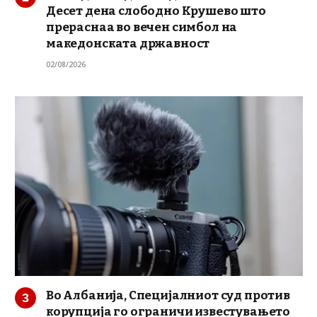
Десет дена слободно Крушево што
прераснаа во вечен симбол на
македонската државност
02/08/2026
Во Албанија, Специјалниот суд против
корупција го ограничи известувањето