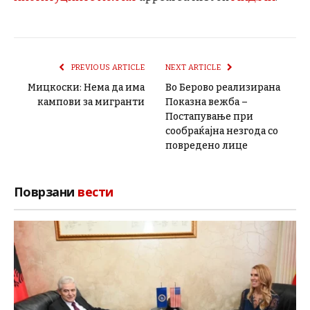
PREVIOUS ARTICLE
NEXT ARTICLE
Мицкоски: Нема да има
Во Берово реализирана
кампови за мигранти
Показна вежба –
Постапување при
сообраќајна незгода со
повредено лице
Поврзани
вести