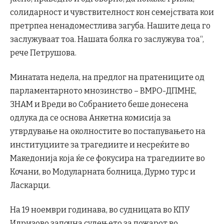
солидарност и чувствителност кон семејствата кои
претрпеа ненадоместлива загуба. Нашите деца го
заслужуваат тоа. Нашата болка го заслужува тоа“,
рече Петрушова.
Минатата недела, на предлог на пратениците од
парламентарното мнозинство – ВМРО-ДПМНЕ,
ЗНАМ и Вреди во Собранието беше донесена
одлука да се основа Анкетна комисија за
утврдување на околностите во постапувањето на
институциите за трагедиите и несреќите во
Македонија која ќе се фокусира на трагедиите во
Кочани, во Модуларната болница, Дурмо турс и
Ласкарци.
На 19 ноември годинава, во судницата во КПУ
Идризово започна судењето за пожарот во