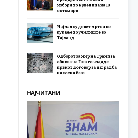
избори во Брвеница на 18
октомври
Најмалку девет мртви во
пукање во училиште во
Тајланд
Одборот за мир на Трамп за
обнова на Газа го издаде
првиот договор за изградба
на воена база
НАЈЧИТАНИ