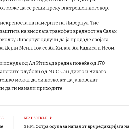
от може да се реши преку внатрешен договор.
 искреноста на намерите на Ливерпул. Тие
а заштита на високата трансфер вредност на Салах
Доколку Ливерпул одлучи да ја продаде својата
ва Дејли Меил. Тоа се Ал Хилал, Ал Кадиса и Неом.
и понуда од Ал Итихад вредна повеќе од 170
анските клубови од МЛС, Сан Диего и Чикаго
 тешко можат да си дозволат да ја доведат
чи да ги намали приходите.
LE
NEXT ARTICLE
не
ЗНМ: Остра осуда за нападот врз редакцијата н