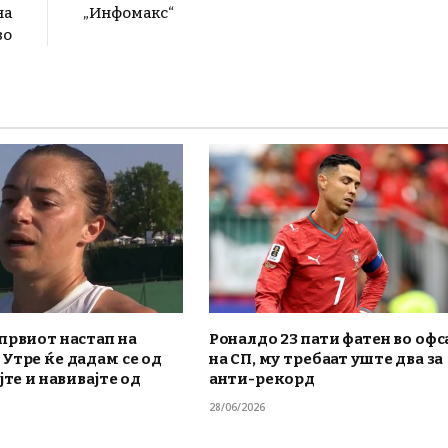
на
„Инфомакс“
во
првиот настап на
Роналдо 23 пати фатен во офс
Утре ќе дадам се од
на СП, му требаат уште два за
јте и навивајте од
анти-рекорд
28/06/2026