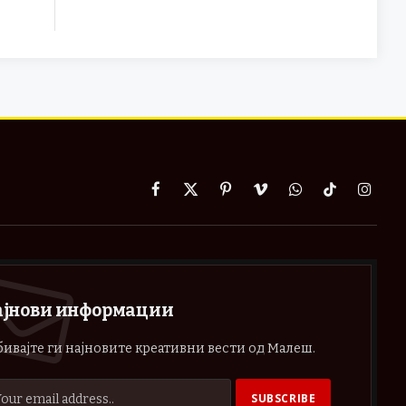
Facebook
X
Pinterest
Vimeo
WhatsApp
TikTok
Instag
(Twitter)
ајнови информации
ивајте ги најновите креативни вести од Малеш.