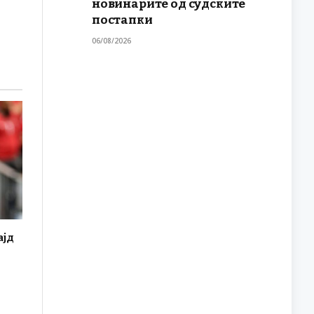
новинарите од судските
постапки
06/08/2026
ајд