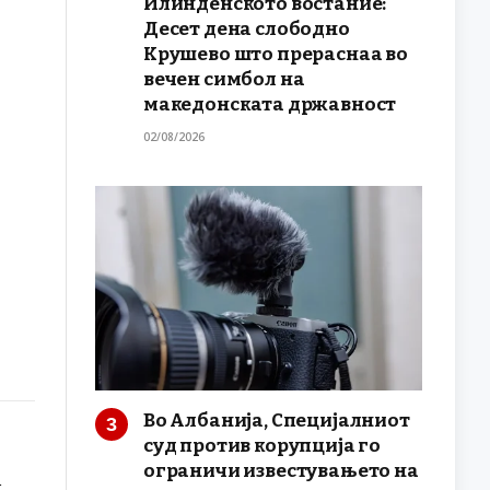
Илинденското востание:
Десет дена слободно
Крушево што прераснаа во
вечен симбол на
македонската државност
02/08/2026
Во Албанија, Специјалниот
суд против корупција го
ограничи известувањето на
а