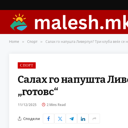
Home
Спорт
Салах го напушта Ливерпул? Три клуба веќе се н
»
»
СПОРТ
Салах го напушта Ливе
„готовс“
11/12/2025
2 Mins Read
Сподели