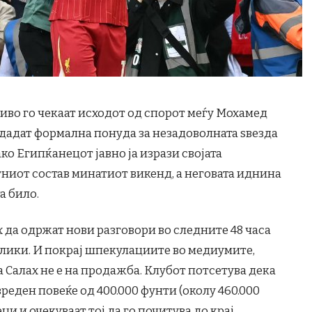
иво го чекаат исходот од спорот меѓу Мохамед
 дадат формална понуда за незадоволната ѕвезда
ко Египќанецот јавно ја изрази својата
тниот состав минатиот викенд, а неговата иднина
а било.
 да одржат нови разговори во следните 48 часа
азлики. И покрај шпекулациите во медиумите,
Салах не е на продажба. Клубот потсетува дека
еден повеќе од 400.000 фунти (околу 460.000
и и очекуваат тој да го почитува до крај,