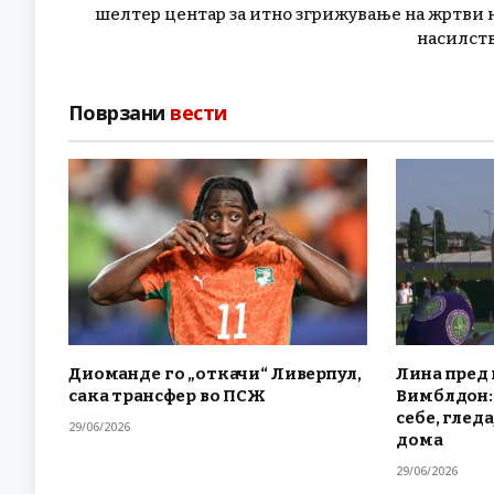
шелтер центар за итно згрижување на жртви 
насилст
Поврзани
вести
Диоманде го „откачи“ Ливерпул,
Лина пред 
сака трансфер во ПСЖ
Вимблдон: 
себе, гледа
29/06/2026
дома
29/06/2026