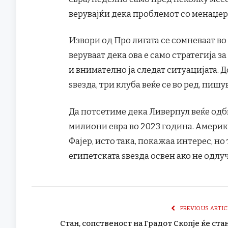
верувајќи дека проблемот со менаџер
Извори од Про лигата се сомневаат во
веруваат дека ова е само стратегија з
и внимателно ја следат ситуацијата. 
ѕвезда, три клуба веќе се во ред, пишу
Да потсетиме дека Ливерпул веќе одб
милиони евра во 2023 година. Америк
Фајер, исто така, покажаа интерес, но
египетската ѕвезда освен ако не одлу
PREVIOUS ARTIC
Стан, сопственост на Градот Скопје ќе ста