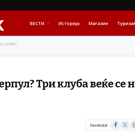
ВЕСТИ
Историја
Магазин
Туриза
а „готовс“
рпул? Три клуба веќе се 
Facebook
X
In
Заследи
(Twitte