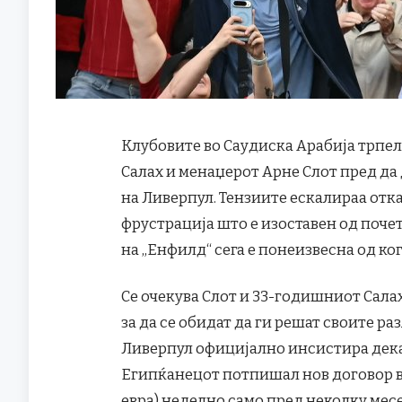
Клубовите во Саудиска Арабија трпел
Салах и менаџерот Арне Слот пред да
на Ливерпул. Тензиите ескалираа отка
фрустрација што е изоставен од поче
на „Енфилд“ сега е понеизвесна од ког
Се очекува Слот и 33-годишниот Салах
за да се обидат да ги решат своите р
Ливерпул официјално инсистира дека 
Египќанецот потпишал нов договор вр
евра) неделно само пред неколку месец