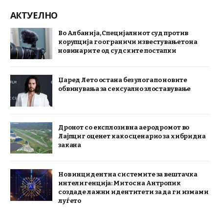
АКТУЕЛНО
Во Албанија, Специјалниот суд против
корупција го ограничи известувањето на
новинарите од судските постапки
Џаред Лето остана без улога по новите
обвинувања за сексуално злоставување
Дронот со експлозив на аеродромот во
Лајпциг оценет како сценарио за хибридна
закана
Нов инцидент на системите за вештачка
интелигенција: Митос на Антропик
создаде лажни идентитети за да ги измами
луѓето