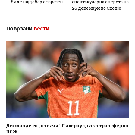
биде најдобар е заразен
спектакуларна оперета на
26 декември во Скопје
Поврзани
вести
Диоманде го „откачи“ Ливерпул, сака трансфер во
ПСЖ