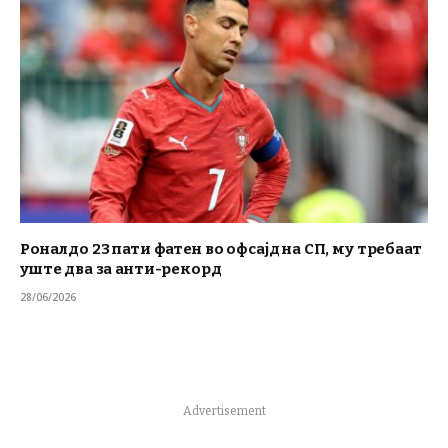
Роналдо 23 пати фатен во офсајд на СП, му требаат
уште два за анти-рекорд
28/06/2026
Advertisement