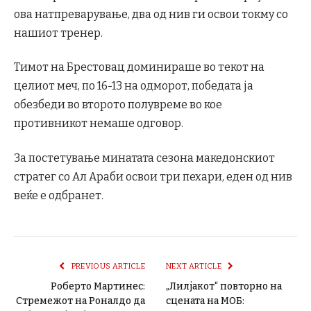
ова натпреварување, два од нив ги освои токму со
нашиот тренер.
Тимот на Брестовац доминираше во текот на
целиот меч, по 16-13 на одморот, победата ја
обезбеди во второто полувреме во кое
противникот немаше одговор.
За постетување минатата сезона македонскиот
стратег со Ал Араби освои три пехари, еден од нив
веќе е одбранет.
PREVIOUS ARTICLE
NEXT ARTICLE
Роберто Мартинес:
„Лилјакот“ повторно на
Стремежот на Роналдо да
сцената на МОБ: