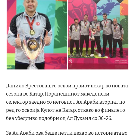
Данило Брестовац го освои првиот пехар во новата
сезона во Катар. Поранешниот македонски
селектор заедно со неговиот Ал Араби вторпат по
ред го освоија Купот на Катар, откако во финалето
беа убедливо подобри од Ал Духаил со 36-26.
За Ал Араби ова беше петти пехар во историјата во