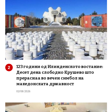
123 години од Илинденското востание:
Десет дена слободно Крушево што
прераснаа во вечен симбол на
македонската државност
02/08/2026