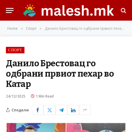
Home
Спорт
Данило Брестовац го одбрани првиот пехар во Катар
»
»
СПОРТ
Данило Брестовац го
одбрани првиот пехар во
Катар
24/12/2025
1 Min Read
Сподели