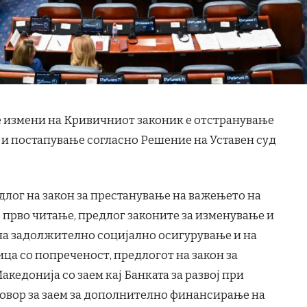
е измени на Кривичниот законик е отстранување
 и постапување согласно Решение на Уставен суд
длог на закон за престанување на важењето на
о прво читање, предлог законите за изменување и
на задолжително социјално осигурување и на
ица со попреченост, предлогот на закон за
едонија со заем кај Банката за развој при
говор за заем за дополнително финансирање на