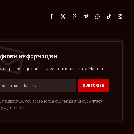
Facebook
X
Pinterest
Vimeo
WhatsApp
TikTok
Instag
(Twitter)
ајнови информации
ивајте ги најновите креативни вести од Малеш.
By signing up, you agree to the our terms and our
Privacy
cy
agreement.