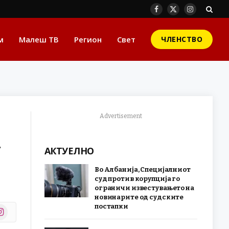
Facebook
X
Instagram
(Twitter)
м
Малеш ТВ
Регион
Свет
ЧЛЕНСТВО
Advertisement
а
АКТУЕЛНО
Во Албанија, Специјалниот
суд против корупција го
ограничи известувањето на
новинарите од судските
постапки
stagram
r)