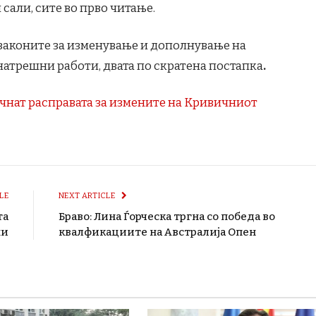
сали, сите во прво читање.
 законите за изменување и дополнување на
внатрешни работи, двата по скратена постапка
.
очнат расправата за измените на Кривичниот
LE
NEXT ARTICLE
та
Браво: Лина Ѓорческа тргна со победа во
ни
квалфикациите на Австралија Опен