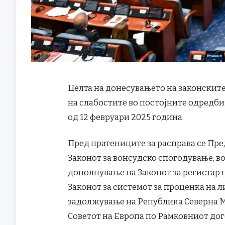
Целта на донесувањето на законскит
на слабостите во постојните одредби
од 12 февруари 2025 година.
Пред пратениците за расправа се Пре
Законот за вонсудско спогодување, в
дополнување на Законот за регистар 
Законот за системот за проценка на л
задолжување на Република Северна Мак
Советот на Европа по Рамковниот до