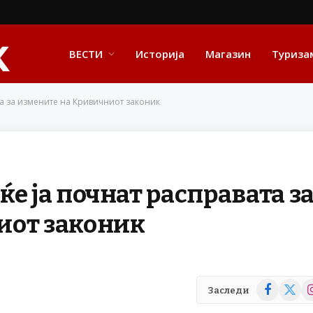
ВЕСТИ
Историја
Магазин
Туриза
та за измените на Кривичниот законик
е ја почнат расправата з
иот законик
Facebook
X
In
Заследи
(Twitte