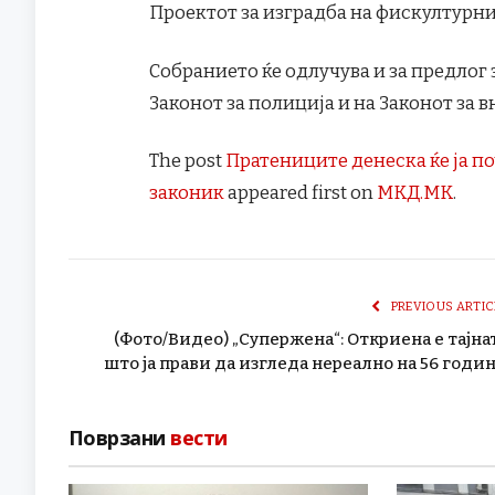
Проектот за изградба на фискултурни 
Собранието ќе одлучува и за предлог
Законот за полиција и на Законот за 
The post
Пратениците денеска ќе ја п
законик
appeared first on
МКД.МК
.
PREVIOUS ARTIC
(Фото/Видео) „Супержена“: Откриена е тајна
што ја прави да изгледа нереално на 56 годи
Поврзани
вести