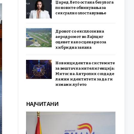
Џаред Лето остана без улога
по новите обвинувања за
сексуално злоставување
Дронот со експлозив на
аеродромот во Лајпциг
оценет како сценарио за
хибридна закана
Нов инцидент на системите
за вештачка интелигенција:
Митос на Антропик создаде
лажни идентитети за да ги
измами луѓето
НАЈЧИТАНИ