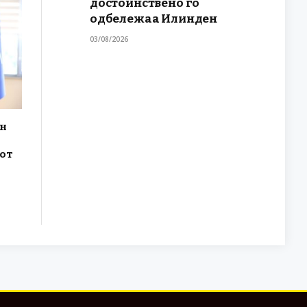
достоинствено го
одбележаа Илинден
03/08/2026
ун
рот