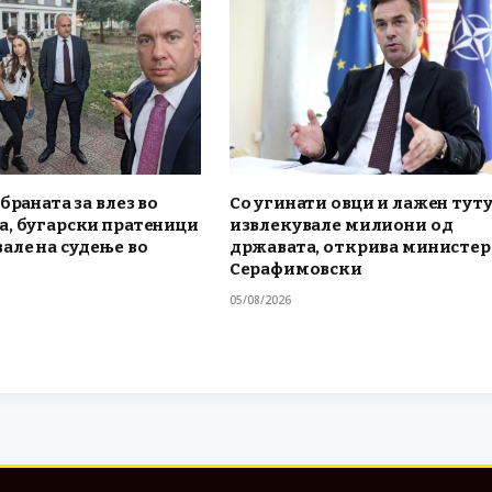
браната за влез во
Со угинати овци и лажен тут
а, бугарски пратеници
извлекувале милиони од
але на судење во
државата, открива министе
Серафимовски
05/08/2026