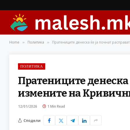
Home
Политика
Пратениците денеска ќе ја почнат расправа
»
»
ПОЛИТИКА
Пратениците денеска ќ
измените на Кривичн
12/01/2026
1 Min Read
Сподели