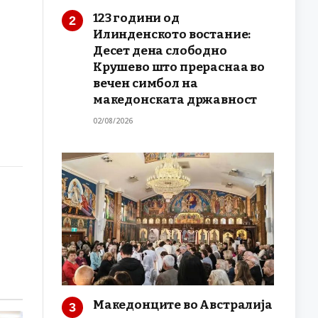
123 години од
Илинденското востание:
Десет дена слободно
Крушево што прераснаа во
вечен симбол на
македонската државност
02/08/2026
Македонците во Австралија