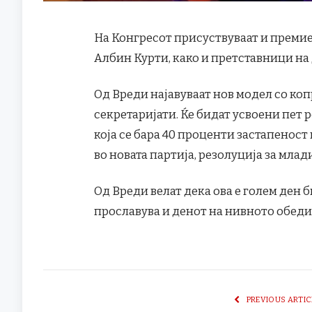
На Конгресот присуствуваат и преми
Албин Курти, како и претставници на
Од Вреди најавуваат нов модел со коп
секретаријати. Ќе бидат усвоени пет 
која се бара 40 проценти застапенос
во новата партија, резолуција за млад
Од Вреди велат дека ова е голем ден б
прославува и денот на нивното обеди
PREVIOUS ARTIC