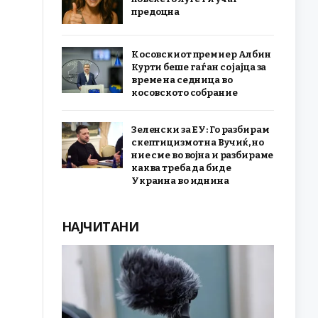
предоцна
Косовскиот премиер Албин
Курти беше гаѓан со јајца за
време на седница во
косовското собрание
Зеленски за ЕУ: Го разбирам
скептицизмот на Вучиќ, но
ние сме во војна и разбираме
каква треба да биде
Украина во иднина
НАЈЧИТАНИ