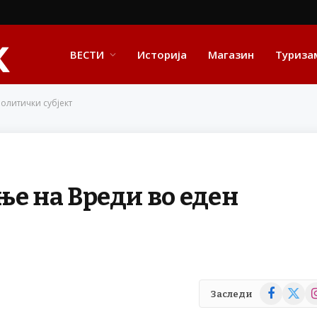
ВЕСТИ
Историја
Магазин
Туриза
олитички субјект
ње на Вреди во еден
Facebook
X
In
Заследи
(Twitte