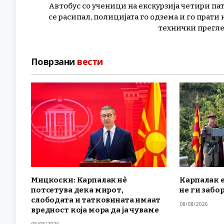
Автобус со ученици на екскурзија четири па
се расипал, полицијата го одзема и го прати 
технички прегл
Поврзани
вести
Мицкоски: Карпалак нè
Карпалак е
потсетува дека мирот,
не ги забо
слободата и татковината имаат
08/08/2026
вредност која мора да ја чуваме