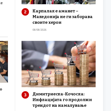
ме
Карпалак е аманет –
Македонија не ги заборава
своите херои
08/08/2026
о
Димитриеска-Кочоска:
Инфлацијата го продолжи
трендот на намалување