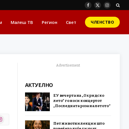
Facebook
X
Instagram
(Twitter)
м
Малеш ТВ
Регион
Свет
ЧЛЕНСТВО
Advertisement
АКТУЕЛНО
ЕУ вечерта на „Охридско
лето“ го носи концертот
„Последната роза на летото“
stagram
Пет животни лекции што
r)
повеќето луѓе ги учат