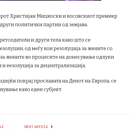
ерот Христијан Мицкоски и косовскиот премиер
 други политички партии од земјава.
ретседатели и други тела како што се
резолуции, од меѓу кои резолуција за жените со
т на жените во процесите на донесување одлуки
и и еезолуција за децентрализација.
идејќи покрај прославата на Денот на Европа, се
нување како еден субјект.
LE
NEXT ARTICLE