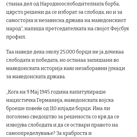
станаа дел од Народноослободителната борба,
цврсто решени да се изборат за слобода, но и за
самостојна и независна држава на македонскиот
народ“, напиша претседателката на својот Фејсбук
профил.
Таа наведе дека околу 25.000 борци не ја дочекаа
слободата и победата, но останаа запишани во
македонската историја како незаборавни јунаци
за македонската држава.
„Кога на 9 Мај 1945 година капитулираше
нацистичка Германија, македонската војска
броеше повеќе од 110 илјади борци. Има ли
поголемо сведоштво за решеноста со крв да се
извојува слободата и да се оствари правото на
самоопределување? За храброста и