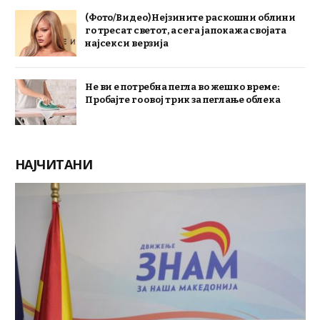
(Фото/Видео) Нејзините раскошни облини
го тресат светот, а сега ја покажа својата
најсекси верзија
Не ви е потребна пегла во жешко време:
Пробајте го овој трик за пеглање облека
НАЈЧИТАНИ