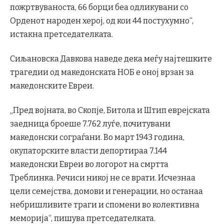
пожртвуваноста, 66 борци беа одликувани со
Орденот народен херој, од кои 44 постухумно“,
истакна претседателката.
Сиљановска Давкова наведе дека меѓу најтешките
трагедии од македонската НОБ е оној врзан за
македонските Евреи.
„Пред војната, во Скопје, Битола и Штип еврејската
заедница броеше 7.762 луѓе, почитувани
македонски сограѓани. Во март 1943 година,
окупаторските власти депортираа 7.144
македонски Евреи во логорот на смртта
Треблинка. Речиси никој не се врати. Исчезнаа
цели семејства, домови и генерации, но останаа
небришливите траги и спомени во колективна
меморија“, пишува претседателката.