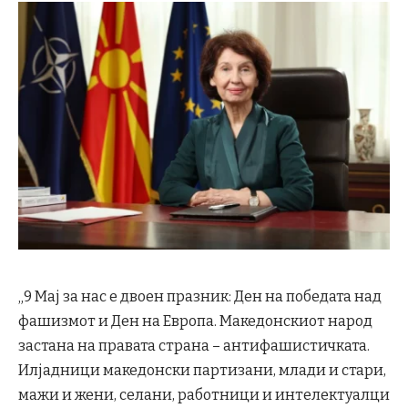
„9 Мај за нас е двоен празник: Ден на победата над
фашизмот и Ден на Европа. Македонскиот народ
застана на правата страна – антифашистичката.
Илјадници македонски партизани, млади и стари,
мажи и жени, селани, работници и интелектуалци