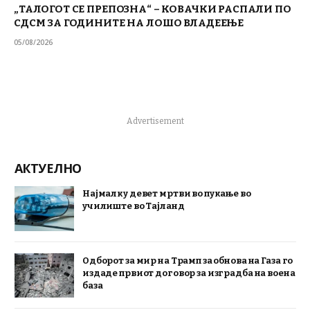
„ТАЛОГОТ СЕ ПРЕПОЗНА“ – КОВАЧКИ РАСПАЛИ ПО
СДСМ ЗА ГОДИНИТЕ НА ЛОШО ВЛАДЕЕЊЕ
05/08/2026
Advertisement
АКТУЕЛНО
Најмалку девет мртви во пукање во
училиште во Тајланд
Одборот за мир на Трамп за обнова на Газа го
издаде првиот договор за изградба на воена
база