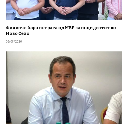
Филипче бара истрага од МВР за инцидентот во
Ново Село
06/08/2026