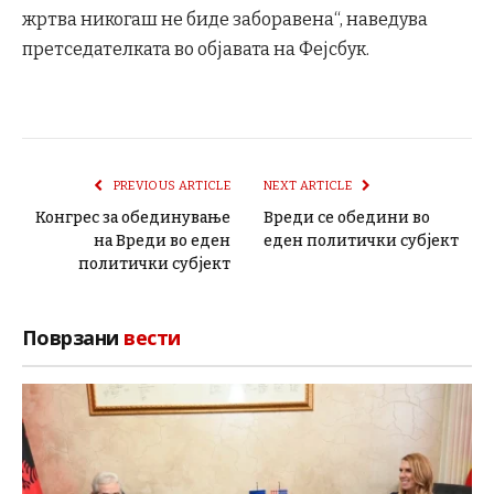
жртва никогаш не биде заборавена“, наведува
претседателката во објавата на Фејсбук.
PREVIOUS ARTICLE
NEXT ARTICLE
Конгрес за обединување
Вреди се обедини во
на Вреди во еден
еден политички субјект
политички субјект
Поврзани
вести