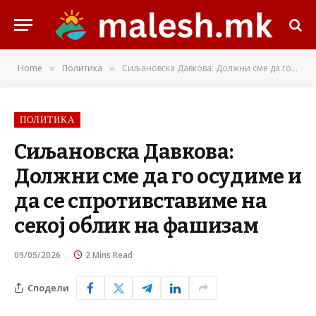
Home
Политика
Сиљановска Давкова: Должни сме да го осудиме и да се спротивставиме на секој облик на фашизам
»
»
ПОЛИТИКА
Сиљановска Давкова:
Должни сме да го осудиме и
да се спротивставиме на
секој облик на фашизам
09/05/2026
2 Mins Read
Сподели