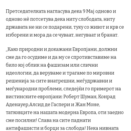
Претседателката нагласува дека 9 Мај одново и
одново нè потсетува дека ниту слободата, ниту
државата не ни се подарени, туку со живот и крв се
изборени и мора да се чуваат, негуваат и бранат.
„Како природни и докажани Европјани, должни
сме да го осудиме и да му се спротивставиме на
било кој облик на фашизам или слични
идеологии, да веруваме и трагаме по мировни
решенија за сите внатрешни, меѓудржавни и
меѓународни проблеми, следејќи го примерот на
вистинските европјани: Роберт Шуман, Конрад
Аденауер,Алсид де Гаспери и Жан Моне,
татковците на нашата модерна Европа, оти заедно
сме посилни! Слава на сите паднати
антифашисти и борци за слобода! Нека нивната