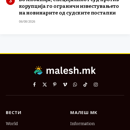
корупција го ограничи известувањето
на новинарите од судските постапки
06/08/2026
Facebook
X
Pinterest
Vimeo
WhatsApp
TikTok
Instagram
(Twitter)
ВЕСТИ
МАЛЕШ МК
World
Information