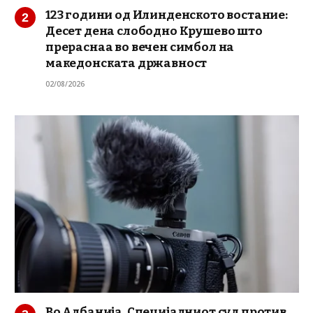
123 години од Илинденското востание:
Десет дена слободно Крушево што
прераснаа во вечен симбол на
македонската државност
02/08/2026
Во Албанија, Специјалниот суд против