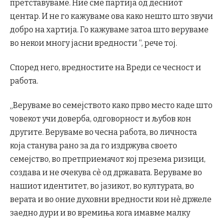
претставуваме. Ние сме партија од десниот
центар. И не го кажуваме ова како нешто што звучи
добро на хартија. Го кажуваме затоа што веруваме
во некои многу јасни вредности “, рече тој.
Според него, вредностите на Вреди се чесност и
работа.
„Веруваме во семејството како прво место каде што
човекот учи доверба, одговорност и љубов кон
другите. Веруваме во чесна работа, во личноста
која станува рано за да го издржува своето
семејство, во претприемачот кој презема ризици,
создава и не очекува сè од државата. Веруваме во
нашиот идентитет, во јазикот, во културата, во
верата и во оние духовни вредности кои нè држеле
заедно дури и во времиња кога имавме малку