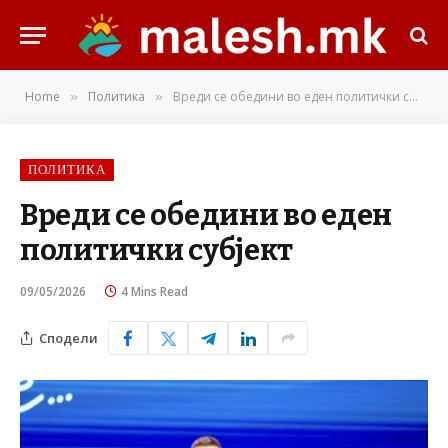
Home
Политика
Вреди се обедини во еден политички субјект
»
»
ПОЛИТИКА
Вреди се обедини во еден
политички субјект
09/05/2026
4 Mins Read
Сподели