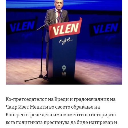
Ко-претседателот на Вреди и градоначалник на
Чаир Изет Меџити во своето обраќање на
Конгресот рече дека има моменти во историјата
кога политиката престанува да биде натпревар и