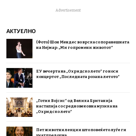
Advertisement
АКТУЕЛНО
(Фото) Шон Мендес во врска со поранешната
на Нејмар: „Ми го промени животот“
ЕУ вечерта на „Охридско лето“ го носи
концертот „Последната роза на летото“
„Готик Војсис“ од Велика Британија
настапија со средновековна музика на
„Охридско лето“
Пет животни лекции што повеќето луѓе ги
учат предоцна