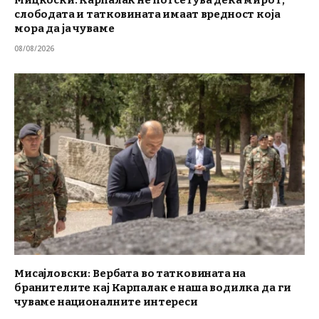
слободата и татковината имаат вредност која
мора да ја чуваме
08/08/2026
Мисајловски: Вербата во татковината на
бранителите кај Карпалак е наша водилка да ги
чуваме националните интереси