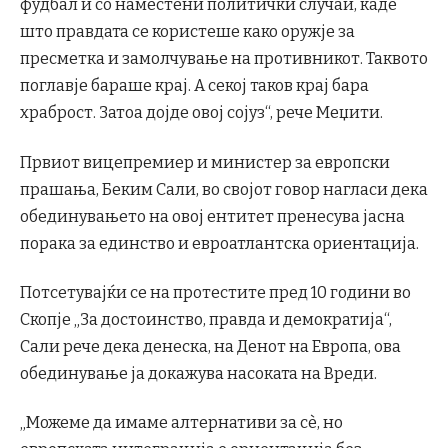
фудбал и со наместени политички случаи, каде
што правдата се користеше како оружје за
пресметка и замолчување на противникот. Таквото
поглавје бараше крај. А секој таков крај бара
храброст. Затоа дојде овој сојуз“, рече Меџити.
Првиот вицепремиер и министер за европски
прашања, Беким Сали, во својот говор нагласи дека
обединувањето на овој ентитет пренесува јасна
порака за единство и евроатлантска ориентација.
Потсетувајќи се на протестите пред 10 години во
Скопјe „За достоинство, правда и демократија“,
Сали рече дека денеска, на Денот на Европа, ова
обединување ја докажува насоката на Вреди.
„Можеме да имаме алтернативи за сè, но