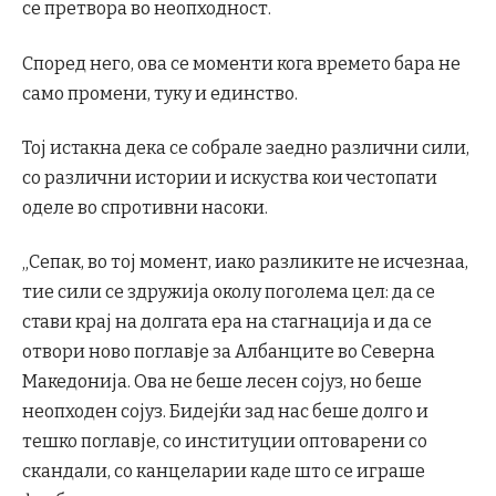
се претвора во неопходност.
Според него, ова се моменти кога времето бара не
само промени, туку и единство.
Тој истакна дека се собрале заедно различни сили,
со различни истории и искуства кои честопати
оделе во спротивни насоки.
„Сепак, во тој момент, иако разликите не исчезнаа,
тие сили се здружија околу поголема цел: да се
стави крај на долгата ера на стагнација и да се
отвори ново поглавје за Албанците во Северна
Македонија. Ова не беше лесен сојуз, но беше
неопходен сојуз. Бидејќи зад нас беше долго и
тешко поглавје, со институции оптоварени со
скандали, со канцеларии каде што се играше