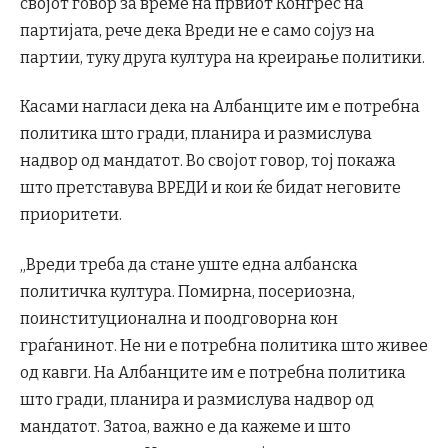
својот говор за време на првиот Конгрес на
партијата, рече дека Вреди не е само сојуз на
партии, туку друга култура на креирање политики.
Касами нагласи дека на Албанците им е потребна
политика што гради, планира и размислува
надвор од мандатот. Во својот говор, тој покажа
што претставува ВРЕДИ и кои ќе бидат неговите
приоритети.
„Вреди треба да стане уште една албанска
политичка култура. Помирна, посериозна,
поинституционална и поодговорна кон
граѓанинот. Не ни е потребна политика што живее
од кавги. На Албанците им е потребна политика
што гради, планира и размислува надвор од
мандатот. Затоа, важно е да кажеме и што