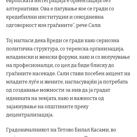
европската интеграција е ориентација без
алтернативи. Ова е патување кое се гради со
кредибилни институции и секојдневна
одговорност кон граѓаните“, рече Сали.
Тој нагласи дека Вреди се гради како сериозна
политичка структура, со теренска организација,
младински и женски форуми, како и со вклучување
на професионалци, со цел да биде блиску до
граѓаните насекаде. Сали стави посебен акцент на
младите луѓе и жените, нагласувајќи ја потребата
од создавање можности за нив да ја градат
иднината на земјата, како и важноста од
зајакнување на општините преку
децентрализација.
Градоначалникот на Тетово Билал Касами, во