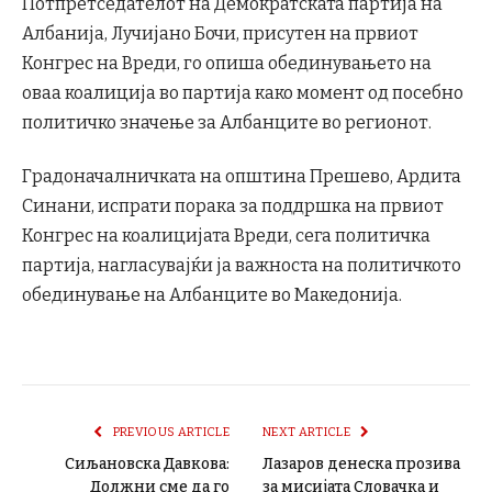
Потпретседателот на Демократската партија на
Албанија, Лучијано Бочи, присутен на првиот
Конгрес на Вреди, го опиша обединувањето на
оваа коалиција во партија како момент од посебно
политичко значење за Албанците во регионот.
Градоначалничката на општина Прешево, Ардита
Синани, испрати порака за поддршка на првиот
Конгрес на коалицијата Вреди, сега политичка
партија, нагласувајќи ја важноста на политичкото
обединување на Албанците во Македонија.
PREVIOUS ARTICLE
NEXT ARTICLE
Сиљановска Давкова:
Лазаров денеска прозива
Должни сме да го
за мисијата Словачка и