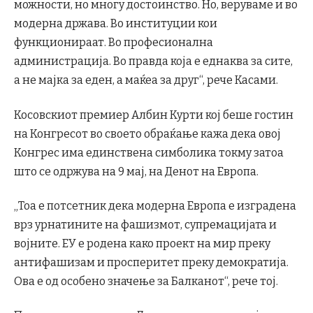
можности, но многу достоинство. Но, веруваме и во
модерна држава. Во институции кои
функционираат. Во професионална
администрација. Во правда која е еднаква за сите,
а не мајка за еден, а маќеа за друг“, рече Касами.
Косовскиот премиер Албин Курти кој беше гостин
на Конгресот во своето обраќање кажа дека овој
Конгрес има единствена симболика токму затоа
што се одржува на 9 мај, на Денот на Европа.
„Тоа е потсетник дека модерна Европа е изградена
врз урнатините на фашизмот, супремацијата и
војните. ЕУ е родена како проект на мир преку
антифашизам и просперитет преку демократија.
Ова е од особено значење за Балканот“, рече тој.