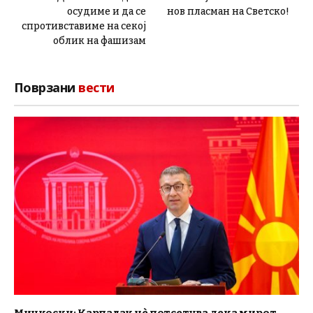
осудиме и да се
нов пласман на Светско!
спротивставиме на секој
облик на фашизам
Поврзани
вести
Мицкоски: Карпалак нè потсетува дека мирот,