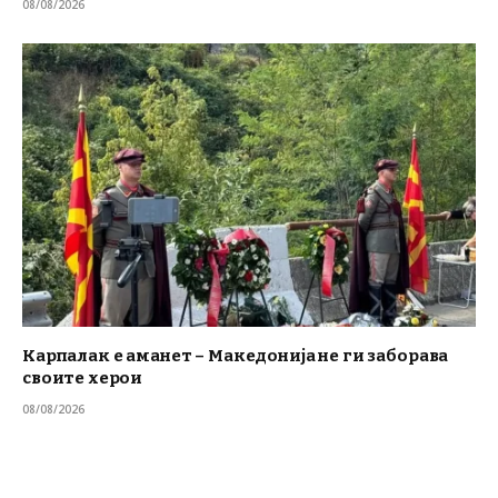
08/08/2026
Карпалак е аманет – Македонија не ги заборава
своите херои
08/08/2026