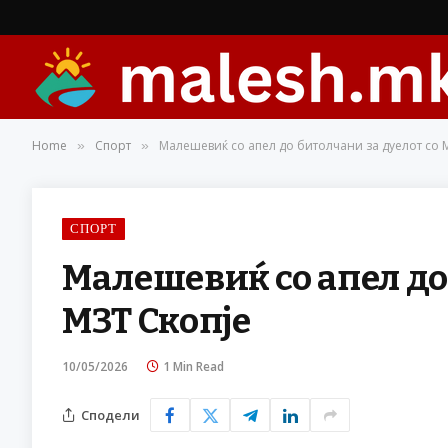
Home
Спорт
Малешевиќ со апел до битолчани за дуелот со 
»
»
СПОРТ
Малешевиќ со апел до
МЗТ Скопје
10/05/2026
1 Min Read
Сподели