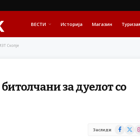
ВЕСТИ
Историја
Магазин
Туриза
МЗТ Скопје
 битолчани за дуелот со
Facebook
X
In
Заследи
(Twitte