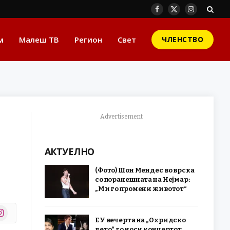
Facebook
X
Instagram
(Twitter)
м
Малеш ТВ
Регион
Свет
ЧЛЕНСТВО
Advertisement
АКТУЕЛНО
(Фото) Шон Мендес во врска
со поранешната на Нејмар:
„Ми го промени животот“
stagram
ЕУ вечерта на „Охридско
r)
лето“ го носи концертот