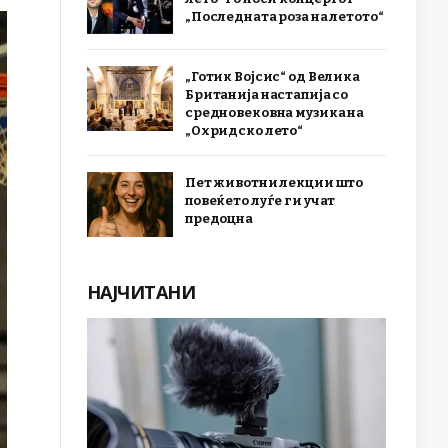
„Последната роза на летото“
„Готик Војсис“ од Велика
Британија настапија со
средновековна музика на
„Охридско лето“
Пет животни лекции што
повеќето луѓе ги учат
предоцна
НАЈЧИТАНИ