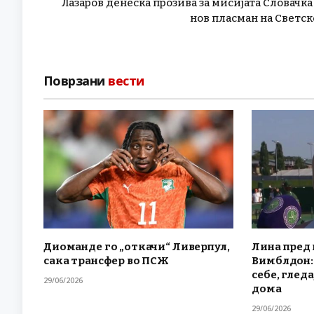
Лазаров денеска прозива за мисијата Словачка
нов пласман на Светск
Поврзани
вести
Диоманде го „откачи“ Ливерпул,
Лина пред 
сака трансфер во ПСЖ
Вимблдон: 
себе, гледа
29/06/2026
дома
29/06/2026