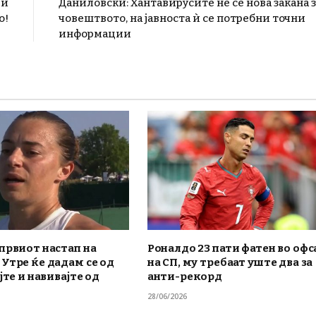
 и
Даниловски: Хантавирусите не се нова закана з
о!
човештвото, на јавноста ѝ се потребни точни
информации
првиот настап на
Роналдо 23 пати фатен во офс
Утре ќе дадам се од
на СП, му требаат уште два за
јте и навивајте од
анти-рекорд
28/06/2026