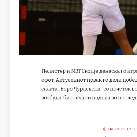
Пелистер и МЗТ Скопје денеска го игр
офот. Актулениот првак го дели побед
салата „Боро Чурлевски“ со почеток во
возбуда, битолчани паднаа во послед
PREVIOUS ARTIC