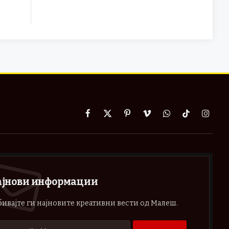
Facebook
X
Pinterest
Vimeo
WhatsApp
TikTok
Instag
(Twitter)
ајнови информации
ивајте ги најновите креативни вести од Малеш.