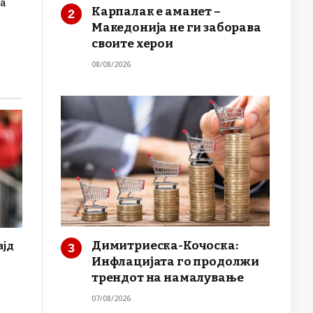
а
Карпалак е аманет –
Македонија не ги заборава
своите херои
08/08/2026
Димитриеска-Кочоска:
ајд
Инфлацијата го продолжи
трендот на намалување
07/08/2026