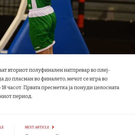
аат вториот полуфинален натпревар во плеј-
а до пласман во финалето, мечот се игра во
 18 часот. Првата пресметка ја понуди целосната
ниот период.
LE
NEXT ARTICLE