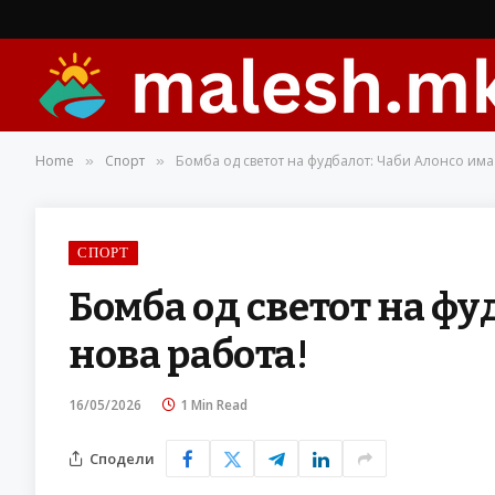
Home
Спорт
Бомба од светот на фудбалот: Чаби Алонсо има
»
»
СПОРТ
Бомба од светот на фу
нова работа!
16/05/2026
1 Min Read
Сподели