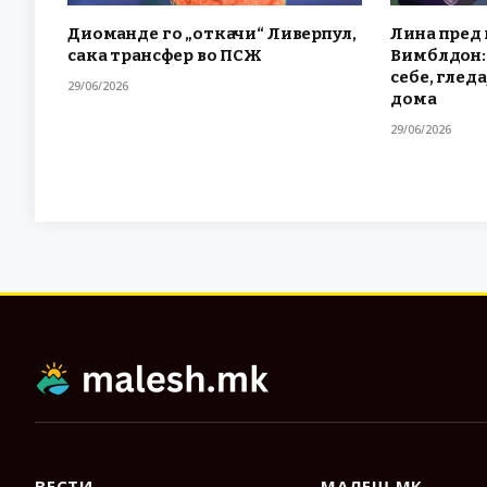
Диоманде го „откачи“ Ливерпул,
Лина пред 
сака трансфер во ПСЖ
Вимблдон: 
себе, гледа
29/06/2026
дома
29/06/2026
ВЕСТИ
МАЛЕШ МК