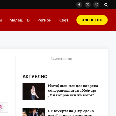
Facebook
X
Instagram
(Twitter)
м
Малеш ТВ
Регион
Свет
ЧЛЕНСТВО
Advertisement
АКТУЕЛНО
(Фото) Шон Мендес во врска
со поранешната на Нејмар:
„Ми го промени животот“
stagram
ЕУ вечерта на „Охридско
r)
лето“ го носи концертот