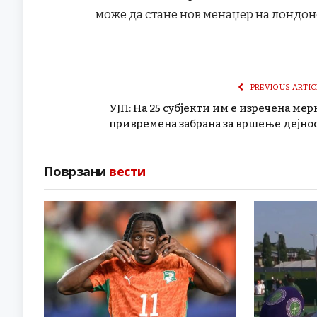
може да стане нов менаџер на лондон
PREVIOUS ARTIC
УЈП: На 25 субјекти им е изречена мер
привремена забрана за вршење дејно
Поврзани
вести