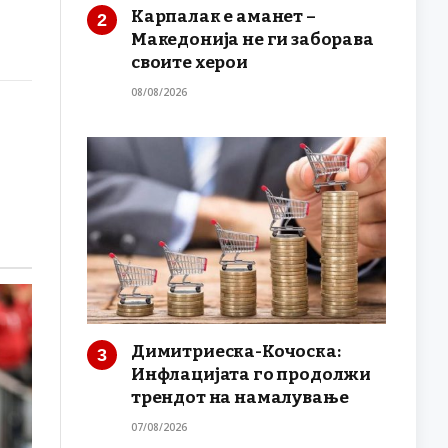
Карпалак е аманет –
Македонија не ги заборава
своите херои
08/08/2026
Димитриеска-Кочоска:
Инфлацијата го продолжи
трендот на намалување
07/08/2026