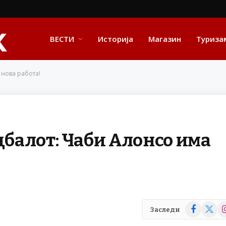
ВЕСТИ
Историја
Магазин
Туриза
 нова работа!
дбалот: Чаби Алонсо има
Facebook
X
In
Заследи
(Twitte