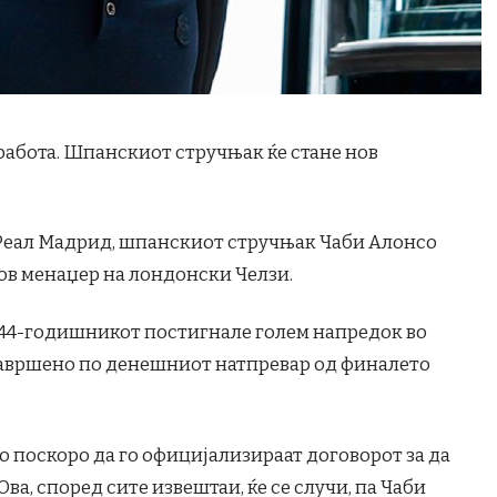
 работа. Шпанскиот стручњак ќе стане нов
 Реал Мадрид, шпанскиот стручњак Чаби Алонсо
 нов менаџер на лондонски Челзи.
 44-годишникот постигнале голем напредок во
 завршено по денешниот натпревар од финалето
о поскоро да го официјализираат договорот за да
Ова, според сите извештаи, ќе се случи, па Чаби