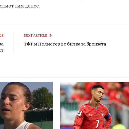
скиот тим денес.
LE
NEXT ARTICLE
ка
ТФТ и Пелистер во битка за бронзата
ст