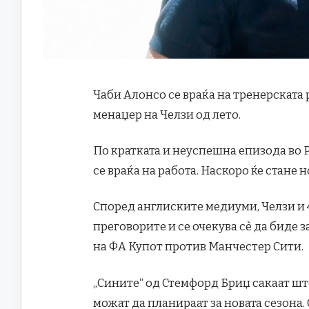
Чаби Алонсо се враќа на тренерската
менаџер на Челзи од лето.
По кратката и неуспешна епизода во
се враќа на работа. Наскоро ќе стане
Според англиските медиуми, Челзи и
преговорите и се очекува сè да биде
на ФА Купот против Манчестер Сити.
„Сините“ од Стемфорд Бриџ сакаат шт
можат да планираат за новата сезона. 