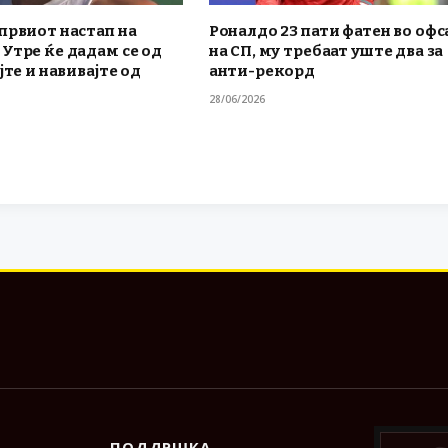
првиот настап на
Роналдо 23 пати фатен во офс
Утре ќе дадам се од
на СП, му требаат уште два за
јте и навивајте од
анти-рекорд
28/06/2026
ПОДДРШКА