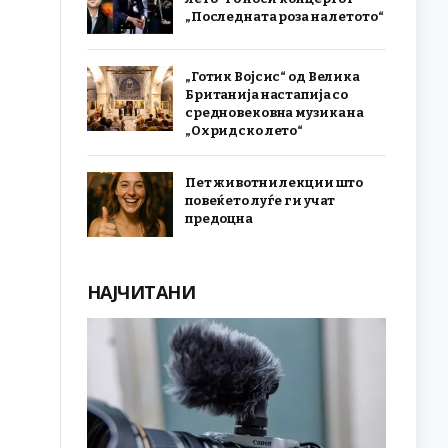
„Последната роза на летото“
„Готик Војсис“ од Велика
Британија настапија со
средновековна музика на
„Охридско лето“
Пет животни лекции што
повеќето луѓе ги учат
предоцна
НАЈЧИТАНИ