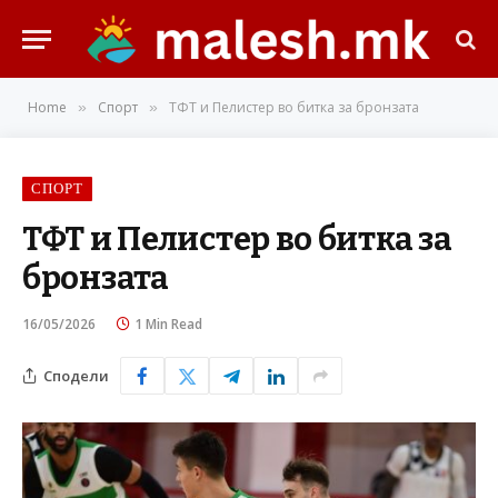
Home
Спорт
ТФТ и Пелистер во битка за бронзата
»
»
СПОРТ
ТФТ и Пелистер во битка за
бронзата
16/05/2026
1 Min Read
Сподели