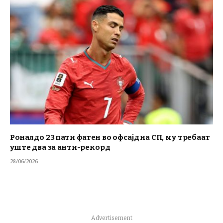
Роналдо 23 пати фатен во офсајд на СП, му требаат
уште два за анти-рекорд
28/06/2026
Advertisement