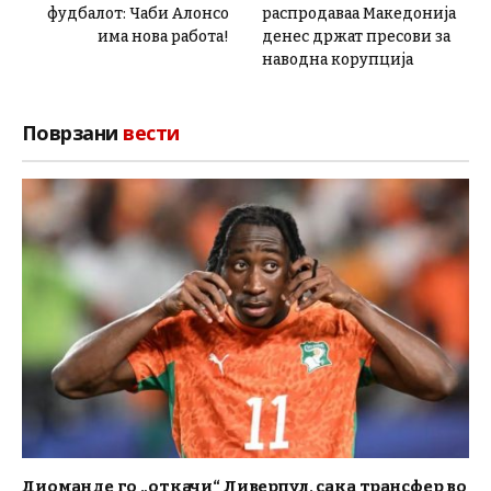
фудбалот: Чаби Алонсо
распродаваа Македонија
има нова работа!
денес држат пресови за
наводна корупција
Поврзани
вести
Диоманде го „откачи“ Ливерпул, сака трансфер во