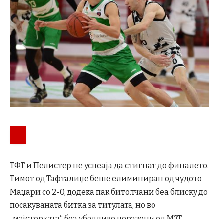
ТФТ и Пелистер не успеаја да стигнат до финалето.
Тимот од Тафталиџе беше елиминиран од чудото
Маџари со 2-0, додека пак битолчани беа блиску до
посакуваната битка за титулата, но во
„мајсторката“ беа убедливо поразени од МЗТ