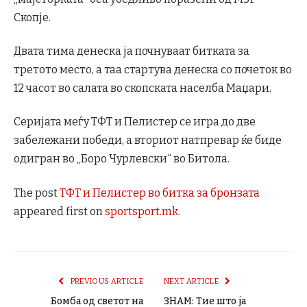
Скопје.
Двата тима денеска ја почнуваат битката за
третото место, а таа стартува денеска со почеток во
12 часот во салата во скопската населба Маџари.
Серијата меѓу ТФТ и Пелистер се игра до две
забележани победи, а вториот натпревар ќе биде
одигран во „Боро Чурлевски“ во Битола.
The post
ТФТ и Пелистер во битка за бронзата
appeared first on
sportsport.mk
.
PREVIOUS ARTICLE
NEXT ARTICLE
Бомба од светот на
ЗНАМ: Тие што ја