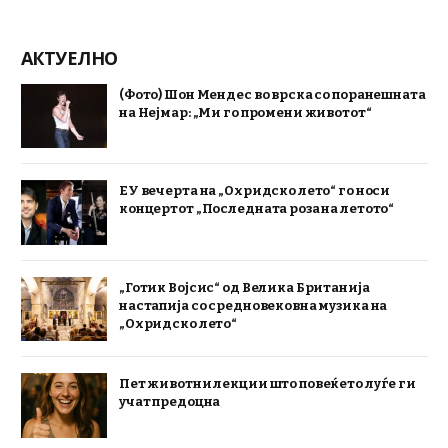
АКТУЕЛНО
(Фото) Шон Мендес во врска со поранешната
на Нејмар: „Ми го промени животот“
ЕУ вечерта на „Охридско лето“ го носи
концертот „Последната роза на летото“
„Готик Војсис“ од Велика Британија
настапија со средновековна музика на
„Охридско лето“
Пет животни лекции што повеќето луѓе ги
учат предоцна