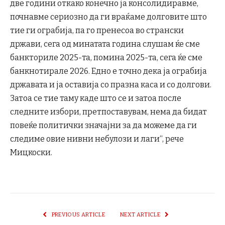
две години откако конечно ја консолидиравме,
почнавме сериозно да ги враќаме долговите што
тие ги ограбија, па го пренесоа во странски
држави, сега од минатата година слушам ќе сме
банкториле 2025-та, помина 2025-та, сега ќе сме
банкнотирале 2026. Едно е точно дека ја ограбија
државата и ја оставија со празна каса и со долгови.
Затоа се тие таму каде што се и затоа после
следните избори, претпоставувам, нема да бидат
повеќе политички значајни за да можеме да ги
следиме овие нивни небулози и лаги“, рече
Мицкоски.
PREVIOUS ARTICLE
NEXT ARTICLE