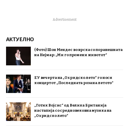
Advertisement
АКТУЕЛНО
(Фото) Шон Мендес во врска со поранешната
на Нејмар: „Ми го промени животот“
ЕУ вечерта на „Охридско лето“ го носи
концертот „Последната роза на летото“
„Готик Војсис“ од Велика Британија
настапија со средновековна музика на
„Охридско лето“