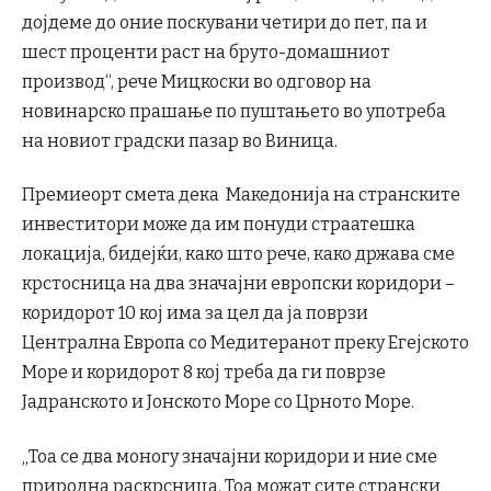
дојдеме до оние поскувани четири до пет, па и
шест проценти раст на бруто-домашниот
производ“, рече Мицкоски во одговор на
новинарско прашање по пуштањето во употреба
на новиот градски пазар во Виница.
Премиеорт смета дека Македонија на странските
инвеститори може да им понуди страатешка
локација, бидејќи, како што рече, како држава сме
крстосница на два значајни европски коридори –
коридорот 10 кој има за цел да ја поврзи
Централна Европа со Медитеранот преку Егејското
Море и коридорот 8 кој треба да ги поврзе
Јадранското и Јонското Море со Црното Море.
„Тоа се два моногу значајни коридори и ние сме
природна раскрсница. Тоа можат сите странски