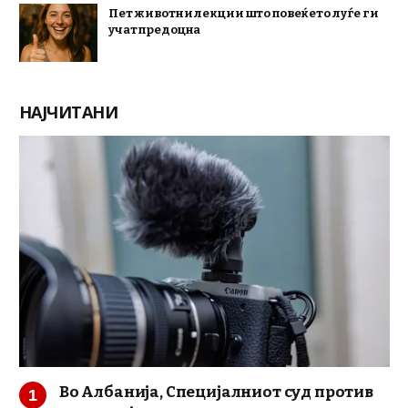
Пет животни лекции што повеќето луѓе ги
учат предоцна
НАЈЧИТАНИ
Во Албанија, Специјалниот суд против