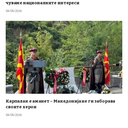
чуваме националните интереси
08/08/2026
Карпалак е аманет – Македонија не ги заборава
своите херои
08/08/2026