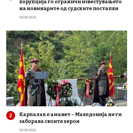
корупција го ограничи известувањето
на новинарите од судските постапки
06/08/2026
Карпалак е аманет – Македонија не ги
заборава своите херои
08/08/2026