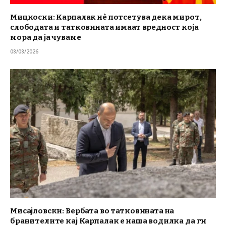
Мицкоски: Карпалак нè потсетува дека мирот,
слободата и татковината имаат вредност која
мора да ја чуваме
08/08/2026
Мисајловски: Вербата во татковината на
бранителите кај Карпалак е наша водилка да ги