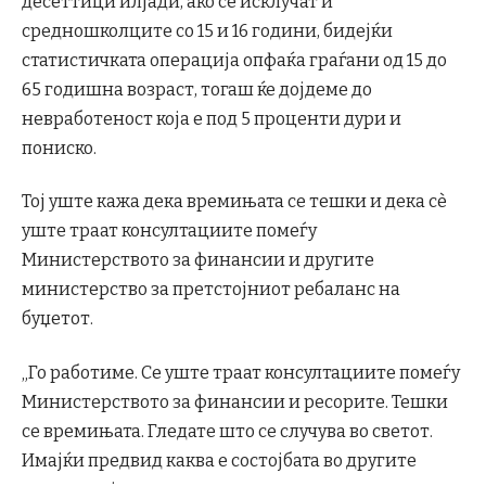
десеттици илјади, ако се исклучат и
средношколците со 15 и 16 години, бидејќи
статистичката операција опфаќа граѓани од 15 до
65 годишна возраст, тогаш ќе дојдеме до
невработеност која е под 5 проценти дури и
пониско.
Тој уште кажа дека времињата се тешки и дека сѐ
уште траат консултациите помеѓу
Министерството за финансии и другите
министерство за претстојниот ребаланс на
буџетот.
„Го работиме. Се уште траат консултациите помеѓу
Министерството за финансии и ресорите. Тешки
се времињата. Гледате што се случува во светот.
Имајќи предвид каква е состојбата во другите