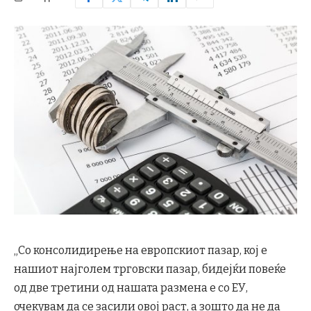
„Со консолидирење на европскиот пазар, кој е
нашиот најголем трговски пазар, бидејќи повеќе
од две третини од нашата размена е со ЕУ,
очекувам да се засили овој раст, а зошто да не да