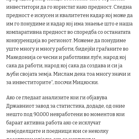
инвеститори да го користат како предност. Следна
предност е искусен и квалитетен кадар кој може да
им го понудиме и кадар кој има знаење што е наша
компаративна предност во споредба со останатата
конкуренција во регионот. Можеме да понудиме
уште многу и многу работи, бидејќи граѓаните во
Македонија се чесни и работливи луѓе, народ кој
сака да работи, народ кој сака да создава и си ја
љуби својата земја. Мислам дека тоа многу значи и
за инвеститорите“, посочи Мицкоски.
Ако се гледаат анализите кои ги објавува
Државниот завод за статистика, додаде, од оние
нешто под 90.000 невработени во моментов кои
бараат активна работа ако се исклучат
земјоделците и поедници кои се неколку