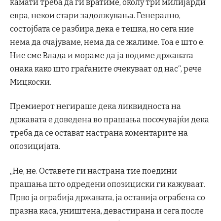
камати треба да ги вратиме, околу три милијарди
евра, некои стари задолжувања. Генерално,
состојбата се разбира дека е тешка, но сега ние
нема да очајуваме, нема да се жалиме. Тоа е што е.
Ние сме Влада и мораме да ја водиме државата
онака како што граѓаните очекуваат од нас“, рече
Мицкоски.
Премиерот негираше дека ликвидноста на
државата е доведена во прашања посочувајќи дека
треба да се остават настрана коментарите на
опозицијата.
„Не, не. Оставете ги настрана тие поедини
прашања што одредени опозициски ги кажуваат.
Прво ја ограбија државата, ја оставија ограбена со
празна каса, уништена, девастирана и сега после