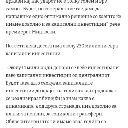
држави кај нас ударот не е толку голем и врз
самиот Буџет, но генерално ќе гледаме да
направиме едно оптимално решение со коешто ќе
имаме доволно и за капитални инвестиции“, рече
премиерот Мицкоски.
Потсети дека досега има околу 230 милиони евра
капитални инвестиции.
„Околу 14 милијарди денари се веќе инвестирани
како капитални инвестиции од централниот
Буџет така што очекувам капиталните
инвестиции до крајот на годината да продолжат
се реализираат бидејќи ја знам каква е
динамиката, а од друга страна да има доволно за
плати, за пензии, за социјални трансфери.
Обврските кои што ги имаме оваа година со