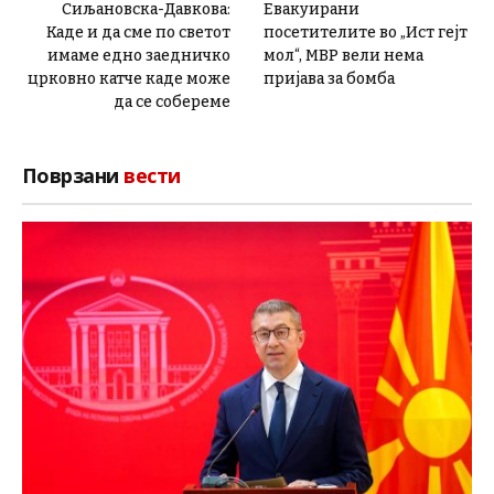
Сиљановска-Давкова:
Евакуирани
Каде и да сме по светот
посетителите во „Ист гејт
имаме едно заедничко
мол“, МВР вели нема
црковно катче каде може
пријава за бомба
да се собереме
Поврзани
вести