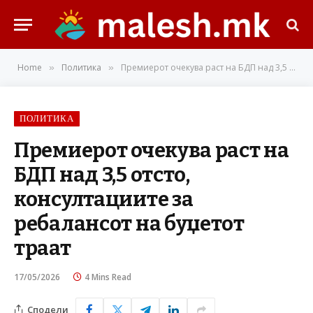
Home
Политика
Премиерот очекува раст на БДП над 3,5 отсто, консултациите за ребалансот на буџетот траат
»
»
ПОЛИТИКА
Премиерот очекува раст на
БДП над 3,5 отсто,
консултациите за
ребалансот на буџетот
траат
17/05/2026
4 Mins Read
Сподели