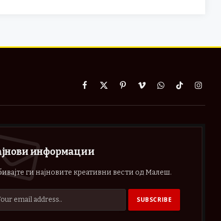
Facebook
X
Pinterest
Vimeo
WhatsApp
TikTok
Instag
(Twitter)
ајнови информации
ивајте ги најновите креативни вести од Малеш.