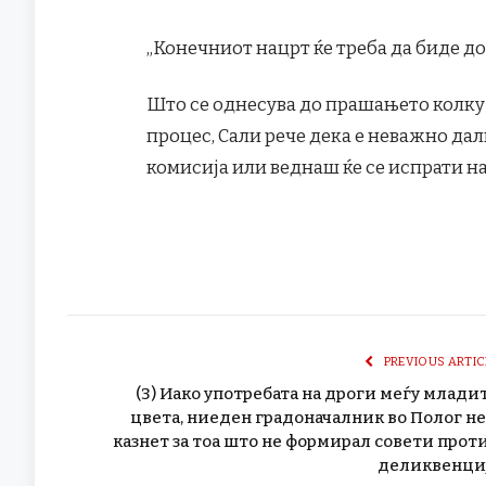
„Конечниот нацрт ќе треба да биде дос
Што се однесува до прашањето колку в
процес, Сали рече дека е неважно дал
комисија или веднаш ќе се испрати н
PREVIOUS ARTIC
(3) Иако употребата на дроги меѓу млади
цвета, ниеден градоначалник во Полог не
казнет за тоа што не формирал совети прот
деликвенци