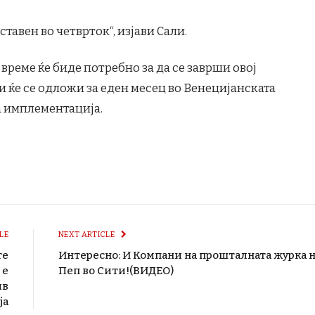
тавен во четврток“, изјави Сали.
реме ќе биде потребно за да се заврши овој
и ќе се одложи за еден месец во Венецијанската
а имплементација.
LE
NEXT ARTICLE
те
Интересно: И Компани на прошталната журка 
 е
Пеп во Сити!(ВИДЕО)
ив
ја