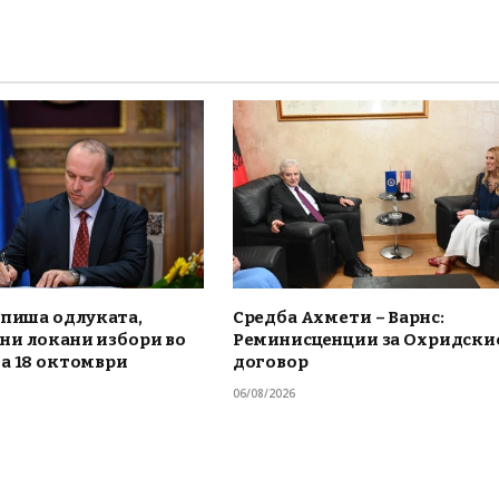
тпиша одлуката,
Средба Ахмети – Варнс:
ни локани избори во
Реминисценции за Охридски
а 18 октомври
договор
06/08/2026