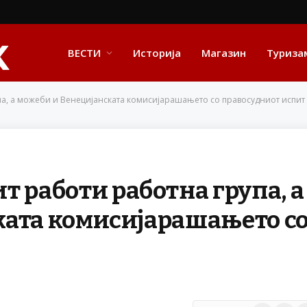
ВЕСТИ
Историја
Магазин
Туриза
па, а можеби и Венецијанската комисијарашањето со правосудниот испит
т работи работна група, а
ката комисијарашањето с