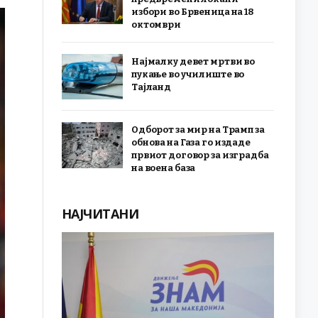
избори во Брвеница на 18
октомври
Најмалку девет мртви во
пукање во училиште во
Тајланд
Одборот за мир на Трамп за
обнова на Газа го издаде
првиот договор за изградба
на воена база
НАЈЧИТАНИ