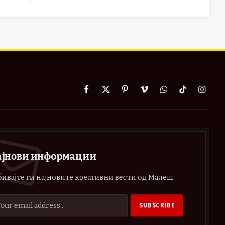
Facebook
X
Pinterest
Vimeo
WhatsApp
TikTok
Instag
(Twitter)
ајнови информации
ивајте ги најновите креативни вести од Малеш.