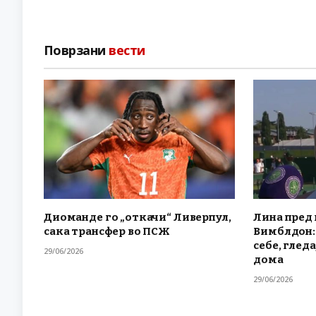
Поврзани
вести
Диоманде го „откачи“ Ливерпул,
Лина пред 
сака трансфер во ПСЖ
Вимблдон: 
себе, гледа
29/06/2026
дома
29/06/2026