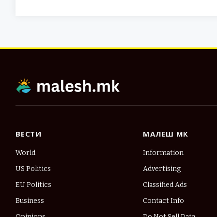
ВЕСТИ
МАЛЕШ МК
World
Information
US Politics
Advertising
EU Politics
Classified Ads
Business
Contact Info
Opinions
Do Not Sell Data