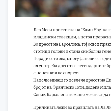
Лео Меси пристигна на “Камп Ноу“ как
младински селекции, а потоа прерасна 
Во дресот на Барселона, тој освои пра
стотици голови и стана симбол на ге
Поради сето ова, многу фанови со годи
од употреба дресот со легендарниот бр
е непозната во спортот.
Наполи еднаш го повлече дресот на Ди
бројот на Франческо Тоти, додека Мил
Сепак, Барселона немаше можност да го
Причината лежи во правилата на Ла Ли