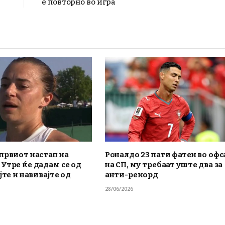
е повторно во игра
првиот настап на
Роналдо 23 пати фатен во офс
Утре ќе дадам се од
на СП, му требаат уште два за
јте и навивајте од
анти-рекорд
28/06/2026