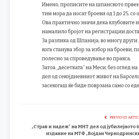
Имено, прописите на шпанското првенс
тим мора да носат броеви од 1 до 25, 
Ова практично значи дека клубовите не
намалило бројот на регистрации дост
За разлика од Шпанија, во многу други
кога станува збор за избор на броеви, 
полесно за спроведување во пракса.
Затоа „десетката“ на Меси, без оглед н
дел од секојдневниот живот на Барсело
засекогаш ќе биде поврзана само со еде
PREVIOUS ARTIC
„Страв и надеж“ на МНТ дел од јубилејното 6
издание на МТФ „Војдан Чернодринск