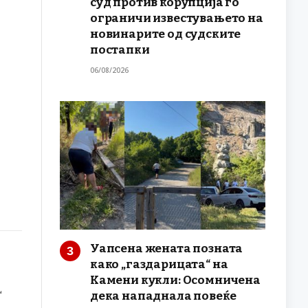
суд против корупција го
ограничи известувањето на
новинарите од судските
постапки
06/08/2026
Уапсена жената позната
како „газдарицата“ на
Камени кукли: Осомничена
дека нападнала повеќе
“