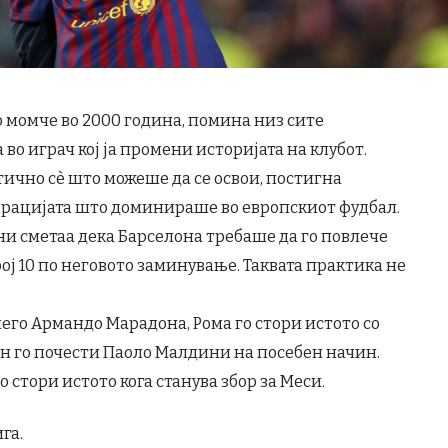
о момче во 2000 година, помина низ сите
во играч кој ја промени историјата на клубот.
ктично сè што можеше да се освои, постигна
нерацијата што доминираше во европскиот фудбал.
ни сметаа дека Барселона требаше да го повлече
ој 10 по неговото заминување. Таквата практика не
его Армандо Марадона, Рома го стори истото со
ан го почести Паоло Малдини на посебен начин.
 стори истото кога станува збор за Меси.
га.