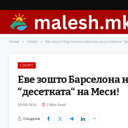
Home
Спорт
Еве зошто Барселона никогаш не ја повлече “де
»
»
СПОРТ
Еве зошто Барселона н
“десетката“ на Меси!
09/06/2026
2 Mins Read
Сподели