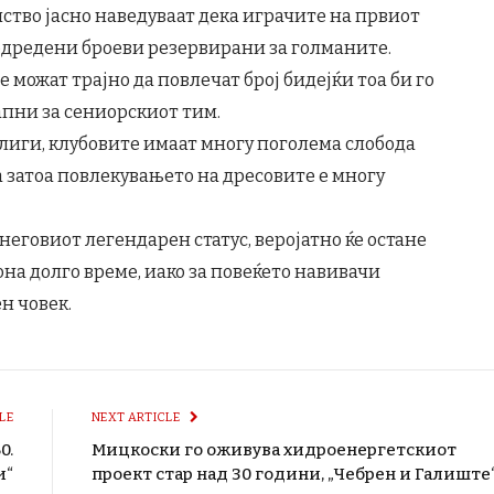
тво јасно наведуваат дека играчите на првиот
со одредени броеви резервирани за голманите.
 можат трајно да повлечат број бидејќи тоа би го
апни за сениорскиот тим.
 лиги, клубовите имаат многу поголема слобода
па затоа повлекувањето на дресовите е многу
а неговиот легендарен статус, веројатно ќе остане
на долго време, иако за повеќето навивачи
н човек.
LE
NEXT ARTICLE
0.
Мицкоски го оживува хидроенергетскиот
и“
проект стар над 30 години, „Чебрен и Галиште