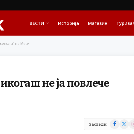
ВЕСТИ
Историја
Магазин
Туриза
сетката“ на Меси!
икогаш не ја повлече
Facebook
X
In
Заследи
(Twitte