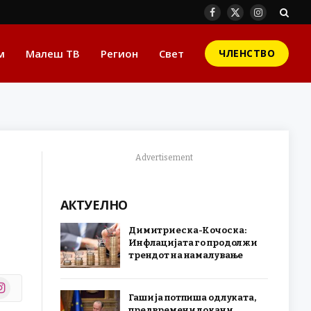
Facebook
X
Instagram
(Twitter)
м
Малеш ТВ
Регион
Свет
ЧЛЕНСТВО
Advertisement
АКТУЕЛНО
Димитриеска-Кочоска:
Инфлацијата го продолжи
трендот на намалување
stagram
Гаши ја потпиша одлуката,
r)
предвремени локани