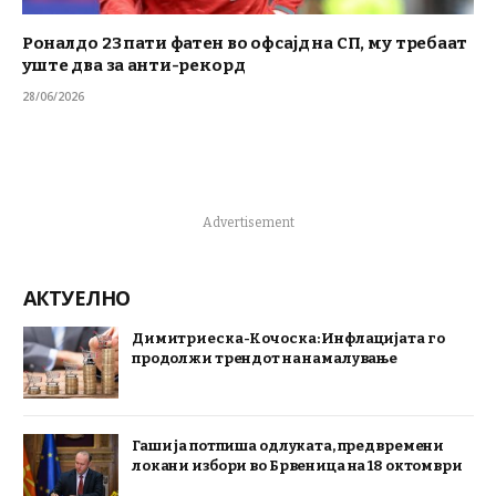
Роналдо 23 пати фатен во офсајд на СП, му требаат
уште два за анти-рекорд
28/06/2026
Advertisement
АКТУЕЛНО
Димитриеска-Кочоска: Инфлацијата го
продолжи трендот на намалување
Гаши ја потпиша одлуката, предвремени
локани избори во Брвеница на 18 октомври