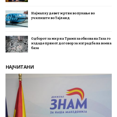
Најмалку девет мртви во пукање во
училиште во Тајланд
Одборот за мир на Трамп за обнова на Газа го
издаде првиот договор за изградба на воена
база
НАЈЧИТАНИ