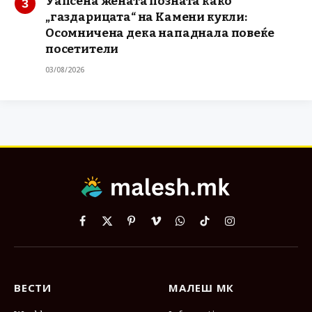
Уапсена жената позната како
„газдарицата“ на Камени кукли:
Осомничена дека нападнала повеќе
посетители
03/08/2026
Facebook
X
Pinterest
Vimeo
WhatsApp
TikTok
Instagram
(Twitter)
ВЕСТИ
МАЛЕШ МК