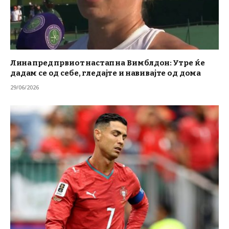
Лина пред првиот настап на Вимблдон: Утре ќе
дадам се од себе, гледајте и навивајте од дома
29/06/2026