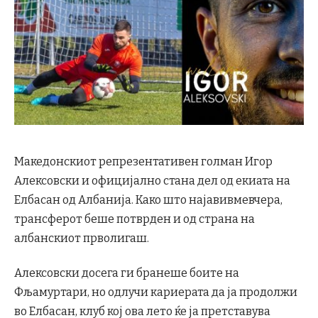
Македонскиот репрезентативен голман Игор
Алексовски и официјално стана дел од екиата на
Елбасан од Албанија. Како што најавивмевчера,
трансферот беше потврден и од страна на
албанскиот прволигаш.
Алексовски досега ги бранеше боите на
Фљамуртари, но одлучи кариерата да ја продолжи
во Елбасан, клуб кој ова лето ќе ја претставува