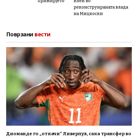
примирјето
Влен во
реконструираната влада
на Мицкоски
Поврзани
вести
Диоманде го „откачи“ Ливерпул, сака трансфер во