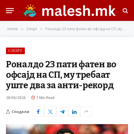
Home
Спорт
Роналдо 23 пати фатен во офсајд на СП, му требаат уште два за анти-рекорд
»
»
СПОРТ
Роналдо 23 пати фатен во
офсајд на СП, му требаат
уште два за анти-рекорд
28/06/2026
1 Min Read
Сподели