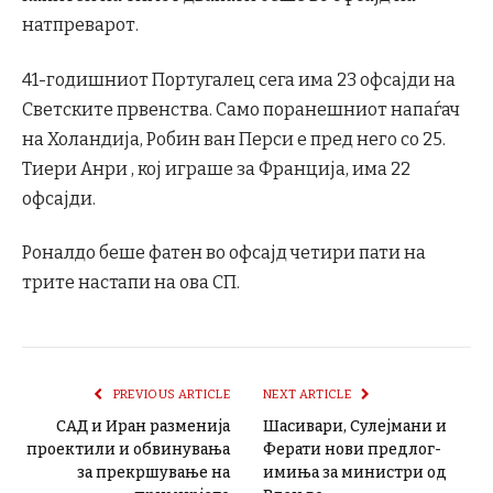
натпреварот.
41-годишниот Португалец сега има 23 офсајди на
Светските првенства. Само поранешниот напаѓач
на Холандија, Робин ван Перси е пред него со 25.
Тиери Анри , кој играше за Франција, има 22
офсајди.
Роналдо беше фатен во офсајд четири пати на
трите настапи на ова СП.
PREVIOUS ARTICLE
NEXT ARTICLE
САД и Иран разменија
Шасивари, Сулејмани и
проектили и обвинувања
Ферати нови предлог-
за прекршување на
имиња за министри од