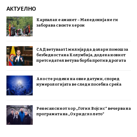
АКТУЕЛНО
Карпалак е аманет – Македонија не ги
заборава своите херои
САД ветуваат 1 милијарда долари помош за
безбедноста на Колумбија, додека новиот
претседател ветува борба против дрогата
Ако сте родени на овие датуми, според
нумерологијата ве следи посебна среќа
Ренесансниот хор „Готик Војсис“ вечерва на
програмата на „Охридско лето“