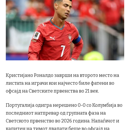
Кристијано Роналдо заврши на второто место на
листата на играчи кои најчесто биле фатени во
офсајд на Светските првенства во 21 век.
Португалија одигра нерешено 0-0 со Колумбија во
последниот натпревар од групната фаза на
Светското првенство во 2026 година. Напаѓачот и
капитен на тимот двапати беше во офсајд на