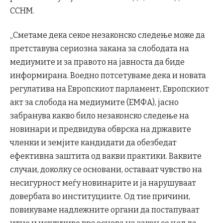
ССНМ.
„Сметаме дека секое незаконско следење може да
претставува сериозна закана за слободата на
медиумите и за правото на јавноста да биде
информирана. Воедно потсетуваме дека и новата
регулатива на Европскиот парламент, Европскиот
акт за слобода на медиумите (ЕМФА), јасно
забранува какво било незаконско следење на
новинари и предвидува обврска на државите
членки и земјите кандидати да обезбедат
ефективна заштита од вакви практики. Ваквите
случаи, доколку се основани, оставаат чувство на
несигурност меѓу новинарите и ја нарушуваат
довербата во институциите. Од тие причини,
повикуваме надлежните органи да постапуваат