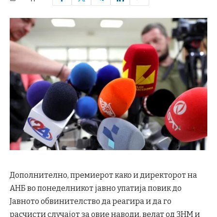
Дополнително, премиерот како и директорот на
АНБ во понеделникот јавно упатија повик до
Јавното обвинителство да реагира и да го
расчисти случајот за овие наводи, велат од ЗНМ и