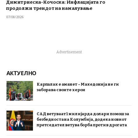
Димитриеска-Кочоска: Инфлацијата го
продолжи трендот на намалување
07/08/2026
Advertisement
АКТУЕЛНО
Карпалак е аманет – Македонија не ги
заборава своите херои
САД ветуваат 1 милијарда долари помош за
безбедноста на Колумбија, додека новиот
претседател ветува борба против дрогата