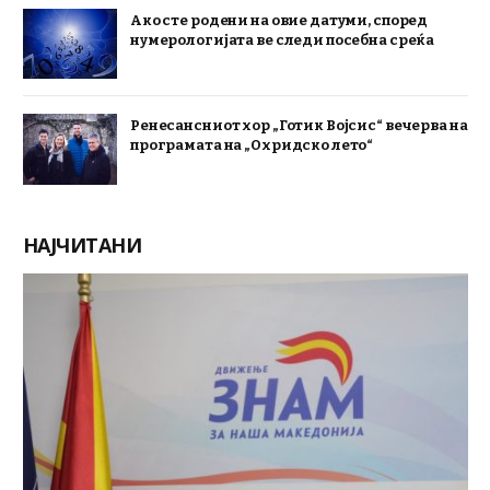
Ако сте родени на овие датуми, според
нумерологијата ве следи посебна среќа
Ренесансниот хор „Готик Војсис“ вечерва на
програмата на „Охридско лето“
НАЈЧИТАНИ