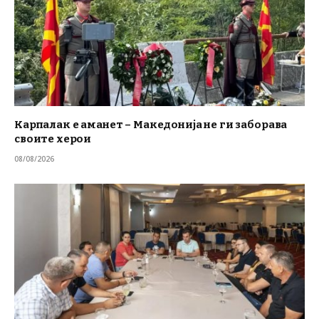
Карпалак е аманет – Македонија не ги заборава
своите херои
08/08/2026