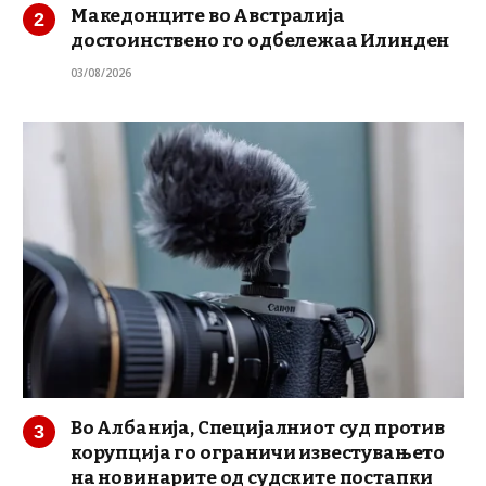
Македонците во Австралија
достоинствено го одбележаа Илинден
03/08/2026
Во Албанија, Специјалниот суд против
корупција го ограничи известувањето
на новинарите од судските постапки