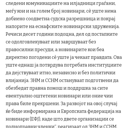
следени комуникациите на илјадници граѓани,
меѓу кои и на голем број новинари, сè уште нема
добиено соодветна судска разрешница и покрај
напорите на еснафските новинарски здруженија.
Речиси десет години подоцна, дел од постапките
се одолговлекуваат или завршуваат без
правосилни пресуди, а новинарите кои беа
директно погодени сè уште ја чекаат правдата. Ова
уште еднаш ја потврдува потребата институциите
да дејствуваат итно, независно и без политички
влијанија. ЗНМ и ССНМ остануваат подготвени да
обезбедат правна помош и поддршка за сите
евентуално оштетени новинари или оние чии
права биле прекршени. За развојот на овој случај
ќе биде информирана и Европската федерација на
новинари (ЕФЈ), каде што двете организации се
полноправни членки“, реагираат од ЗНМ и ССНМ.