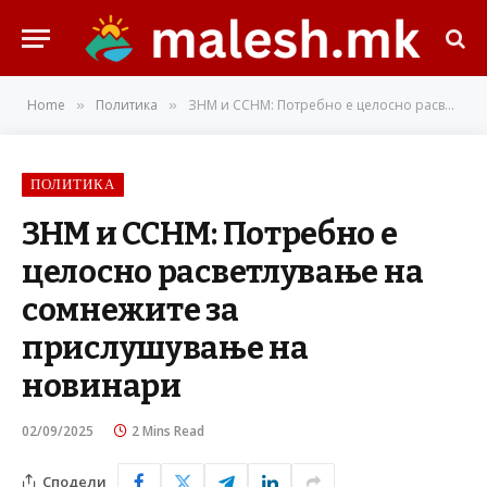
Home
Политика
ЗНМ и ССНМ: Потребно е целосно расветлување на сомнежите за прислушување на новинари
»
»
ПОЛИТИКА
ЗНМ и ССНМ: Потребно е
целосно расветлување на
сомнежите за
прислушување на
новинари
02/09/2025
2 Mins Read
Сподели