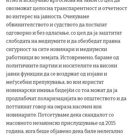
итно и исклучиво врз основа на закон со цел да
овозможат целосна транспарентност и отчетност
во интерес на јавноста. Очекуваме
обвинителството и судството да постапат
одговорно и без одлагање, со цел да ја заштитат
слободата на медиумите и да обезбедат правна
сигурност за сите новинари и медиумски
работници во земјата. Истовремено, бараме од
политичките партии и носителите на високи
јавни функции да се воздржат од изјави и
меѓусебни препукувања, во кои користат
новинарски имиња бидејќи со тоа можат да ја
продлабочат поларизацијата во општеството и да
поттикнат говор на омраза насочен кон
новинарите. Потсетуваме дека скандалот со
масовното незаконско прислушување од 2015
година, кога беше објавено дека биле нелегално