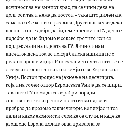
всушност за нејзиниот крах, па се чини дека на
долг рок таа и нема да постои – така што дилемата
сама по себе ќе ни се развива. Други пак велат дека
воопшто не е добро да бидеме членки на ЕУ, дека е
подобро да не бидеме и секако третите, кои се
поддржувачи на идејата за ЕУ. Лично, имам
впечаток дека тоа во некоја блиска иднина не е
реална пропозиција. Многу зависи од тоа што ќе се
случува во општествата на земјите во Европската
Унија. Постои процес на јакнење на десницата,
која има голем отпор Европската Унија да се шири,
така што ЕУ нема да се охрабри поради
сопствените внатрешни политички односи
пребрзо да преземе такви чекори. Ќе влијае и тоа
дали и каков економски слом ќе се случи, и каде ќе
ја одведе Европа целата оваа приказна за