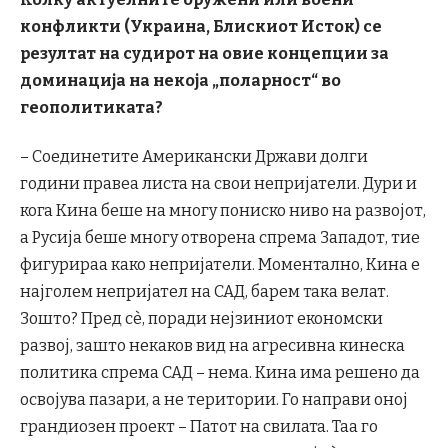
конфликти (Украина, Блискиот Исток) се
резултат на судирот на овие концепции за
доминација на некоја „поларност“ во
геополитиката?
– Соединетите Американски Држави долги
години правеа листа на свои непријатели. Дури и
кога Кина беше на многу пониско ниво на развојот,
а Русија беше многу отворена спрема Западот, тие
фигурираа како непријатели. Моментално, Кина е
најголем непријател на САД, барем така велат.
Зошто? Пред сè, поради нејзиниот економски
развој, зашто некаков вид на агресивна кинеска
политика спрема САД – нема. Кина има решено да
освојува пазари, а не територии. Го направи оној
грандиозен проект – Патот на свилата. Таа го