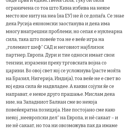
биде прва и единствена сила, туку би била
ограничена со тоа што Кина избива на некое
место кое ниту на неа (на ЕУ) не ѝ се допаѓа. Се знае
дека Русија економски заостанува и дека има
многу внатрешни проблеми, но сепак е нуклеарна
сила, така што повеќе тоа не е веќе игра на
„големиот шеф“ САД и неговиот најблизок
партнер, Европа. Дури и тие односи имаат свои
тензии, изразени преку трговската војна со
царини. Во овој свет кој се усложнува (расте моќта
на Бразил, Нигерија, Индија), тоа веќе не е свет во
кој една сила ќе надвладее. А какви сојузи ќе се
направат, е некое друго прашање. Мислам дека
ние, на Западниот Балкан сме во некоја
повеќекратна позиција. Ние постојано сме како
некој „неевропски дел“ на Европа, и нè сакаат – и
не нè сакаат, но тоа ни овозможува пак да имаме