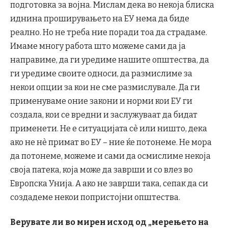
подготовка за војна. Мислам дека во некоја блиска
иднина проширувањето на ЕУ нема да биде
реално. Но не треба ние поради тоа да страдаме.
Имаме многу работа што можеме сами да ја
направиме, да ги уредиме нашите општества, да
ги уредиме своите односи, да размислиме за
некои опции за кои не сме размислувале. Да ги
применуваме оние закони и норми кои ЕУ ги
создала, кои се вредни и заслужуваат да бидат
применети. Не е ситуацијата сè или ништо, дека
ако не нè примат во ЕУ – ние ќе потонеме. Не мора
да потонеме, можеме и сами да осмислиме некоја
своја патека, која може да заврши и со влез во
Европска Унија. А ако не заврши така, сепак да си
создадеме некои попристојни општества.
Верувате ли во мирен исход од „мерењето на