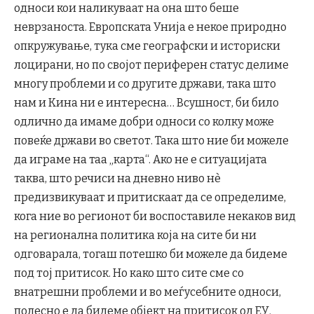
односи кои наликуваат на она што беше
неврзаноста. Европската Унија е некое природно
опкружување, тука сме географски и историски
лоцирани, но по својот периферен статус делиме
многу проблеми и со другите држави, така што
нам и Кина ни е интересна… Всушност, би било
одлично да имаме добри односи со колку може
повеќе држави во светот. Така што ние би можеле
да играме на таа „карта“. Ако не е ситуацијата
таква, што речиси на дневно ниво нè
предизвикуваат и притискаат да се определиме,
кога ние во регионот би воспоставиле некаков вид
на регионална политика која на сите би ни
одговарала, тогаш потешко би можеле да бидеме
под тој притисок. Но како што сите сме со
внатрешни проблеми и во меѓусебните односи,
полесно е да бидеме објект на притисок од ЕУ.