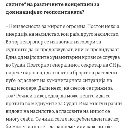
силите“ на различните концепции за
доминација во геополитиката?
– Неизвесноста за мирот е огромна. Постои некоја
инерција на насилство, кои раѓа друго насилство.
Во тој некој виор се изнаоѓаат изговори за
судирите да се продолжуваат, или се превидуваат.
Една од најлошите хуманитарни кризи се случува
во Судан. Повторно генералниот секретар на ОН ја
нарече најлоша, од аспект на бројот на раселени
луѓе, од аспект на хуманитарната ситуација на
глад и колера. Дали некој на светов се грижи за
тоа? Речиси никој, едвај да може нешто и да се
прочита во медиумите за Судан. Има многу и разни
видови на насилство, а гласовите на мирот се
многу слаби. Се чини сега е потребен еден глас кој
би можел да каже – да запреме, или како вид ќе