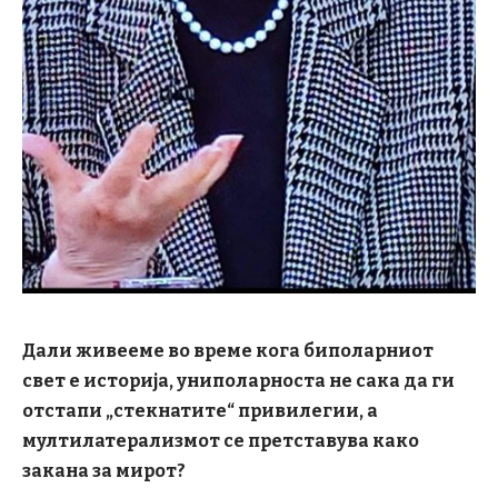
Дали живееме во време кога биполарниот
свет е историја, униполарноста не сака да ги
отстапи „стекнатите“ привилегии, а
мултилатерализмот се претставува како
закана за мирот?