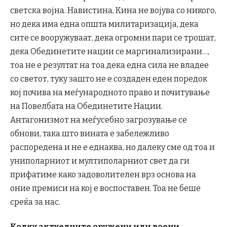
светска војна. Навистина, Кина не војува со никого,
но дека има една општа милитаризација, дека
сите се вооружуваат, дека огромни пари се трошат,
дека Обединетите нации се маргинализирани…,
тоа не е резултат на тоа дека една сила не владее
со светот, туку зашто не е создаден еден поредок
кој почива на меѓународното право и почитување
на Повелбата на Обединетите Нации.
Антагонизмот на меѓусебно загрозување се
обнови, така што вината е забележливо
распоредена и не е еднаква, но далеку сме од тоа и
униполарниот и мултиполарниот свет да ги
прифатиме како задоволителен врз основа на
оние премиси на кој е воспоставен. Тоа не беше
среќа за нас.
Колку актуелните оружени или воени