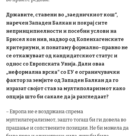
Државите, ставени во „заедничкиот кош“,
наречен Западен Балкан и покрај сите
непринципиелности и посебни услови на
Брисел кон нив, надвор од Копенхагенските
критериуми, и понатаму формално–правно не
се откажуваат од кандидатскиот статус и
однос со Европската Унија. Дали оваа
„неформална врска“ со ЕУ е ограничувачки
фактор за земјите од Западен Балкан да го
изразат својот став за мултиполаризмот како
опција што би сакале да ја разгледаат?
– Европа не е воздржана спрема
мултилатерализмот, зашто тогаш би ги довела во
прашање и сопствените позиции. Не би можела да