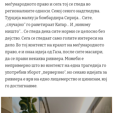
меѓународното право и сега тој се гледа во
регионалните односи. Секој секого надгледува.
Турција малку ја бомбардира Сирија… Сите,
„случајно“ го ракетираат Катар… И „никому
ништо“… Се гледа дека сите норми се целосно без
дејство. Сега се гледаат само голите интереси на
дело. Во тој контекст на крахот на меѓународното
право, е и онаа идеја од Газа, после сите масакри,
да се прави некаква ривиера. Можеби е
непримерно што во контекст на една трагедија го
употребив зборот „перверзно“, но секако идејата за
ривиера е врв на едно лицемерство и цинизам, кој
го достигнавме.