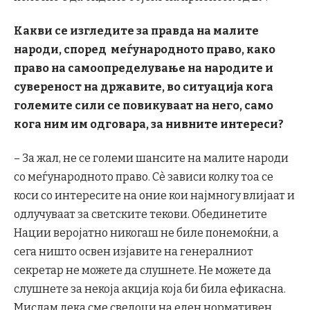
Какви се изгледите за правда на малите
народи, според меѓународното право, како
право на самоопределување на народите и
сувереност на државите, во ситуација кога
големите сили се повикуваат на него, само
кога ним им одговара, за нивните интереси?
– За жал, не се големи шансите на малите народи
со меѓународното право. Сè зависи колку тоа се
коси со интересите на оние кои најмногу влијаат и
одлучуваат за светските текови. Обединетите
Нации веројатно никогаш не биле понемоќни, а
сега ништо освен изјавите на генералниот
секретар не можете да слушнете. Не можете да
слушнете за некоја акција која би била ефикасна.
Мислам дека сме сведоци на еден нормативен