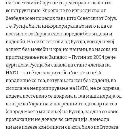
на Советскиот Сојуз не се реагираше воопшто
конструктивно. Европа не го изгради својот
безбедносен поредок така што Советскиот Сојуз,
т.е. Русија би ги инкорпорирала во него и да се
постигне во Европа еден поредок без ѕидови и
поделби. На сите гестови од Русија, кои од некој
аспект беа можеби и крајно наивни, во насока на
пристапување кон Западот – Путин во 2004 рече
дури дека Русија би сакала да стане членка на
НАТО – на сè одговорите беа ‘не, не и не’. А
паралелно со тоа, ветувањата кои беа дадени, во
смисла на непроширување на НАТО, не се одржаа,
додека постепено се покрена и таа машинерија од
внатре во Украина и погрешниот одговор на тоа
(според моето мислење) на Русија, заедно со овие
провокации не доведе во ситуација, денес да
имаме повеќе конфликти од кога било по Втората