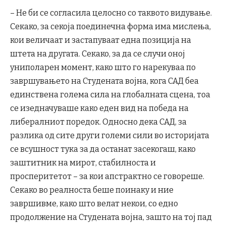
– Не би се согласила целосно со таквото видување.
Секако, за секоја поединечна форма има мислења,
кои величаат и застапуваат една позиција на
штета на другата. Секако, за да се случи оној
униполарен момент, како што го нарекуваа по
завршувањето на Студената војна, кога САД беа
единствена голема сила на глобалната сцена, тоа
се изедначуваше како еден вид на победа на
либералниот поредок. Односно дека САД, за
разлика од сите други големи сили во историјата
се всушност тука за да останат засекогаш, како
заштитник на мирот, стабилноста и
просперитетот – за кои апстрактно се говореше.
Секако во реалноста беше поинаку и ние
завршивме, како што велат некои, со едно
продолжение на Студената војна, зашто на тој пад