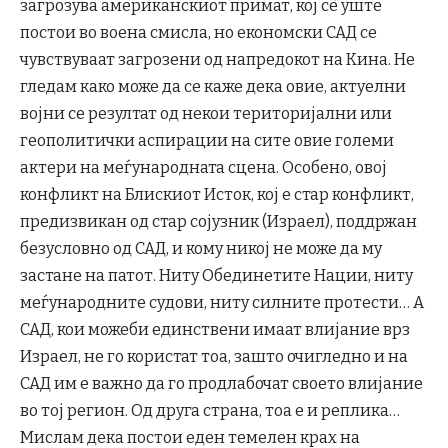
загрозува американскиот примат, кој сè уште
постои во воена смисла, но економски САД се
чувствуваат загрозени од напредокот на Кина. Не
гледам како може да се каже дека овие, актуелни
војни се резултат од некои територијални или
геополитички аспирации на сите овие големи
актери на меѓународната сцена. Особено, овој
конфликт на Блискиот Исток, кој е стар конфликт,
предизвикан од стар сојузник (Израел), поддржан
безусловно од САД, и кому никој не може да му
застане на патот. Ниту Обединетите Нации, ниту
меѓународните судови, ниту силните протести… А
САД, кои можеби единствени имаат влијание врз
Израел, не го користат тоа, зашто очигледно и на
САД им е важно да го продлабочат своето влијание
во тој регион. Од друга страна, тоа е и реплика…
Мислам дека постои еден темелен крах на