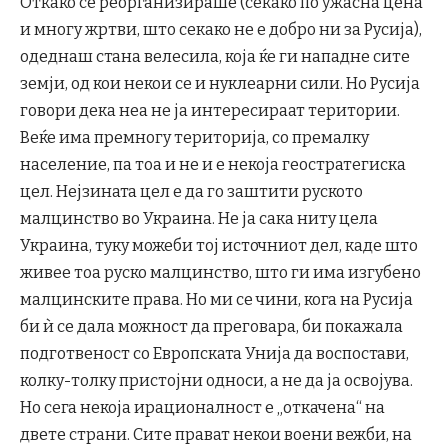
Откако се реорганизираше (секако по ужасна цена
и многу жртви, што секако не е добро ни за Русија),
одеднаш стана велесила, која ќе ги нападне сите
земји, од кои некои се и нуклеарни сили. Но Русија
говори дека неа не ја интересираат територии.
Веќе има премногу територија, со премалку
население, па тоа и не и е некоја геостратегиска
цел. Нејзината цел е да го заштити руското
малцинство во Украина. Не ја сака ниту цела
Украина, туку можеби тој источниот дел, каде што
живее тоа руско малцинство, што ги има изгубено
малцинските права. Но ми се чини, кога на Русија
би ѝ се дала можност да преговара, би покажала
подготвеност со Европската Унија да воспостави,
колку-толку пристојни односи, а не да ја освојува.
Но сега некоја ирационалност е „откачена“ на
двете страни. Сите прават некои воени вежби, на