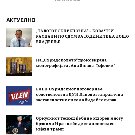
АКТУЕЛНО
„ТАЛОГОТ СЕ ПРЕПОЗНА“ – КОВАЧКИ
РАСПАЛИ ПО СДСМ ЗА ГОДИНИТЕ НА ЛОШО
ВЛАДЕЕЊЕ
На „Охридско лето“ промовирана
монографијата „Ана Липша-Тофовиќ“
ВЛЕН: Охридскиот договор не е
сопственост на ДУИ, Законот за правична
застапеност не смее да биде блокиран
Ормускиот Теснец ќе биде отворен многу
брзо или Иран ќе биде силно погоден,
изјави Трамп