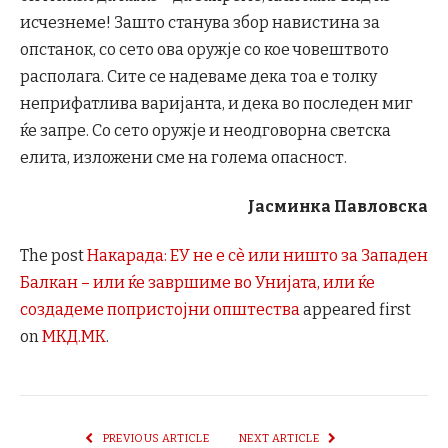
исчезнеме! Зашто станува збор навистина за
опстанок, со сето ова оружје со кое човештвото
располага. Сите се надеваме дека тоа е толку
неприфатлива варијанта, и дека во последен миг
ќе запре. Со сето оружје и неодговорна светска
елита, изложени сме на голема опасност.
Јасминка Павловска
The post
Накарада: ЕУ не е сè или ништо за Западен
Балкан – или ќе завршиме во Унијата, или ќе
создадеме попристојни општества
appeared first
on
МКД.МК
.
PREVIOUS ARTICLE
NEXT ARTICLE