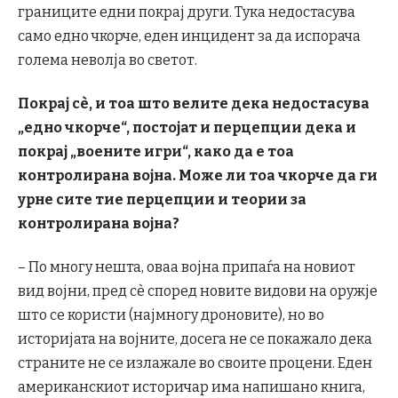
границите едни покрај други. Тука недостасува
само едно чкорче, еден инцидент за да испорача
голема неволја во светот.
Покрај с
è, и тоа што велите дека недостасува
„едно чкорче“, постојат и перцепции дека и
покрај „воените игри“, како да е тоа
контролирана војна. Може ли тоа чкорче да ги
урне сите тие перцепции и теории за
контролирана војна?
– По многу нешта, оваа војна припаѓа на новиот
вид војни, пред сè според новите видови на оружје
што се користи (најмногу дроновите), но во
историјата на војните, досега не се покажало дека
страните не се излажале во своите процени. Еден
американскиот историчар има напишано книга,