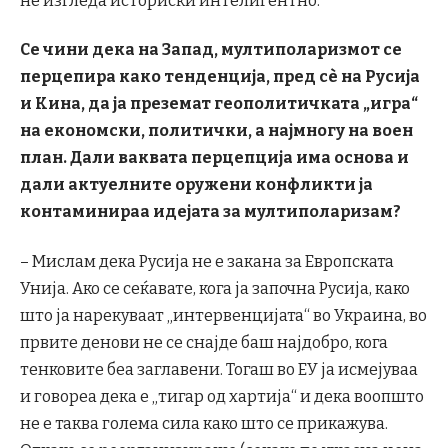
не изгледа историски интелигентно.
Се чини дека на Запад, мултиполаризмот се
перцепира како тенденција, пред с
è
на Русија
и Кина, да ја преземат геополитичката „игра“
на економски, политички, а најмногу на воен
план. Дали ваквата перцепција има основа и
дали актуелните оружени конфликти ја
контаминираа идејата за мултиполаризам?
– Мислам дека Русија не е закана за Европската
Унија. Ако се сеќавате, кога ја започна Русија, како
што ја нарекуваат „интервенцијата“ во Украина, во
првите денови не се снајде баш најдобро, кога
тенковите беа заглавени. Тогаш во ЕУ ја исмејуваа
и говореа дека е „тигар од хартија“ и дека воопшто
не е таква голема сила како што се прикажува.