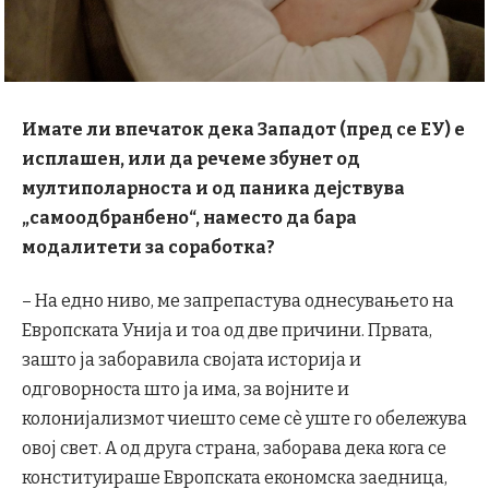
Имате ли впечаток дека Западот (пред се ЕУ) е
исплашен, или да речеме збунет од
мултиполарноста и од паника дејствува
„самоодбранбено“, наместо да бара
модалитети за соработка?
– На едно ниво, ме запрепастува однесувањето на
Европската Унија и тоа од две причини. Првата,
зашто ја заборавила својата историја и
одговорноста што ја има, за војните и
колонијализмот чиешто семе сè уште го обележува
овој свет. А од друга страна, заборава дека кога се
конституираше Европската економска заедница,