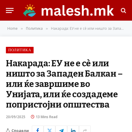
Home
Политика
Накарада: ЕУ не е сè или ништо за Западен Балкан – или ќе завршиме во Унијата, или ќе создадеме попристојни општества
»
»
ПОЛИТИКА
Накарада: ЕУ не е сè или
ништо за Западен Балкан –
или ќе завршиме во
Унијата, или ќе создадеме
попристојни општества
20/09/2025
13 Mins Read
Сподели