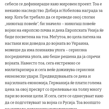
себеси се дефинираше како мировен проект. Тоа е
некакво наследство. Добија и Нобелова награда за
мир. Кога би требало да се преведе оној слоган
„никогаш повеќе“, би значело – никогаш повеќе
војни на европско почва и дека Европската Унија ќе
биде посветена на тоа. Меѓутоа, во цела патека на
настани кои доведоа до војната во Украина,
можеше да има поинаква улога – сериозна
посредничка улога, ако беше решена да ја спречи
војната. Наместо тоа, сега екстремно се
милитаризира и сега веќе доживува сериозни
економски удари. Предвидувањата се дека и
најсилната економија, Германија ќе плати голема
цена за овој пресврт со прелевање на толку многу
пари во воени цели. И сега, сите се однесуваат како
да се подготвуваат за војна со Русија. Тоа воопшто