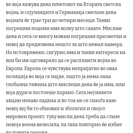
во која кажува дека почетокот на Втората светска
војна, и сојузниците и Германија сметале дека
војната ќе трае три до четири месеци. Такви
погрешни поцени има колку што сакате. Мислам
дека и сега се многу можни погрешни пресметки и
некој да предизвика нешто за што немал намера.
Но истовремено, сигурно има и такви интереси на
кои би им одговарало да се распламти војна во
Европа. Европа се чувствува непријатно во оваа
позиција во која се најде, зашто ја нема онаа
глобална тежина што мислеше дека ќе ја има, или
која дури и постоеше порано. Сега нејзините
акции некако паднаа и во тоа не се снаоѓа како
некој кој би го обновил и збогатил и својот
мировен проект, туку мисли дека треба да стане
некоја воена велесила, па така повторно ќе избие
во првите редови.