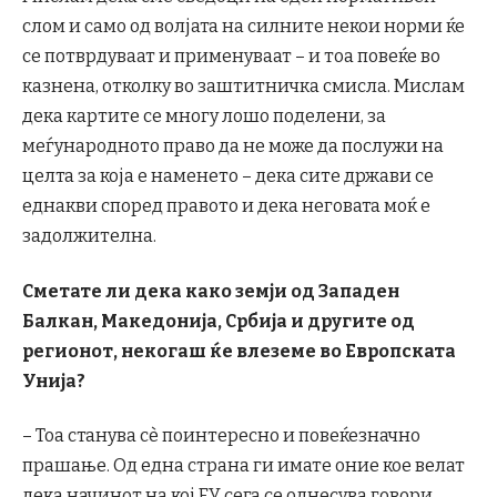
слом и само од волјата на силните некои норми ќе
се потврдуваат и применуваат – и тоа повеќе во
казнена, отколку во заштитничка смисла. Мислам
дека картите се многу лошо поделени, за
меѓународното право да не може да послужи на
целта за која е наменето – дека сите држави се
еднакви според правото и дека неговата моќ е
задолжителна.
Сметате ли дека како земји од Западен
Балкан, Македонија, Србија и другите од
регионот, некогаш ќе влеземе во Европската
Унија?
– Тоа станува сè поинтересно и повеќезначно
прашање. Од една страна ги имате оние кое велат
дека начинот на кој ЕУ сега се однесува говори