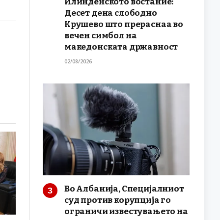
Илинденското востание:
Десет дена слободно
Крушево што прераснаа во
вечен симбол на
македонската државност
02/08/2026
Во Албанија, Специјалниот
суд против корупција го
ограничи известувањето на