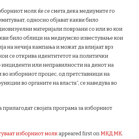
зборниот молк ќе се смета дека медиумите го
митуваат, односно објават какви било
диовизуелни материјали поврзани со или во кои
акви било облици на медиумско известување кои
а на нечија кампања и можат да влијаат врз
 кои се открива идентитетот на политички
о инциденти или неправилности на денот на
и во изборниот процес, од претставници на
нкции во органите на власта“, се наведува во
а прилагодат својата програма за изборниот
туваат изборниот молк
appeared first on
МКД.МК
.