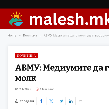
Home
Политика
АВМУ: Медиумите да го почитуваат изборни
»
»
ПОЛИТИКА
АВМУ: Медиумите да г
молк
01/11/2025
1 Min Read
Сподели