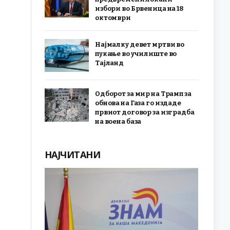
избори во Брвеница на 18
октомври
Најмалку девет мртви во
пукање во училиште во
Тајланд
Одборот за мир на Трамп за
обнова на Газа го издаде
првиот договор за изградба
на воена база
НАЈЧИТАНИ