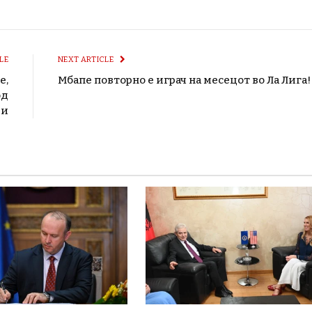
LE
NEXT ARTICLE
е,
Мбапе повторно е играч на месецот во Ла Лига!
од
ри