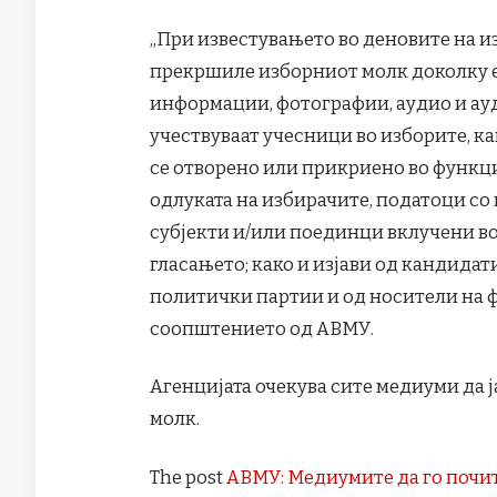
„При известувањето во деновите на и
прекршиле изборниот молк доколку е
информации, фотографии, аудио и ау
учествуваат учесници во изборите, к
се отворено или прикриено во функциј
одлуката на избирачите, податоци со
субјекти и/или поединци вклучени в
гласањето; како и изјави од кандидат
политички партии и од носители на фу
соопштението од АВМУ.
Агенцијата очекува сите медиуми да ј
молк.
The post
АВМУ: Медиумите да го почи