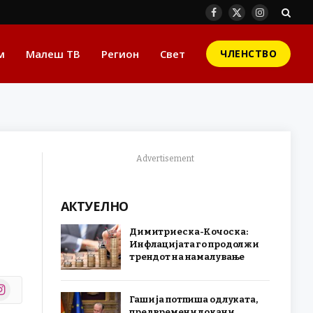
Facebook
X
Instagram
(Twitter)
м
Малеш ТВ
Регион
Свет
ЧЛЕНСТВО
Advertisement
АКТУЕЛНО
Димитриеска-Кочоска:
Инфлацијата го продолжи
трендот на намалување
stagram
Гаши ја потпиша одлуката,
r)
предвремени локани