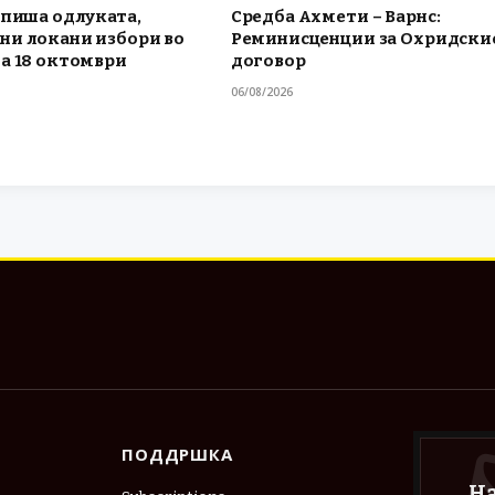
тпиша одлуката,
Средба Ахмети – Варнс:
ни локани избори во
Реминисценции за Охридски
а 18 октомври
договор
06/08/2026
ПОДДРШКА
Н