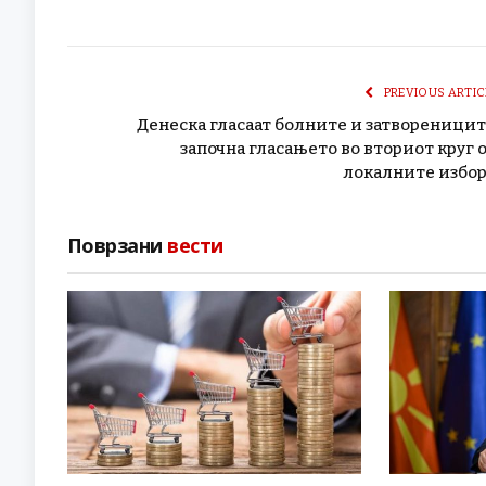
PREVIOUS ARTIC
Денеска гласаат болните и затвореницит
започна гласањето во вториот круг 
локалните избо
Поврзани
вести