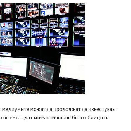
от медиумите можат да продолжат да известуваат
но не смеат да емитуваат какви било облици на