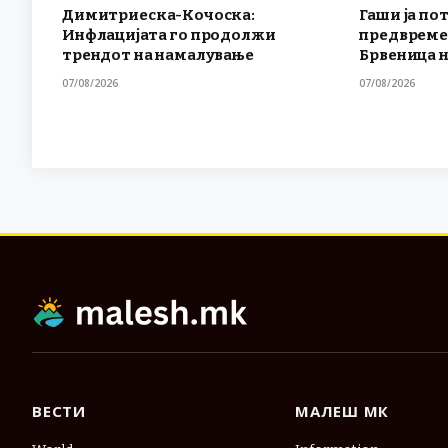
Димитриеска-Кочоска:
Гаши ја по
Инфлацијата го продолжи
предвреме
трендот на намалување
Брвеница н
07/08/2026
07/08/2026
ВЕСТИ
МАЛЕШ МК