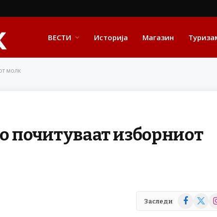
ВЕСТИ
Историја
Магазин
Туриза
от молк
о почитуваат изборниот
Facebook
X
In
Заследи
(Twitte