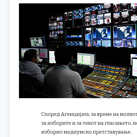
Според Агенцијата, за време на молк
за изборите и за текот на гласањето, 
изборно медиумско претставување.